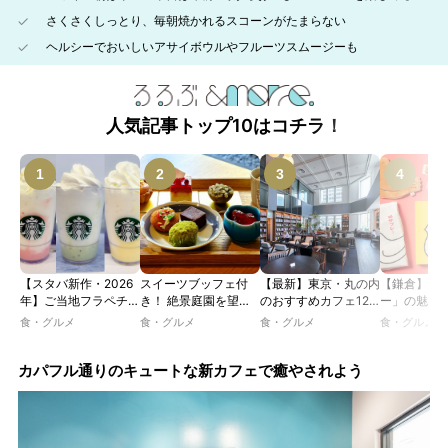
さくさくしっとり、毎朝焼かれるスコーンがたまらない
ヘルシーでおいしいアサイボウルやフルーツスムージーも
人気記事トップ10はコチラ！
【スタバ新作・2026
スイーツブッフェ付
【最新】東京・丸の内
【鎌倉】「
年】ご当地フラペチー
き！ 絶景庭園を望む
のおすすめカフェ12
ー」の魅力
ノが新登場！ 地域と
ホテルレストランで味
選｜ひとりでゆったり
説！ 定番商
食・グルメ
食・グルメ
食・グルメ
食・グルメ
未来を育むプロジェク
わう「彩り膳」【ミス
楽しめるおしゃれカフ
定グッズま
ト「STARBUCKS
ター黒猫の東京スイー
ェから、テラス席のあ
JIMOTO
ツトレンドVol.105】
るカフェ、優雅なホテ
カパフル通りのキュートな新カフェで癒やされよう
PROGRAM」が青
ルラウンジまで！
森・群馬・沖縄で始
動。6種類を飲んで実
食レポート