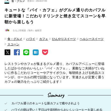
食・グルメ
更新日：2024.07.06
キュートな「パイ・カフェ」がグルメ通りのカパフル
に新登場！こだわりドリンクと焼き立てスコーンを早
朝から楽しもう
るるぶ情報版（海外）編集部
食・グルメ
ハワイ
カフェ
ひんやりスイーツ
ヘルシースイーツ
スコーン
レストランやカフェが集まるグルメ通り、カパフルアベニューに登場
したばかりのかわいらしい「パイ・カフェ」。素敵なご夫婦がていね
いに作るこだわりコーヒーやアサイボウル、毎朝焼き上げる絶品スコ
ーンが、ローカルの間で話題になっています。常連さんが足繁く通う
カフェの魅力をたっぷりご紹介します！
Summary
カパフル通りのキュートな新カフェで癒やされよう
ハワイの朝は早い！平日は午前6時からおいしいコーヒーを楽しめる