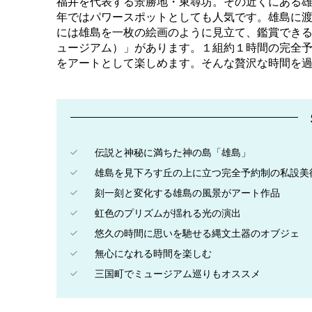
福井を代表する景勝地・東尋坊。その近くにある
年ではパワースポットとしても人気です。雄島に
には雄島を一枚の絵画のように見立て、鑑賞できる美術館「B
ュージアム）」があります。１組約１時間の完全
をアートとして楽しめます。そんな贅沢な時間を
伝説と神秘に満ちた神の島「雄島」
雄島を見下ろす丘の上に立つ完全予約制の私設美
刻一刻と変化する雄島の風景がアート作品
虹色のプリズムが揺れる光の演出
悠久の時間に思いを馳せる縄文土器のオブジェ
無心になれる時間を楽しむ
三国町でミュージアム巡りもオススメ