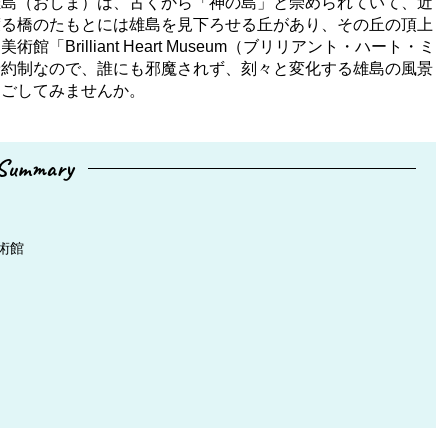
雄島（おしま）は、古くから「神の島」と崇められていて、近
渡る橋のたもとには雄島を見下ろせる丘があり、その丘の頂上
rilliant Heart Museum（ブリリアント・ハート・ミ
予約制なので、誰にも邪魔されず、刻々と変化する雄島の風景
過ごしてみませんか。
Summary
術館