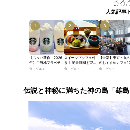
人気記事
【スタバ新作・2026
スイーツブッフェ付
【最新】東京・丸
年】ご当地フラペチー
き！ 絶景庭園を望む
のおすすめカフェ1
ノが新登場！ 地域と
ホテルレストランで味
選｜ひとりでゆっ
食・グルメ
食・グルメ
食・グルメ
未来を育むプロジェク
わう「彩り膳」【ミス
楽しめるおしゃれ
ト「STARBUCKS
ター黒猫の東京スイー
ェから、テラス席
JIMOTO
ツトレンドVol.105】
るカフェ、優雅な
PROGRAM」が青
ルラウンジまで！
伝説と神秘に満ちた神の島「雄島
森・群馬・沖縄で始
動。6種類を飲んで実
食レポート