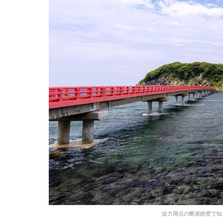
迫力満点の断崖絶壁で知