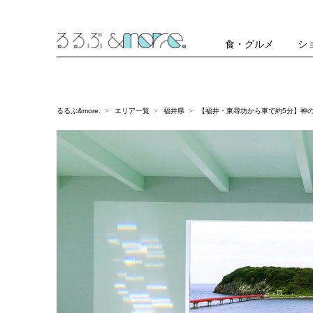
食・グルメ
シ
るるぶ&more.
エリア一覧
福井県
【福井・東尋坊から車で約5分】神の島・雄