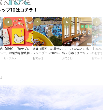
トップ10はコチラ！
の内
【鎌倉】「鳩サブレ
近畿（関西）の屋外レ
ここってほんとに池
【2026年最
2
ー」の魅力を徹底解
ジャープール2026！
袋？心ゆくまでリフレ
のおすすめの
たり
説！ 定番商品から限
ウォータースライダー
ッシュできる池袋・街
ル人気10選
食・グルメ
おでかけ
おでかけ
おでかけ
カフ
定グッズまでご紹介
やデートにおすすめの
歩きおすすめ5時間コ
のあ
スポットも紹介！
ース【るるぶ＆more.
ホテ
おさんぽ部】
」