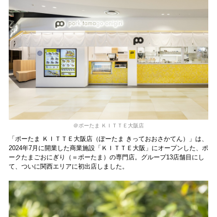
＠ポーたま ＫＩＴＴＥ大阪店
「ポーたま ＫＩＴＴＥ大阪店（ぽーたま きっておおさかてん）」は、
2024年7月に開業した商業施設「ＫＩＴＴＥ大阪」にオープンした、ポ
ークたまごおにぎり（＝ポーたま）の専門店。グループ13店舗目にし
て、ついに関西エリアに初出店しました。