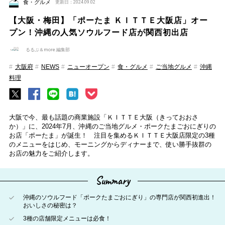
食・グルメ
更新日：2024.09.02
【大阪・梅田】「ポーたま ＫＩＴＴＥ大阪店」オー
プン！沖縄の人気ソウルフード店が関西初出店
るるぶ＆more.編集部
大阪府
NEWS
ニューオープン
食・グルメ
ご当地グルメ
沖縄
料理
大阪で今、最も話題の商業施設「ＫＩＴＴＥ大阪（きっておおさ
か）」に、2024年7月、沖縄のご当地グルメ・ポークたまごおにぎりの
お店「ポーたま」が誕生！ 注目を集めるＫＩＴＴＥ大阪店限定の3種
のメニューをはじめ、モーニングからディナーまで、使い勝手抜群の
お店の魅力をご紹介します。
Summary
沖縄のソウルフード「ポークたまごおにぎり」の専門店が関西初進出！
おいしさの秘密は？
3種の店舗限定メニューは必食！