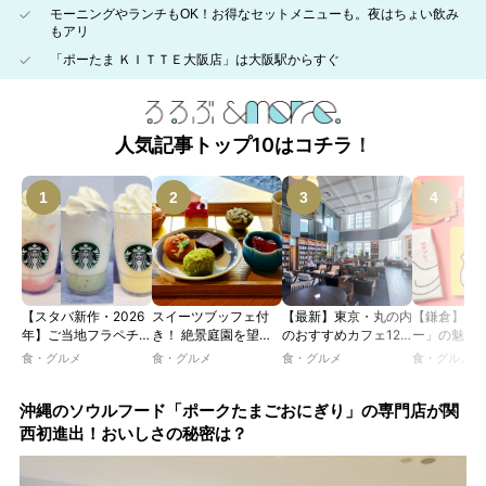
モーニングやランチもOK！お得なセットメニューも。夜はちょい飲み
もアリ
「ポーたま ＫＩＴＴＥ大阪店」は大阪駅からすぐ
人気記事トップ10はコチラ！
【スタバ新作・2026
スイーツブッフェ付
【最新】東京・丸の内
【鎌倉】「
年】ご当地フラペチー
き！ 絶景庭園を望む
のおすすめカフェ12
ー」の魅力
ノが新登場！ 地域と
ホテルレストランで味
選｜ひとりでゆったり
説！ 定番商
食・グルメ
食・グルメ
食・グルメ
食・グルメ
未来を育むプロジェク
わう「彩り膳」【ミス
楽しめるおしゃれカフ
定グッズま
ト「STARBUCKS
ター黒猫の東京スイー
ェから、テラス席のあ
JIMOTO
ツトレンドVol.105】
るカフェ、優雅なホテ
沖縄のソウルフード「ポークたまごおにぎり」の専門店が関
PROGRAM」が青
ルラウンジまで！
西初進出！おいしさの秘密は？
森・群馬・沖縄で始
動。6種類を飲んで実
食レポート