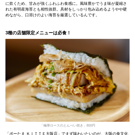
に炊くため、甘みが強くふわふわ食感に。風味豊かでうま味が凝縮さ
れた有明産海苔とも相性抜群。具材をしっかり包み込めるようやや硬
めながら、口溶けのよい海苔を厳選しているんです。
3種の店舗限定メニューは必食！
「極厚ロースのとんぺい焼き」800円
「ポーたま ＫＩＴＴＥ大阪店」でまず味わいたいのが、大阪の食文化