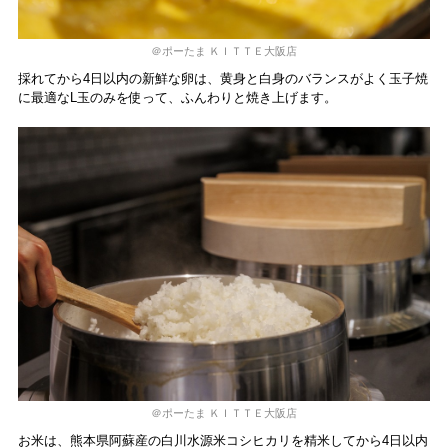
＠ポーたま ＫＩＴＴＥ大阪店
採れてから4日以内の新鮮な卵は、黄身と白身のバランスがよく玉子焼
に最適なL玉のみを使って、ふんわりと焼き上げます。
＠ポーたま ＫＩＴＴＥ大阪店
お米は、熊本県阿蘇産の白川水源米コシヒカリを精米してから4日以内