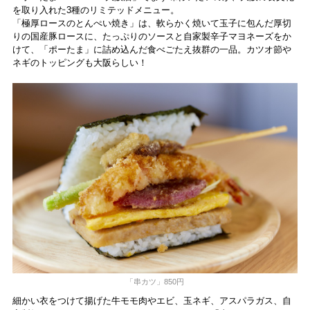
を取り入れた3種のリミテッドメニュー。
「極厚ロースのとんぺい焼き」は、軟らかく焼いて玉子に包んだ厚切
りの国産豚ロースに、たっぷりのソースと自家製辛子マヨネーズをか
けて、「ポーたま」に詰め込んだ食べごたえ抜群の一品。カツオ節や
ネギのトッピングも大阪らしい！
「串カツ」850円
細かい衣をつけて揚げた牛モモ肉やエビ、玉ネギ、アスパラガス、自