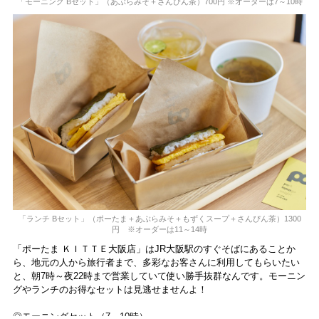
「モーニング Bセット」（あぶらみそ＋さんぴん茶）700円 ※オーダーは7～10時
「ランチ Bセット」（ポーたま＋あぶらみそ＋もずくスープ＋さんぴん茶）1300
円 ※オーダーは11～14時
「ポーたま ＫＩＴＴＥ大阪店」はJR大阪駅のすぐそばにあることか
ら、地元の人から旅行者まで、多彩なお客さんに利用してもらいたい
と、朝7時～夜22時まで営業していて使い勝手抜群なんです。モーニン
グやランチのお得なセットは見逃せませんよ！
◎モーニングセット（7～10時）