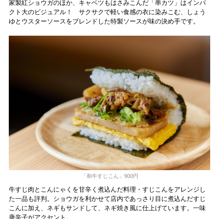
家製紅ショウガのほか、キャベツもはさみこんだ「串カツ」はインパ
クト大のビジュアル！ サクサクで軽い食感の衣に染みこむ、しょう
ゆとウスターソースをブレンドした特製ソースが味の決め手です。
「和牛すじこん」900円
牛すじ肉とこんにゃくを甘辛く煮込んだ料理・すじこんをアレンジし
た一品も評判。ショウガを利かせて店内であっさり目に煮込んだすじ
こんに加え、ネギもサンドして、ネギ焼き風に仕上げています。一味
唐辛子がアクセント。