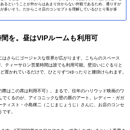
ウンター席が7席と、2人がけのテーブル席が2つあります。照明
で夜のよう。入ったとたんに雰囲気が代わり、心が躍ります。
シャンとして活動していたという店主が惚れ込んだのが1920年代
ンしたいという夢を実現させたそうです。
やランニングなどの袖なしの衣服やビーチサンダルなどの軽装
ョップで購入した、1920年代のものだそう。
らうと深みのある音が店内に鳴り響く
。通常営業のときは使われていないですが、イベントの際に流す
かれていて雰囲気満点。店内にいると銀座の喧騒が嘘のようで、