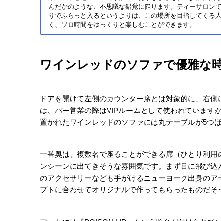
階段を上がった2階が入り口。ドアを開けて左側にはカ
を落としたムードのある店内は、日中に訪れてもまる
内装のテーマは、1920年代のキャバレー。昔ミュージ
の空気感だったそうで、それを体現するお店をオープ
このお店ではドレスコードが
あります。タンクトップ
は、避けたほうがいいそうです。
カウンターに置かれた蓄音機は、銀座のアンティークシ
少し音を聴かせても
この蓄音機では、まだレコードを聴くことができます
ことがあるとか。
古い書物など、
すみずみま
でテーマにそった雑貨が置
非日常感を味わうことができます。