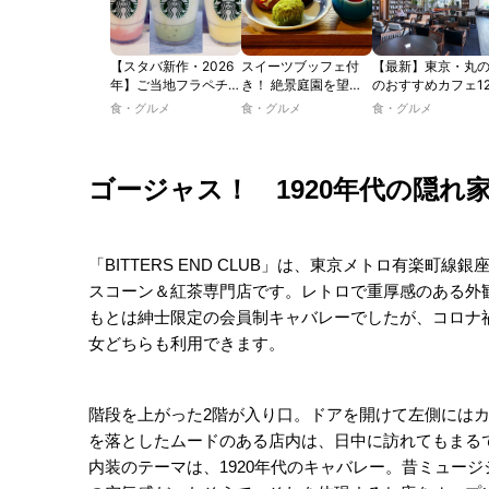
【スタバ新作・2026
スイーツブッフェ付
【最新】東京・丸
年】ご当地フラペチー
き！ 絶景庭園を望む
のおすすめカフェ1
ノが新登場！ 地域と
ホテルレストランで味
選｜ひとりでゆっ
食・グルメ
食・グルメ
食・グルメ
未来を育むプロジェク
わう「彩り膳」【ミス
楽しめるおしゃれ
ト「STARBUCKS
ター黒猫の東京スイー
ェから、テラス席
JIMOTO
ツトレンドVol.105】
るカフェ、優雅な
PROGRAM」が青
ルラウンジまで！
ゴージャス！ 1920年代の隠れ
森・群馬・沖縄で始
動。6種類を飲んで実
食レポート