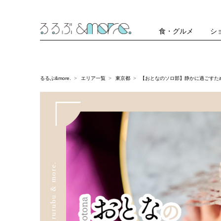
食・グルメ
シ
るるぶ&more.
エリア一覧
東京都
【おとなのソロ部】静かに過ごすための