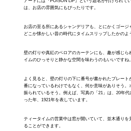
ソロおすすめPoint
銀座の中心地・並木通り沿いにありながらも、一歩店に入る
んだかのような、不思議な錯覚に陥ります。ティーサロン
りでふらっと入るというよりは、この場所を目指してくる
く、ソロ時間をゆっくりと楽しむことができます。
ワインレッドのソファで優雅な時
ドアを開けて左側のカウンター席とは対象的に、右側
は、バー営業の際はVIPルームとして使われています
置かれたワインレッドのソファには丸テーブルが5つ
一番奥は、複数名で座ることができる席（ひとり利用
ンシーンに出てきそうな雰囲気です。まず目に飛び込
のアクセサリーなども手がけるニューヨーク出身のア