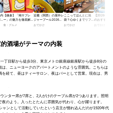
の内
【鎌倉】「鳩サブレ
近畿（関西）の屋外レ
ここってほんとに池
【2026年最
2
ー」の魅力を徹底解
ジャープール2026！
袋？心ゆくまでリフレ
のおすすめの
たり
説！ 定番商品から限
ウォータースライダー
ッシュできる池袋・街
ル人気10選
食・グルメ
おでかけ
おでかけ
おでかけ
カフ
定グッズまでご紹介
やデートにおすすめの
歩きおすすめ5時間コ
のあ
スポットも紹介！
ース【るるぶ＆more.
ホテ
おさんぽ部】
家的酒場がテーマの内装