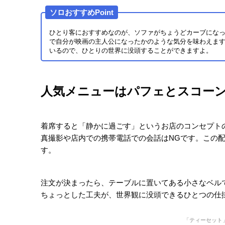
プトに合わせてオリジナルで作ってもらったものだそ
アートには
『POISON LIP』とい
う題名が付けられてい
は、お店の雰囲気にもぴったりです。
お店の至る所にあるシャンデリアも、とにかくゴージ
どこか懐かしい昔の時代にタイムスリップしたかのよ
壁の灯りや真紅のベロアのカーテンにも、趣が感じら
イムのひっそりと静かな空間を味わうのもいいですね
よく見ると、壁の灯りの下に番号が書かれたプレート
番になっているわけでもなく、何か意味がありそう。オ
振られているそう。例えば、写真の「21」は、20年
った年、1921年を表しています。