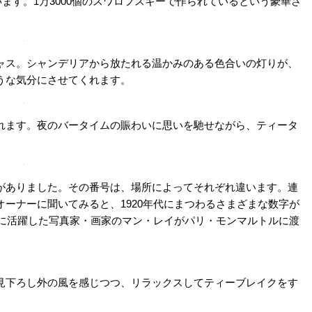
と、そこは1920年代のキャバレーそのもの。突然に非日常空間に迷い込
であるということが外からはあまり分からない外観であるため、通りすが
人が多いそう。だからこそ店のコンセプトを理解しているひとり客が多
間を。昼はVIPルームも利用可
にはさらにゴージャスな世界が広がります。こちらのスペース
が、ティーサロン営業
時間は誰でも
利用可能。壁沿いに
ぐるりと
ほど置かれているだけで、ひとりずつゆったりと腰掛けられます。
の際はこの席は利用不可）。まるで、往年のハリウッド映画のワ
んでくるのが、アイコニックな壁の唇のアート。レディー・ガガ
ーティスト・小島穣二（こじまじょうじ）さんに、お店のコンセ