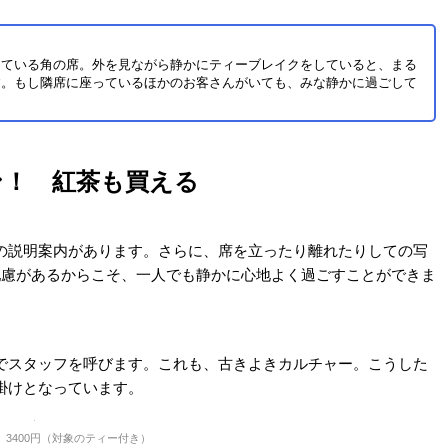
うです。
ます。1万3000個のスワロフスキーで作られているという豪華さ
ャス。シャンデリアから放たれる温かみのある色合いの灯りが、
うな気分にさせてくれます。
れます。夜のバータイムの賑わいに思いを馳せながら、ティータ
。
がありました。その番号は、場所によってそれぞれ違います。連
ーナーに聞いてみると、1920年代にまつわるさまざまな数字が
代に活躍した写真家・画家のマン・レイがパリ・モンマルトルに渡