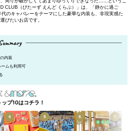
も、周りが騒がしくてあまりゆっくりできなった……というこ
ND CLUB（びたーず えんど くらぶ）」は、「静かに過ご
0年代のキャバレーをテーマにした豪華な内装も、非現実感た
を運びたいお店です。
Summary
マの内装
ルームも利用可
る
トップ10はコチラ！