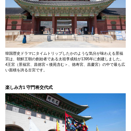
韓国歴史ドラマにタイムトリップしたかのような気分が味わえる景福
宮は、朝鮮王朝の創始者である太祖李成桂が1395年に創建しました。
4王宮（景福宮、昌徳宮＜後苑含む＞、徳寿宮、昌慶宮）の中で最も広
い面積を誇る古宮です。
楽しみ方1 守門将交代式