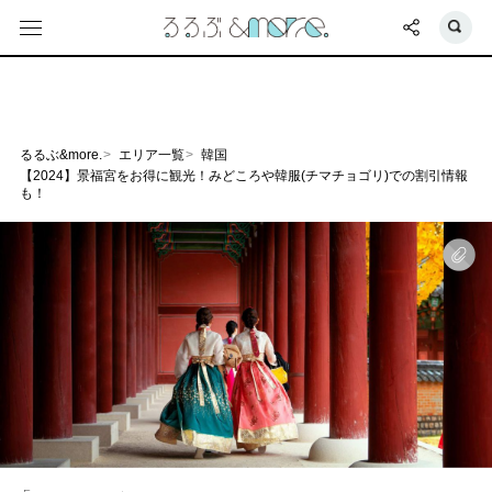
るるぶ&more.
エリア一覧
韓国
【2024】景福宮をお得に観光！みどころや韓服(チマチョゴリ)での割引情報
も！