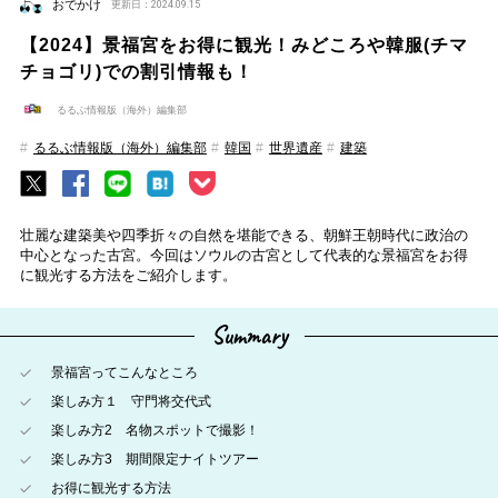
おでかけ
更新日：2024.09.15
【2024】景福宮をお得に観光！みどころや韓服(チマ
チョゴリ)での割引情報も！
るるぶ情報版（海外）編集部
るるぶ情報版（海外）編集部
韓国
世界遺産
建築
壮麗な建築美や四季折々の自然を堪能できる、朝鮮王朝時代に政治の
中心となった古宮。今回はソウルの古宮として代表的な景福宮をお得
に観光する方法をご紹介します。
Summary
景福宮ってこんなところ
楽しみ方１ 守門将交代式
楽しみ方2 名物スポットで撮影！
楽しみ方3 期間限定ナイトツアー
お得に観光する方法