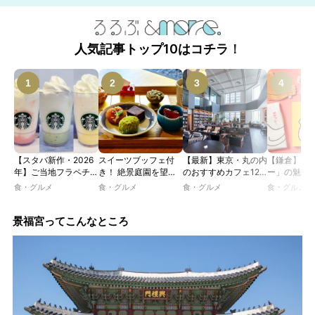
人気記事トップ10はコチラ！
【スタバ新作・2026
スイーツブッフェ付
【最新】東京・丸の内
【鎌倉】「
年】ご当地フラペチー
き！ 絶景庭園を望む
のおすすめカフェ12
ー」の魅力
ノが新登場！ 地域と
ホテルレストランで味
選｜ひとりでゆったり
説！ 定番商
食・グルメ
食・グルメ
食・グルメ
食・グルメ
未来を育むプロジェク
わう「彩り膳」【ミス
楽しめるおしゃれカフ
定グッズま
ト「STARBUCKS
ター黒猫の東京スイー
ェから、テラス席のあ
JIMOTO
ツトレンドVol.105】
るカフェ、優雅なホテ
景福宮ってこんなところ
PROGRAM」が青
ルラウンジまで！
森・群馬・沖縄で始
動。6種類を飲んで実
食レポート