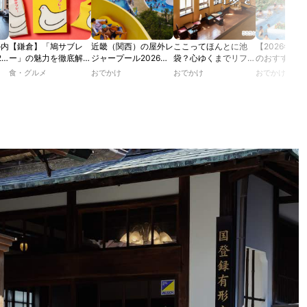
の内
【鎌倉】「鳩サブレ
近畿（関西）の屋外レ
ここってほんとに池
【2026年最
2
ー」の魅力を徹底解
ジャープール2026！
袋？心ゆくまでリフレ
のおすすめの
たり
説！ 定番商品から限
ウォータースライダー
ッシュできる池袋・街
ル人気10選
食・グルメ
おでかけ
おでかけ
おでかけ
カフ
定グッズまでご紹介
やデートにおすすめの
歩きおすすめ5時間コ
のあ
スポットも紹介！
ース【るるぶ＆more.
ホテ
おさんぽ部】
？