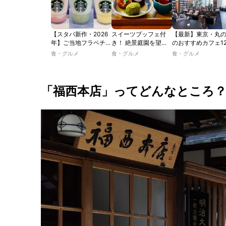
【スタバ新作・2026
スイーツブッフェ付
【最新】東京・丸
年】ご当地フラペチー
き！ 絶景庭園を望む
のおすすめカフェ1
ノが新登場！ 地域と
ホテルレストランで味
選｜ひとりでゆっ
食・グルメ
食・グルメ
食・グルメ
未来を育むプロジェク
わう「彩り膳」【ミス
楽しめるおしゃれ
ト「STARBUCKS
ター黒猫の東京スイー
ェから、テラス席
JIMOTO
ツトレンドVol.105】
るカフェ、優雅な
PROGRAM」が青
ルラウンジまで！
「福西本店」ってどんなところ
森・群馬・沖縄で始
動。6種類を飲んで実
食レポート