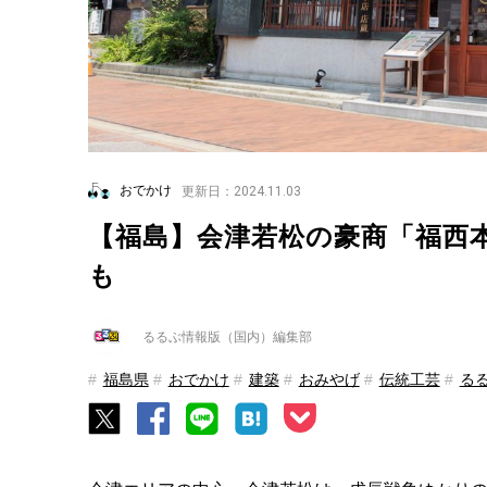
おでかけ
更新日：2024.11.03
【福島】会津若松の豪商「福西
も
るるぶ情報版（国内）編集部
福島県
おでかけ
建築
おみやげ
伝統工芸
る