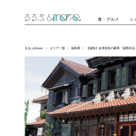
食・グルメ
シ
るるぶ&more.
エリア一覧
福島県
【福島】会津若松の豪商「福西本店