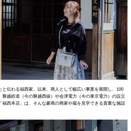
と伝わる福西家。以来、商人として幅広い事業を展開し、100
、磐越鉄道（今の磐越西線）や会津電力（今の東京電力）の設立
「福西本店」は、そんな豪商の商家や蔵を見学できる貴重な施設