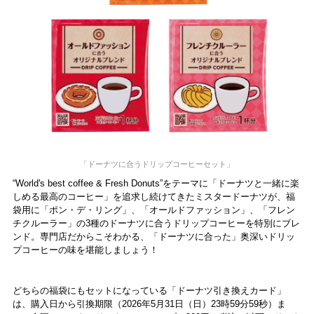
「ドーナツに合うドリップコーヒーセット」
“World's best coffee & Fresh Donuts”をテーマに「ドーナツと一緒に楽
しめる最高のコーヒー」を追求し続けてきたミスタードーナツが、福
袋用に「ポン・デ・リング」、「オールドファッション」、「フレン
チクルーラー」の3種のドーナツに合うドリップコーヒーを特別にブレ
ンド。専門店だからこそわかる、「ドーナツに合った」奥深いドリッ
プコーヒーの味を堪能しましょう！
どちらの福袋にもセットになっている「ドーナツ引き換えカード」
は、購入日から引換期限（2026年5月31日（日）23時59分59秒）ま