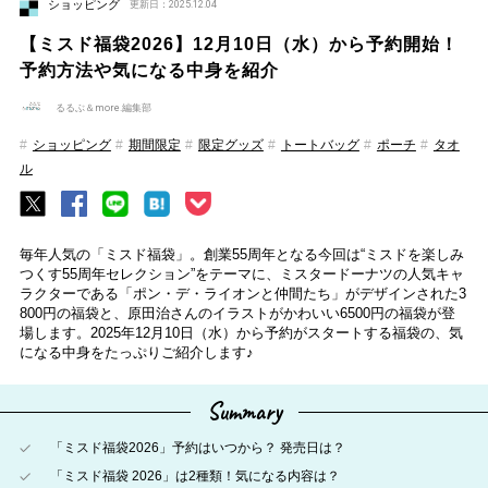
ショッピング
更新日：2025.12.04
【ミスド福袋2026】12月10日（水）から予約開始！
予約方法や気になる中身を紹介
るるぶ＆more.編集部
ショッピング
期間限定
限定グッズ
トートバッグ
ポーチ
タオ
ル
毎年人気の「ミスド福袋」。創業55周年となる今回は“ミスドを楽しみ
つくす55周年セレクション”をテーマに、ミスタードーナツの人気キャ
ラクターである「ポン・デ・ライオンと仲間たち」がデザインされた3
800円の福袋と、原田治さんのイラストがかわいい6500円の福袋が登
場します。2025年12月10日（水）から予約がスタートする福袋の、気
になる中身をたっぷりご紹介します♪
Summary
「ミスド福袋2026」予約はいつから？ 発売日は？
「ミスド福袋 2026」は2種類！気になる内容は？