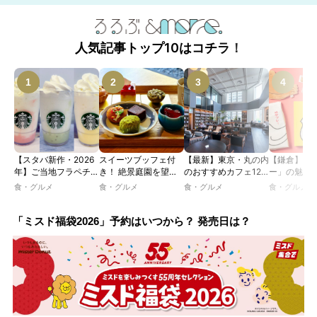
人気記事トップ10はコチラ！
【スタバ新作・2026
スイーツブッフェ付
【最新】東京・丸の内
【鎌倉】「
年】ご当地フラペチー
き！ 絶景庭園を望む
のおすすめカフェ12
ー」の魅力
ノが新登場！ 地域と
ホテルレストランで味
選｜ひとりでゆったり
説！ 定番商
食・グルメ
食・グルメ
食・グルメ
食・グルメ
未来を育むプロジェク
わう「彩り膳」【ミス
楽しめるおしゃれカフ
定グッズま
ト「STARBUCKS
ター黒猫の東京スイー
ェから、テラス席のあ
JIMOTO
ツトレンドVol.105】
るカフェ、優雅なホテ
「ミスド福袋2026」予約はいつから？ 発売日は？
PROGRAM」が青
ルラウンジまで！
森・群馬・沖縄で始
動。6種類を飲んで実
食レポート