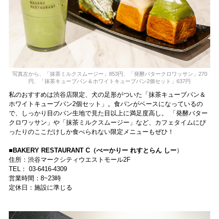
写真左から、「抹茶ミルクスムージー」853円、「発酵バタークロワッサン」270
円、「抹茶キューブパン＆ホワイトキューブパン2個セット」637円
私のおすすめは渋谷店限定、犬の足形がついた「抹茶キューブパン＆
ホワイトキューブパン2個セット」。食パンがベースになっているの
で、しっかり目のパン生地で見た目以上に満足度高し。 「発酵バター
クロワッサン」や「抹茶ミルクスムージー」など、カフェタイムにぴ
ったりのここだけしか食べられない限定メニューもぜひ！
■BAKERY RESTAURANT C（べーかりー れすとらん しー
）
住所：渋谷マークシティウエストモール2F
TEL： 03-6416-4309
営業時間：8~23時
定休日：施設に準じる