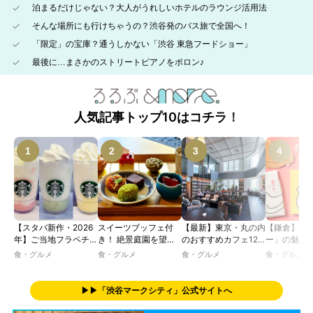
泊まるだけじゃない？大人がうれしいホテルのラウンジ活用法
そんな場所にも行けちゃうの？渋谷発のバス旅で全国へ！
「限定」の宝庫？通うしかない「渋谷 東急フードショー」
最後に…まさかのストリートピアノをポロン♪
人気記事トップ10はコチラ！
【スタバ新作・2026
スイーツブッフェ付
【最新】東京・丸の内
【鎌倉】「
年】ご当地フラペチー
き！ 絶景庭園を望む
のおすすめカフェ12
ー」の魅力
ノが新登場！ 地域と
ホテルレストランで味
選｜ひとりでゆったり
説！ 定番商
食・グルメ
食・グルメ
食・グルメ
食・グルメ
未来を育むプロジェク
わう「彩り膳」【ミス
楽しめるおしゃれカフ
定グッズま
ト「STARBUCKS
ター黒猫の東京スイー
ェから、テラス席のあ
JIMOTO
ツトレンドVol.105】
るカフェ、優雅なホテ
▶▶「渋谷マークシティ」公式サイトへ
PROGRAM」が青
ルラウンジまで！
森・群馬・沖縄で始