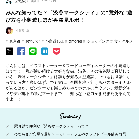
おでかけ
更新日：2025.02.13
みんな知ってた？「渋谷マークシティ」の"意外な"遊
び方を小鳥遊しほが再発見ルポ！
小鳥遊しほ
東京都
おでかけ
小鳥遊しほ
&mores
ショッピング
食・グルメ
こんにちは、イラストレーター＆フードコーディネーターの小鳥遊し
ほです！ 私が通い続ける大好きな街、渋谷。その渋谷駅に直結して
いる「渋谷マークシティ」は誰もが知る大型施設。いつもお世話にな
っている方も多いはず。でも実は、全国各地へ行けるバスターミナル
があるほか、ビジターでも楽しめちゃうホテルのラウンジ、最新グル
メやデパ地下の限定フードまで……知らない魅力がまだまだあるんで
すよー！
Summary
駅直結で便利な「渋谷マークシティ」って？
今ならまだ穴場？最新ベーカリーカフェやクラフトビール飲み放題！