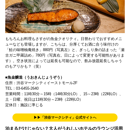
もちろんお料理もさすがの魚金クオリティ。日替わりでおすすめメニ
ューなども登場しますが、こちらは、分厚くてお酒に合う味付けの
「鮭の味噌柚庵焼き」880円（写真左）と、ぎっしり身の詰まった「瀬
古ガニ甲羅詰め」780円（写真右。日によって変更する可能性がありま
す）。空き状況によっては延長も可能なので、飲み放題延長しちゃう
のもアリかも？（笑）
■魚金醸造（うおきんじょうぞう）
住所：渋谷マークシティイーストモール2F
TEL：03-6455-2640
営業時間：11時30分～15時（14時30分LO）、15～23時（22時LO）、
土・日曜、祝日は11時30分～23時（22時LO）
定休日：施設に準じる
▶▶「渋谷マークシティ」公式サイトへ
泊まるだけじゃない？大人がうれしいホテルのラウンジ活用