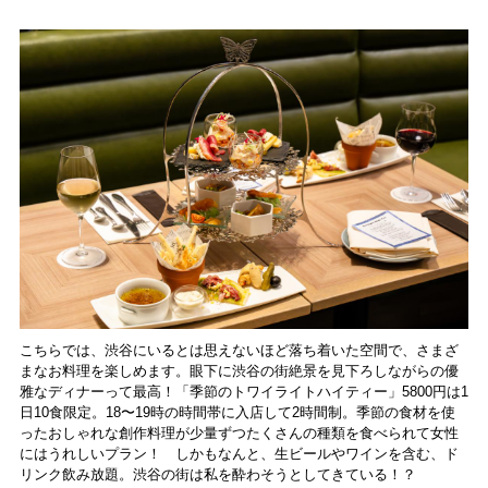
こちらでは、渋谷にいるとは思えないほど落ち着いた空間で、さまざ
まなお料理を楽しめます。眼下に渋谷の街絶景を見下ろしながらの優
雅なディナーって最高！「季節のトワイライトハイティー」5800円は1
日10食限定。18〜19時の時間帯に入店して2時間制。季節の食材を使
ったおしゃれな創作料理が少量ずつたくさんの種類を食べられて女性
にはうれしいプラン！ しかもなんと、生ビールやワインを含む、ド
リンク飲み放題。渋谷の街は私を酔わそうとしてきている！？