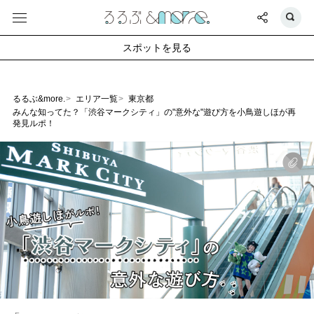
スポットを見る
るるぶ&more.
エリア一覧
東京都
みんな知ってた？「渋谷マークシティ」の"意外な"遊び方を小鳥遊しほが再
発見ルポ！