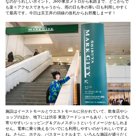
なのがうれしいポイント。JRや東京メトロから私鉄まで、どこからで
も楽々アクセスできちゃうから、雨の日も冬の寒い日も利用しやすく
て最高です。今日は京王井の頭線の改札からお邪魔しまーす！
施設はイーストモールとウエストモールに分かれていて、飲食店やシ
ョップのほか、地下には渋谷 東急フードショーもあり、いつでも立ち
寄りやすいショッピング＆グルメスポットというイメージかもしれま
せん。電車に乗り換えるついでにも利用しやすいのがうれしいですよ
ね。さらに、ホテル、バスターミナルまで、いろんな施設が盛りだく