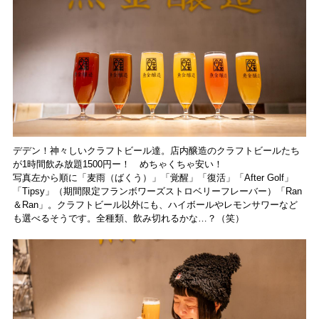
デデン！神々しいクラフトビール達。店内醸造のクラフトビールたち
が1時間飲み放題1500円ー！ めちゃくちゃ安い！
写真左から順に「麦雨（ばくう）」「覚醒」「復活」「After Golf」
「Tipsy」（期間限定フランボワーズストロベリーフレーバー）「Ran
＆Ran」。クラフトビール以外にも、ハイボールやレモンサワーなど
も選べるそうです。全種類、飲み切れるかな…？（笑）