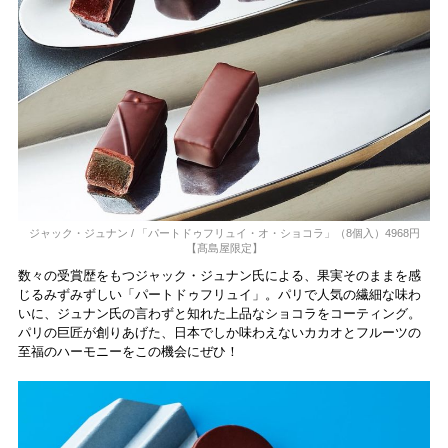
ジャック・ジュナン / 「パートドゥフリュイ・オ・ショコラ」（8個入）4968円
【髙島屋限定】
数々の受賞歴をもつジャック・ジュナン氏による、果実そのままを感
じるみずみずしい「パートドゥフリュイ」。パリで人気の繊細な味わ
いに、ジュナン氏の言わずと知れた上品なショコラをコーティング。
パリの巨匠が創りあげた、日本でしか味わえないカカオとフルーツの
至福のハーモニーをこの機会にぜひ！