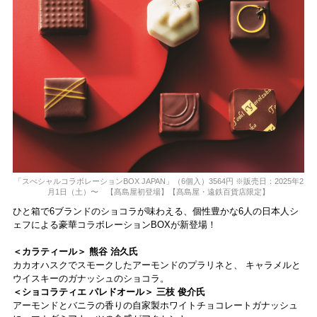
「スぺシャルコラボレーションBOX JAPAN」（6個入）3564円 ※販売日：2025年2
月1日（土）〜 【髙島屋初登場】【髙島屋・遠鉄百貨店限定】
ひと箱で6ブランドのショコラが味わえる、個性豊かな6人の日本人シ
ェフによる豪華コラボレーションBOXが新登場！
＜カラティール＞ 熊谷 治久氏
カカオハスクでスモークしたアーモンドのプラリネと、 キャラメルと
ウイスキーのガナッシュのショコラ。
＜ショコラティエ パレドオール＞ 三枝 俊介氏
アーモンドとバニラの香りの自家製ホワイトチョコレートガナッシュ