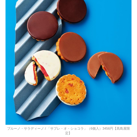
ブルーノ・サラディーノ / 「サブレ・オ・ショコラ」（6個入）3456円【髙島屋限
定】