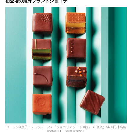
JIMOTO
ツトレンドVol.105】
るカフェ、優雅なホテ
初登場の海外ブランドショコラ
PROGRAM」が青
ルラウンジまで！
森・群馬・沖縄で始
動。6種類を飲んで実
食レポート
ローラン&京子・デュシェーヌ / 「ショコラアソート 8粒」（8個入）5400円【髙島
屋初登場】【髙島屋限定】