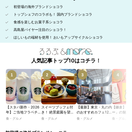
初登場の海外ブランドショコラ
トップシェフのコラボも！ 国内ブランドショコラ
食感を楽しむお菓子系ショコラ
高島屋バイヤー注目のショコラ！
ほしいもの端材を使用！ おいもアップサイクルショコラ
人気記事トップ10はコチラ！
【スタバ新作・2026
スイーツブッフェ付
【最新】東京・丸の内
【鎌倉】「
年】ご当地フラペチー
き！ 絶景庭園を望む
のおすすめカフェ12
ー」の魅力
ノが新登場！ 地域と
ホテルレストランで味
選｜ひとりでゆったり
説！ 定番商
食・グルメ
食・グルメ
食・グルメ
食・グルメ
未来を育むプロジェク
わう「彩り膳」【ミス
楽しめるおしゃれカフ
定グッズま
ト「STARBUCKS
ター黒猫の東京スイー
ェから、テラス席のあ