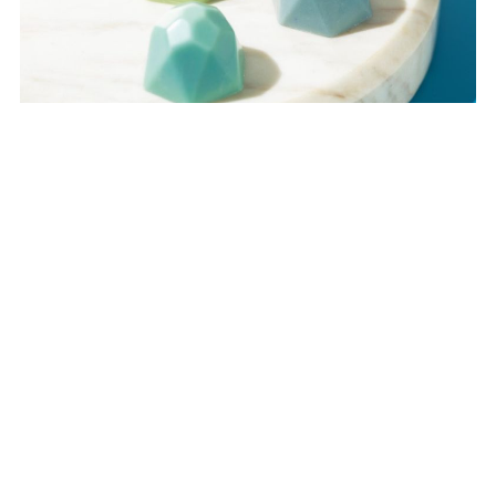
ラ ペーニャ ドゥルセ / 「サンセバスティアンブルー」（9個入）3780円【髙島屋限
定】
素朴ながらも洗練された、スペイン・バスクのチョコレートは、サン
セバスティアンの海の色をイメージした美しいブルーのグラデーショ
ンに心を奪われます。スペイン・バスク州の製塩地の天然塩を使った
チョコレートや、バスク特産の白ワイン（チャコリ）が入ったチョコ
レートなど、地元の素材にこだわって仕上げた注目の一品です。