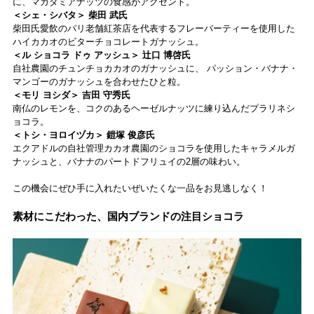
に、マカダミアナッツの食感がアクセント。
＜シェ・シバタ＞ 柴田 武氏
柴田氏愛飲のパリ老舗紅茶店を代表するフレーバーティーを使用した
ハイカカオのビターチョコレートガナッシュ。
＜ル ショコラ ドゥ アッシュ＞ 辻口 博啓氏
自社農園のチュンチョカカオのガナッシュに、 パッション・バナナ・
マンゴーのガナッシュを合わせたひと粒。
＜モリ ヨシダ＞ 吉田 守秀氏
南仏のレモンを、コクのあるヘーゼルナッツに練り込んだプラリネシ
ョコラ。
＜トシ・ヨロイヅカ＞ 鎧塚 俊彦氏
エクアドルの自社管理カカオ農園のショコラを使用したキャラメルガ
ナッシュと、バナナのパートドフリュイの2層の味わい。
この機会にぜひ手に入れたいぜいたくな一品をお見逃しなく！
素材にこだわった、国内ブランドの注目ショコラ