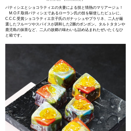
パティシエとショコラティエの夫妻による技と情熱のマリアージュ！
M.O.F.取得パティシエであるローラン氏の技を駆使したピュレに、
C.C.C.受賞ショコラティエ京子氏のガナッシュやプラリネ、二人が厳
選したフルーツやスパイスが調和した2層のボンボン。タルトタタンや
鹿児島の抹茶など、二人の故郷の味わいも詰め込まれたぜいたくなひ
と箱です。