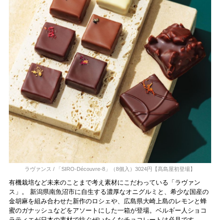
ラヴァンス / 「SIRO-Découvre-8」（8個入）3024円【髙島屋初登場】
有機栽培など未来のことまで考え素材にこだわっている「ラヴァン
ス」。 新潟県南魚沼市に自生する濃厚なオニグルミと、希少な国産の
金胡麻を組み合わせた新作のロシェや、広島県大崎上島のレモンと蜂
蜜のガナッシュなどをアソートにした一箱が登場。ベルギー人ショコ
ラティエが日本の素材で紡ぐぜいたくなチョコレートは必見です。