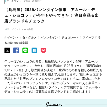
イベント
更新日：2025.01.11
【髙島屋】2025バレンタイン催事「アムール・デ
ュ・ショコラ」が今年もやってきた！ 注目商品＆出
店ブランドをチェック
るるぶ＆more.編集部
イベント
食・グルメ
バレンタイン
チョコレート
スイーツ
る
るぶ&more.編集部
年に一度のショコラの祭典、髙島屋のバレンタイン催事「アムール・
デュ・ショコラ」 。 今年も、関東店舗は1月22日（水）、関西店舗は
1月17日（金）より順次開催が決定！ 世界にその名を馳せる巨匠たち
の珠玉のショコラを一堂に取り揃えてお届けします。“推しチョコ活”を
意識した「世界のプレミアムなショコラ」はもちろん、素材にこだわ
った国内のショコラブランドや、1箱で6ブランドが味わえる豪華コラ
ボレーションBOXなど、幅広いラインナップで展開する「アムール・
デュ・ショコラ」の注目商品＆出店ブランドをご紹介します！
Summary