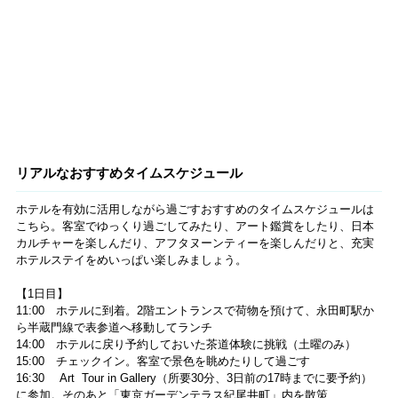
約をしておきましょう。カウンター以外にもソファタイプのテーブル
席があり、東京タワーが見える席はカバーチャージ（1名1000円、サー
ビス料別）がかかります。
素晴らしい技術をもつバーテンダーが作る美しいカクテルは、種類が
豊富でどれもおすすめですが、有名な海外のホテルガイドで5ツ星を獲
得した記念に作られた「プリンス ギャラリー エレガンス」3500円
（サービス料別、写真手前）や、フルーツの甘ずっぱさが女性に人気
の「ラズベリー＆パッション マティーニ」3000円（サービス料別、写