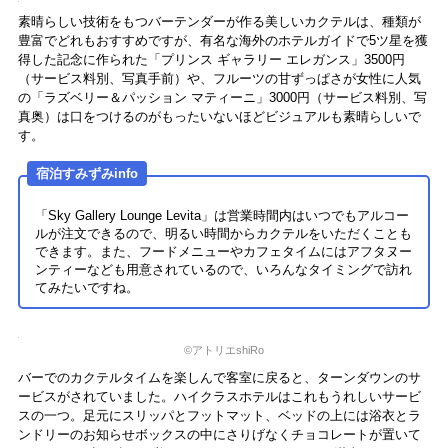
引き出しにアメニティが収納されています。シェーバーやシャワーキ
ャップなど一般的なアメニティがひと通り揃っていますが、注目すべ
きは歯ブラシとヘアブラシ。歯ブラシは竹製、ヘアブラシは木製にな
っていて、ヘア＆ボディケア製品同様、プラスチックゴミ削減に配慮
しています。
「ザ・プリンスギャラリー 東京紀尾井町」では、「Connect to your F
uture」をテーマに客室やレストランなど館内全体でサステナビリティ
に取り組んでいるそう。上質で快適な時間を過ごすなかで、自然と地
球環境に配慮した取り組みに関与している、というのは理想的ですよ
ね！
宿泊すみずみinfo
スキンケアセットはメイド イン ジャパンの香水ブランド「SHO
LAYERED」。みずみずしいFRESH PEARの香りもうるおい方も
さっぱりとしとした使用感が好印象です。