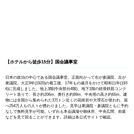
このホテルを象徴するスポット「Sky Gallery Lounge Levita（14〜24
時、金・土曜は〜翌2時）」がその魅力の本領を発揮する時間が訪れま
した。日が暮れるとともにその大きな窓に浮かび上がってくる大都
会・東京の夜景。滝をイメージしたガラスアート『黎明・夜明けの
泉』の緩やかな曲線が滝の流れを感じさせて、その眺めに躍動感を与
えるようです。
このカクテルラウンジ・バーを利用するために海外からやってくる人
もいるというのも納得の、東京の夜ならではの時間を最高に満喫でき
るバーの一つ。ビジター利用も可能です。
窓に面したカウンター席は人気席。食事前のトワイライトタイムは予