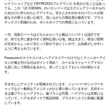
見てください、この絶景。デラックスタイプの客室は、窓枠のデザイ
ンが額縁のようになっていて、まるで絵画を鑑賞するように時間によ
って表情を変える東京の景色を眺めることができます。デイベッドに
座って窓の外を眺めるのんびりとした時間は、このホテルに泊まる大
きな魅力の一つです。
この客室は西向きのお部屋で、眼下には赤坂御所の緑が広がり、その
向こうには右手に新宿、左手に渋谷、正面には天気がよければ富士山
が望めます。都会的なビル群だけでなく思いのほか緑が多く感じられ
る景色というのがまたぜいたくです。