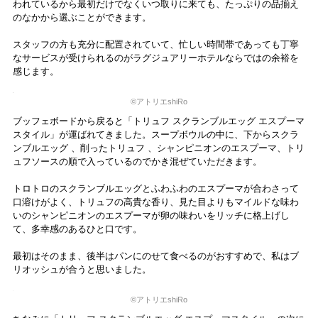
ナイトウエアにもこだわりがたっぷり。まず左側、エジプト綿100%の
パジャマはホテルオリジナルで、綿でありながらまるで絹のようなな
めらかな光沢があり肌になじみます。丁寧に縫われた美しい形のシャ
ツとズボンで、体にジャストフィットするくらいのサイズ感。
もう一方は、日本のホテルでの滞在らしいアイテム、浴衣です。ロビ
ーラウンジ の波型のアートデザインとリンクする立涌文（たてわくも
ん）という日本古来の文様をイメージ。綿100%で、肌にあたる部分の
縫い合わせにもこだわるなど、着心地のよさを追求したそうです。