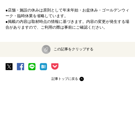
©︎アトリエshiRo
ホテル滞在の楽しみの一つ、朝食は「All-Day Dining OASIS GARDE
N」でいただきます。朝食（7〜10時）は宿泊客が優先ですが、ビジタ
ーの利用もできます（予約は平日7〜8時のみ）。
このダイニングのコンセプトは「空中庭園」。ビル群のなかのオアシ
スのような、ボタニカルな装飾を施した店内はカジュアルでリラック
スした雰囲気。地上約180mから東京の絶景を見渡すと、まさに都心に
浮かんでいるような気分です。