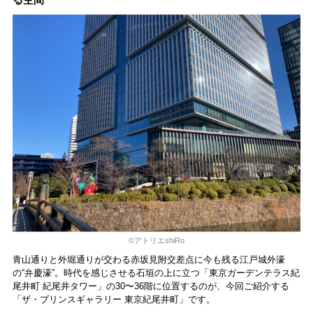
森・群馬・沖縄で始
動。6種類を飲んで実
食レポート
©︎アトリエshiRo
青山通りと外堀通りが交わる赤坂見附交差点に今も残る江戸城外濠
の“弁慶濠”。時代を感じさせる石垣の上に立つ「東京ガーデンテラス紀
尾井町 紀尾井タワー」の30〜36階に位置するのが、今回ご紹介する
「ザ・プリンスギャラリー 東京紀尾井町」です。