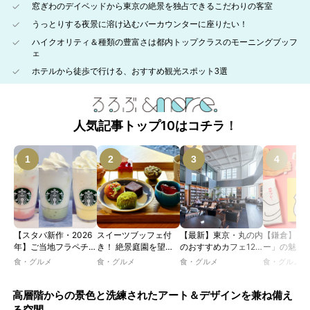
窓ぎわのデイベッドから東京の絶景を独占できるこだわりの客室
うっとりする夜景に溶け込むバーカウンターに座りたい！
ハイクオリティ＆種類の豊富さは都内トップクラスのモーニングブッフ
ェ
ホテルから徒歩で行ける、おすすめ観光スポット3選
人気記事トップ10はコチラ！
【スタバ新作・2026
スイーツブッフェ付
【最新】東京・丸の内
【鎌倉】「
年】ご当地フラペチー
き！ 絶景庭園を望む
のおすすめカフェ12
ー」の魅力
ノが新登場！ 地域と
ホテルレストランで味
選｜ひとりでゆったり
説！ 定番商
食・グルメ
食・グルメ
食・グルメ
食・グルメ
未来を育むプロジェク
わう「彩り膳」【ミス
楽しめるおしゃれカフ
定グッズま
ト「STARBUCKS
ター黒猫の東京スイー
ェから、テラス席のあ
JIMOTO
ツトレンドVol.105】
るカフェ、優雅なホテ
高層階からの景色と洗練されたアート＆デザインを兼ね備え
PROGRAM」が青
ルラウンジまで！
る空間