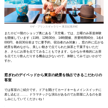
©︎ザ・プリンスギャラリー 東京紀尾井町
またロビー階のショップ奥にある「天空庵」では、土曜のみ茶道体験
を開催しています（11時、12時30分、14時開催、所要時間40分、1名4
000円、各回30分前までに要予約、宿泊者のみ対象）。窓の外に広がる
絶景を眺めながら、美しい動きで点てられた抹茶と干菓子をいただ
き、さらにお茶を点ててみることもできます。なかなか本格的にお茶
を点てたり飲んだりする機会は少ないので、体験してみてはいかがで
すか。
窓ぎわのデイベッドから東京の絶景を独占できるこだわりの
客室