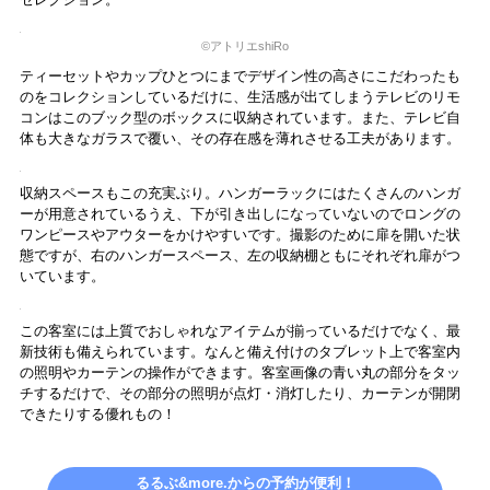
ボディミルクローションなどのヘア＆ボディケア製品は、スウェーデ
ン発フレグランス ブランド「BYREDO」の「LE CHEMIN」。高級セ
レクトショップなどでBYREDOのフレグランス を見かけることはあっ
ても、この「LE CHEMIN」のバスシリーズはラグジュアリーホテルの
ためだけに作られたレアアイテム。甘さとさわやかさのバランスが絶
妙なその香りと使い心地で、洗い上がりの満足度が最高です。プラス
チックゴミ削減のため、ボトルタイプでの用意になっています。
一方、洗面スペースはどちらかというと幅はコンパクトな設計です