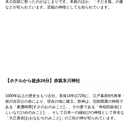
この客室には上質でおしゃれなアイテムが揃っているだけでなく、最
新技術も備えられています。なんと備え付けのタブレット上で客室内
の照明やカーテンの操作ができます。客室画像の青い丸の部分をタッ
チするだけで、その部分の照明が点灯・消灯したり、カーテンが開閉
できたりする優れもの！
るるぶ&more.からの予約が便利！
▶▶
るるぶトラベルの
お得な宿泊予約
はコチラ！
（ザ・プリンスギャラリー 東京紀尾井町）
うっとりする夜景に溶け込むバーカウンターに座りたい！