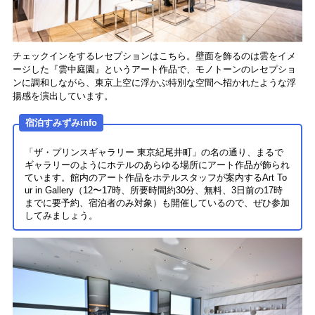
チェックインをするレセプションはこちら。壁面を飾るのは雲をイメ
ージした『雲中庭園』というアート作品で、モノトーンのレセプショ
ンに調和しながら、東京上空に浮かぶ特別な空間へ招かれたような浮
揚感を演出しています。
宿泊すみずみinfo
「ザ・プリンスギャラリー 東京紀尾井町」の名の通り、まるで
ギャラリーのようにホテルのあらゆる場所にアート作品が飾られ
ています。館内のアート作品をホテルスタッフが案内するArt To
ur in Gallery（12〜17時、所要時間約30分、無料、3日前の17時
までに要予約、宿泊者のみ対象）も開催しているので、ぜひ参加
してみましょう。