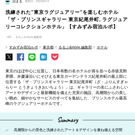
泊まる
更新日：2025.04.13
洗練された”東京ラグジュアリー”を楽しむホテル
「ザ・プリンスギャラリー 東京紀尾井町, ラグジュア
リーコレクションホテル」【すみずみ宿泊ルポ】
るるぶ＆more.編集部
すみずみ宿泊ルポ
東京都
るるぶ&more.編集部
ホテル
東京のほぼ中心に位置し、日本有数の名ホテルが肩を並べる赤坂見附
界隈。弁慶濠沿いにそびえる東京ガーデンテラス紀尾井町の最上部に
位置する「ザ・プリンスギャラリー 東京紀尾井町（ざ・ぷりんすぎゃ
らりー とうきょうきおいちょう）」は、ギャラリーの名にふさわしい
アートやデザインと最新機能を備えた充実の施設、高層階からの美し
い眺め、細やかなサービスのすべてを集結した、プリンスホテル最高
峰のラグジュアリーホテルです。
Summary
高層階からの景色と洗練されたアート＆デザインを兼ね備える空間