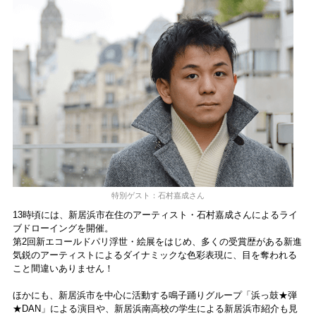
特別ゲスト：石村嘉成さん
13時頃には、新居浜市在住のアーティスト・石村嘉成さんによるライ
ブドローイングを開催。
第2回新エコールドパリ浮世・絵展をはじめ、多くの受賞歴がある新進
気鋭のアーティストによるダイナミックな色彩表現に、目を奪われる
こと間違いありません！
ほかにも、新居浜市を中心に活動する鳴子踊りグループ「浜っ鼓★弾
★DAN」による演目や、新居浜南高校の学生による新居浜市紹介も見