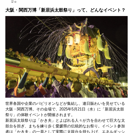
大阪・関西万博「新居浜太鼓祭り」って、どんなイベント？
世界各国や企業のパビリオンなどが集結し、連日賑わいを見せている
大阪・関西万博。その会場で、2025年5月21日（水）に「新居浜太鼓
祭り」の体験イベントが開催されます。
新居浜太鼓祭りは「かき夫」とよばれる人々が力を合わせて巨大な太
鼓台を担ぎ、まちを練り歩く愛媛県の伝統的なお祭り。イベント参加
者は「かき夫」の一員として実際に太鼓台を持ち上げ、エネルギッシ