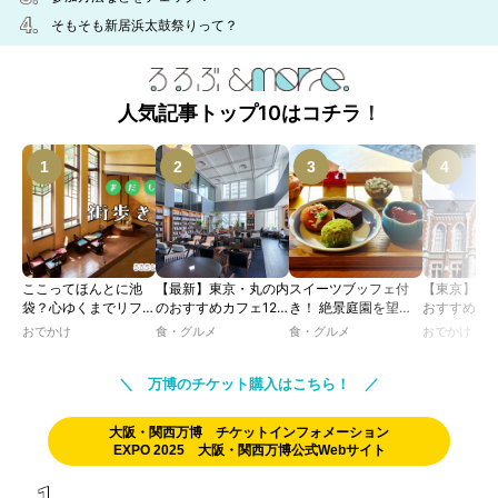
そもそも新居浜太鼓祭りって？
人気記事トップ10はコチラ！
ここってほんとに池
【最新】東京・丸の内
スイーツブッフェ付
【東京】レ
袋？心ゆくまでリフレ
のおすすめカフェ12
き！ 絶景庭園を望む
おすすめカフ
ッシュできる池袋・街
選｜ひとりでゆったり
ホテルレストランで味
｜文化財・
おでかけ
食・グルメ
食・グルメ
おでかけ
歩きおすすめ5時間コ
楽しめるおしゃれカフ
わう「彩り膳」【ミス
物の洋館や
ース【るるぶ＆more.
ェから、テラス席のあ
ター黒猫の東京スイー
で、アフタ
おさんぽ部】
るカフェ、優雅なホテ
ツトレンドVol.105】
ー、ランチ
＼ 万博のチケット購入はこちら！ ／
ルラウンジまで！
イムを楽し
大阪・関西万博 チケットインフォメーション
EXPO 2025 大阪・関西万博公式Webサイト