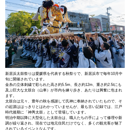
新居浜太鼓祭りは愛媛県を代表する秋祭りで、新居浜市で毎年10月中
旬に開催されています。
金糸の立体刺繍で彩られた高さ約5.5m、長さ約12m、重さ約2.5tにも
及ぶ巨大な太鼓台（山車）が市内を練り歩き、あたりは興奮に包まれ
ます。
太鼓台は元々、豊年の秋を感謝して氏神に奉納されていたもので、そ
の起源ははっきりとはわかっていませんが、最も古い記録では、江戸
時代後期に「神輿太鼓」として登場しています。
明治中期以降に大型化した太鼓台は、職人たちの手によって修理や新
調が繰り返され、現在では地元住民だけでなく、多くの観光客が魅了
されているイベントなんです。