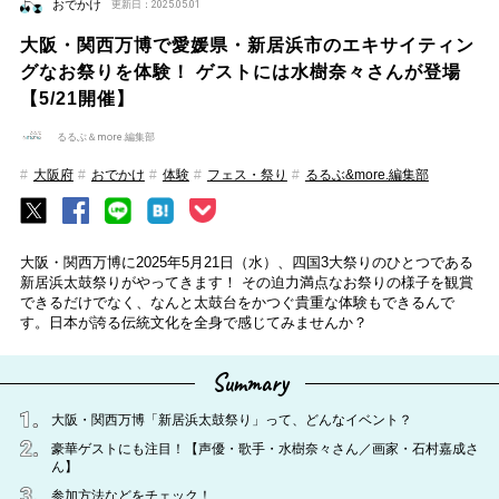
おでかけ
更新日：2025.05.01
大阪・関西万博で愛媛県・新居浜市のエキサイティン
グなお祭りを体験！ ゲストには水樹奈々さんが登場
【5/21開催】
るるぶ＆more.編集部
大阪府
おでかけ
体験
フェス・祭り
るるぶ&more.編集部
大阪・関西万博に2025年5月21日（水）、四国3大祭りのひとつである
新居浜太鼓祭りがやってきます！ その迫力満点なお祭りの様子を観賞
できるだけでなく、なんと太鼓台をかつぐ貴重な体験もできるんで
す。日本が誇る伝統文化を全身で感じてみませんか？
Summary
大阪・関西万博「新居浜太鼓祭り」って、どんなイベント？
豪華ゲストにも注目！【声優・歌手・水樹奈々さん／画家・石村嘉成さ
ん】
参加方法などをチェック！