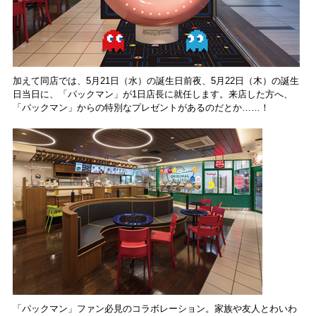
加えて同店では、5月21日（水）の誕生日前夜、5月22日（木）の誕生
日当日に、
「パックマン」
が1日店長に就任します。来店した方へ、
「パックマン」
からの特別なプレゼントがあるのだとか……！
「パックマン」
ファン必見のコラボレーション。家族や友人とわいわ