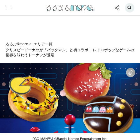
るるぶ&more.
エリア一覧
クリスピードーナツが「パックマン」と初コラボ！ レトロポップなゲームの
世界を味わうドーナツが登場
PAC-MAN™& ©Bandai Namco Entertainment Inc.