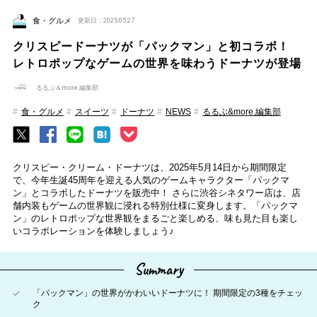
食・グルメ
更新日：2025.05.27
クリスピードーナツが「パックマン」と初コラボ！
レトロポップなゲームの世界を味わうドーナツが登場
るるぶ＆more.編集部
食・グルメ
スイーツ
ドーナツ
NEWS
るるぶ&more.編集部
クリスピー・クリーム・ドーナツは、2025年5月14日から期間限定
で、今年生誕45周年を迎える人気のゲームキャラクター「パックマ
ン」とコラボしたドーナツを販売中！ さらに渋谷シネタワー店は、店
舗内装もゲームの世界観に浸れる特別仕様に変身します。「パックマ
ン」のレトロポップな世界観をまるごと楽しめる、味も見た目も楽し
いコラボレーションを体験しましょう♪
Summary
「パックマン」の世界がかわいいドーナツに！ 期間限定の3種をチェッ
ク