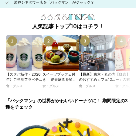
渋谷シネタワー店を「パックマン」がジャック!?
人気記事トップ10はコチラ！
【スタバ新作・2026
スイーツブッフェ付
【最新】東京・丸の内
【鎌倉】「
年】ご当地フラペチー
き！ 絶景庭園を望む
のおすすめカフェ12
ー」の魅力
ノが新登場！ 地域と
ホテルレストランで味
選｜ひとりでゆったり
説！ 定番商
食・グルメ
食・グルメ
食・グルメ
食・グルメ
未来を育むプロジェク
わう「彩り膳」【ミス
楽しめるおしゃれカフ
定グッズま
ト「STARBUCKS
ター黒猫の東京スイー
ェから、テラス席のあ
JIMOTO
ツトレンドVol.105】
るカフェ、優雅なホテ
「パックマン」の世界がかわいいドーナツに！ 期間限定の3
PROGRAM」が青
ルラウンジまで！
種をチェック
森・群馬・沖縄で始
動。6種類を飲んで実
食レポート