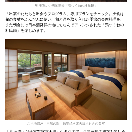
界 玉造のご当地朝食「鶏つくねの杜氏鍋」
「出雲のたたらと出会うプログラム」専用プランをチェック。夕食は
旬の食材をふんだんに使い、和と洋を取り入れた季節の会席料理を、
また朝食には日本酒発祥の地にちなんでアレンジされた「鶏つくねの
杜氏鍋」を楽しめます。
ご当地部屋「玉湯の間」信楽焼き露天風呂付きの客室
「界 玉造」は全室客室露天風呂付きなので、温泉三昧の滞在を楽しめ