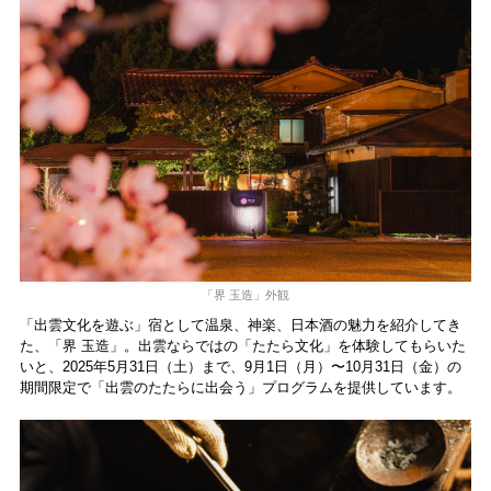
「界 玉造」外観
「出雲文化を遊ぶ」宿として温泉、神楽、日本酒の魅力を紹介してき
た、「界 玉造」。出雲ならではの「たたら文化」を体験してもらいた
いと、2025年5月31日（土）
まで、
9月1日（月）〜10月31日（金）の
期間限定で「出雲のたたらに出会う」プログラムを提供しています。