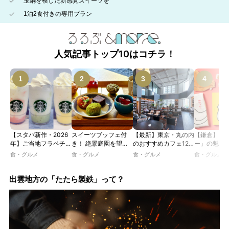
玉鋼を模した新感覚スイーツを
1泊2食付きの専用プラン
人気記事トップ10はコチラ！
【スタバ新作・2026
スイーツブッフェ付
【最新】東京・丸の内
【鎌倉】「
年】ご当地フラペチー
き！ 絶景庭園を望む
のおすすめカフェ12
ー」の魅力
ノが新登場！ 地域と
ホテルレストランで味
選｜ひとりでゆったり
説！ 定番商
食・グルメ
食・グルメ
食・グルメ
食・グルメ
未来を育むプロジェク
わう「彩り膳」【ミス
楽しめるおしゃれカフ
定グッズま
ト「STARBUCKS
ター黒猫の東京スイー
ェから、テラス席のあ
JIMOTO
ツトレンドVol.105】
るカフェ、優雅なホテ
出雲地方の「たたら製鉄」って？
PROGRAM」が青
ルラウンジまで！
森・群馬・沖縄で始
動。6種類を飲んで実
食レポート