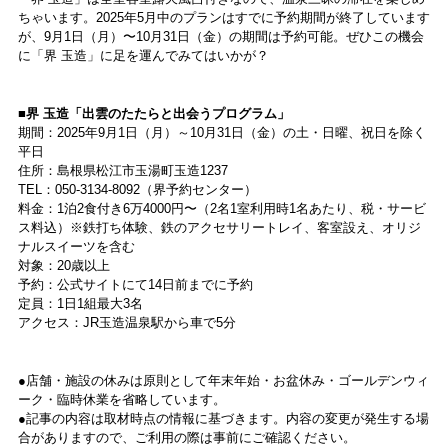
ちゃいます。2025年5月中のプランはすでに予約期間が終了しています
が、9月1日（月）〜10月31日（金）の期間は予約可能。ぜひこの機会
に「界 玉造」に足を運んでみてはいかが？
■界 玉造「出雲のたたらと出会うプログラム」
期間：2025年9月1日（月）～10月31日（金）の土・日曜、祝日を除く
平日
住所：島根県松江市⽟湯町⽟造1237
TEL：050-3134-8092（界予約センター）
料金：1泊2食付き6万4000円〜（2名1室利⽤時1名あたり、税・サービ
ス料込）※鉄打ち体験、鉄のアクセサリートレイ、客室設え、オリジ
ナルスイーツを含む
対象：20歳以上
予約：公式サイトにて14日前までに予約
定員：1日1組最大3名
アクセス：JR⽟造温泉駅から⾞で5分
●店舗・施設の休みは原則として年末年始・お盆休み・ゴールデンウィ
ーク・臨時休業を省略しています。
●記事の内容は取材時点の情報に基づきます。内容の変更が発生する場
合がありますので、ご利用の際は事前にご確認ください。