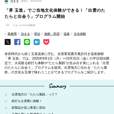
泊まる
更新日：2025.06.04
「界 玉造」でご当地文化体験ができる！「出雲のた
たらと出会う」プログラム開始
るるぶ＆more.編集部
島根県
泊まる
宿泊
旅館・民宿
温泉
文化体験
奈良時代から続く玉造温泉に佇む、全室客室露天風呂付き温泉旅館
「界 玉造」では、2025年9月1日（月）〜10月31日（金）の平日宿泊限
定で、火花散る鉄打ち体験や“たたら製鉄”が生み出す美にふれる「出雲
のたたらに出会う」プログラムを提供。出雲地方に伝わる「たたら製
鉄」の文化を五感で味わうことができるプログラムをご紹介します。
Summary
出雲地方の「たたら製鉄」って？
鉄打ちを実際に体験！
鉄製品が並ぶ客室に宿泊