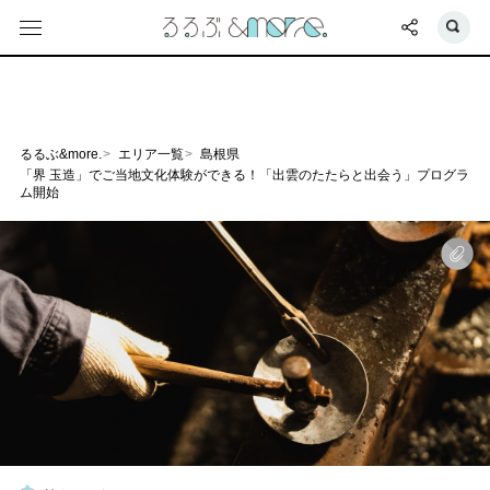
るるぶ&more.
エリア一覧
島根県
「界 玉造」でご当地文化体験ができる！「出雲のたたらと出会う」プログラ
ム開始