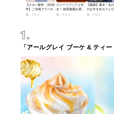
【スタバ新作・2026
スイーツブッフェ付
【最新】東京・丸
年】ご当地フラペチー
き！ 絶景庭園を望む
のおすすめカフェ1
ノが新登場！ 地域と
ホテルレストランで味
選｜ひとりでゆっ
食・グルメ
食・グルメ
食・グルメ
未来を育むプロジェク
わう「彩り膳」【ミス
楽しめるおしゃれ
ト「STARBUCKS
ター黒猫の東京スイー
ェから、テラス席
JIMOTO
ツトレンドVol.105】
るカフェ、優雅な
PROGRAM」が青
ルラウンジまで！
森・群馬・沖縄で始
動。6種類を飲んで実
食レポート
「アールグレイ ブーケ & ティ