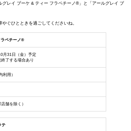
レイ ブーケ & ティー フラペチーノ®」と「アールグレイ ブ
華やぐひとときを過ごしてくださいね。
フラペチーノ®
年10月31日（金）予定
売終了する場合あり
店内利用）
部店舗を除く）
 ラテ