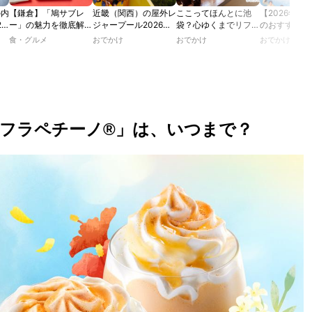
の内
【鎌倉】「鳩サブレ
近畿（関西）の屋外レ
ここってほんとに池
【2026年最
2
ー」の魅力を徹底解
ジャープール2026！
袋？心ゆくまでリフレ
のおすすめの
たり
説！ 定番商品から限
ウォータースライダー
ッシュできる池袋・街
ル人気10選
食・グルメ
おでかけ
おでかけ
おでかけ
カフ
定グッズまでご紹介
やデートにおすすめの
歩きおすすめ5時間コ
のあ
スポットも紹介！
ース【るるぶ＆more.
ホテ
おさんぽ部】
ー フラペチーノ®」は、いつまで？