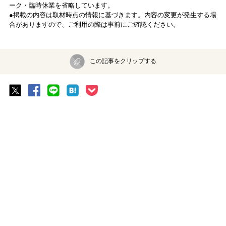
ーク・臨時休業を省略しています。
●掲載の内容は取材時点の情報に基づきます。内容の変更が発生する場
合がありますので、ご利用の際は事前にご確認ください。
この記事をクリップする
記事トップに戻る
この記事を書いた人
るるぶ＆more.編集部
「るるぶ&more.」は読者のおでかけ悩みを解消し、「好
き」にとことん寄り添った、今すぐでかけたくなるような
「かわいい！きれい！マネしたい！」と思うおでかけ情報
をお届けするメディア。