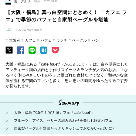
食・グルメ
更新日：2025.10.10
【大阪・福島】真っ白空間にときめく！ 「カフェ フ
エ」で季節のパフェと自家製ベーグルを堪能
るるぶ＆more.編集部
大阪府
カフェ
パフェ
ランチ
ベーグル
パン
大阪・福島にある「cafe fouet°（かふぇ ふえ）」は、白を基調にした
アンティーク調の店内と手作りスイーツ＆ランチが人気のお店。「な
るべく体にやさしいものを」と選ばれた食材だけでなく、和やかな空
気が流れる空間のファンも多く、思い思いの時間をゆったり過ごす姿
が見られます。
Summary
大阪・福島で15年！ 実力派カフェ「cafe fouet°」
フルーツ、アイス、ゼリーの組み合わせを楽しむ限定パフェ
自家製ベーグルと野菜たっぷりキッシュでおなかいっぱいに♪