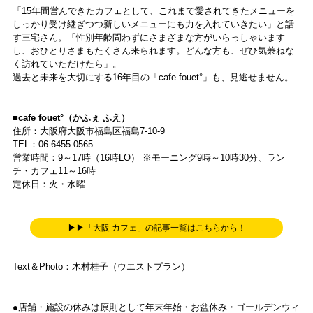
「15年間営んできたカフェとして、これまで愛されてきたメニューを
しっかり受け継ぎつつ新しいメニューにも力を入れていきたい」と話
す三宅さん。「性別年齢問わずにさまざまな方がいらっしゃいます
し、おひとりさまもたくさん来られます。どんな方も、ぜひ気兼ねな
く訪れていただけたら」。
過去と未来を大切にする16年目の「cafe fouet°」も、見逃せません。
■cafe fouet°（かふぇ ふえ）
住所：大阪府大阪市福島区福島7-10-9
TEL：06-6455-0565
営業時間：9～17時（16時LO） ※モーニング9時～10時30分、ラン
チ・カフェ11～16時
定休日：火・水曜
▶▶「大阪 カフェ」の記事一覧はこちらから！
Text＆Photo：木村桂子（ウエストプラン）
●店舗・施設の休みは原則として年末年始・お盆休み・ゴールデンウィ