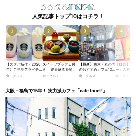
人気記事トップ10はコチラ！
【スタバ新作・2026
スイーツブッフェ付
【最新】東京・丸の内
【鎌倉】「
年】ご当地フラペチー
き！ 絶景庭園を望む
のおすすめカフェ12
ー」の魅力
ノが新登場！ 地域と
ホテルレストランで味
選｜ひとりでゆったり
説！ 定番商
食・グルメ
食・グルメ
食・グルメ
食・グルメ
未来を育むプロジェク
わう「彩り膳」【ミス
楽しめるおしゃれカフ
定グッズま
ト「STARBUCKS
ター黒猫の東京スイー
ェから、テラス席のあ
JIMOTO
ツトレンドVol.105】
るカフェ、優雅なホテ
大阪・福島で15年！ 実力派カフェ「cafe fouet°」
PROGRAM」が青
ルラウンジまで！
森・群馬・沖縄で始
動。6種類を飲んで実
食レポート