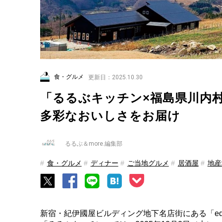
食・グルメ
更新日：2025.10.30
「るるぶキッチン×福島県川内
多彩なおいしさをお届け
るるぶ＆more.編集部
食・グルメ
ディナー
ご当地グルメ
居酒屋
地産
新宿・紀伊國屋ビルディング地下名店街にある「edit