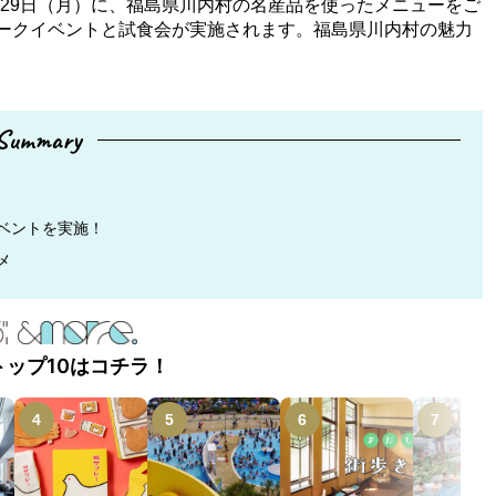
）～29日（月）に、福島県川内村の名産品を使ったメニューをご
はトークイベントと試食会が実施されます。福島県川内村の魅力
！
Summary
ベントを実施！
メ
トップ10はコチラ！