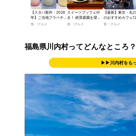
【スタバ新作・2026
スイーツブッフェ付
【最新】東京・丸
年】ご当地フラペチー
き！ 絶景庭園を望む
のおすすめカフェ1
ノが新登場！ 地域と
ホテルレストランで味
選｜ひとりでゆっ
食・グルメ
食・グルメ
食・グルメ
未来を育むプロジェク
わう「彩り膳」【ミス
楽しめるおしゃれ
ト「STARBUCKS
ター黒猫の東京スイー
ェから、テラス席
JIMOTO
ツトレンドVol.105】
るカフェ、優雅な
PROGRAM」が青
ルラウンジまで！
福島県川内村ってどんなところ
森・群馬・沖縄で始
動。6種類を飲んで実
食レポート
▶▶川内村をも