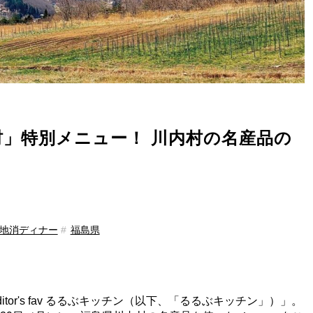
村」特別メニュー！ 川内村の名産品の
地消ディナー
福島県
or's fav るるぶキッチン（以下、「るるぶキッチン」）」。