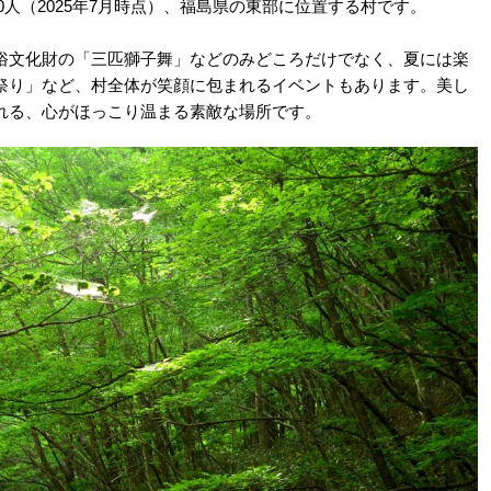
0人（2025年7月時点）、福島県の東部に位置する村です。
俗文化財の「三匹獅子舞」などのみどころだけでなく、夏には楽
祭り」など、村全体が笑顔に包まれるイベントもあります。美し
れる、心がほっこり温まる素敵な場所です。