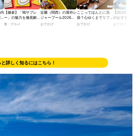
の内
【鎌倉】「鳩サブレ
近畿（関西）の屋外レ
ここってほんとに池
【2026年最
2
ー」の魅力を徹底解
ジャープール2026！
袋？心ゆくまでリフレ
のおすすめの
たり
説！ 定番商品から限
ウォータースライダー
ッシュできる池袋・街
ル人気10選
食・グルメ
おでかけ
おでかけ
おでかけ
カフ
定グッズまでご紹介
やデートにおすすめの
歩きおすすめ5時間コ
のあ
スポットも紹介！
ース【るるぶ＆more.
ホテ
おさんぽ部】
？
っと詳しく知るにはこちら！