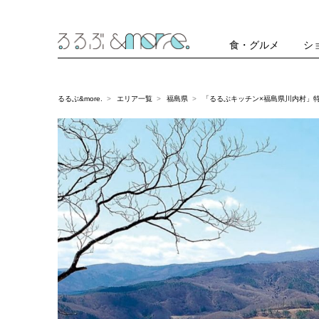
食・グルメ
シ
るるぶ&more.
エリア一覧
福島県
「るるぶキッチン×福島県川内村」