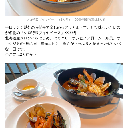
「シロ特製ブイヤベース（1人前）」3800円※写真は2人前
平日ランチ以外の時間帯で楽しめるアラカルトで、ぜひ味わいたいの
が名物の「シロ特製ブイヤベース」3800円。
北海道産クロソイをはじめ、はまぐり、ホンビノス貝、ムール貝、オ
キシジミの4種の貝、有頭エビと、魚介がたっぷりと詰まったぜいたく
な一皿です。
※注文は2人前から