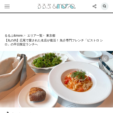
るるぶ&more.
エリア一覧
東京都
【丸の内】広尾で愛された名店が復活！ 魚介専門フレンチ「ビストロ シ
ロ」の平日限定ランチへ