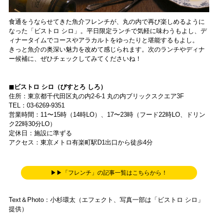
食通をうならせてきた魚介フレンチが、丸の内で再び楽しめるように
なった「ビストロ シロ」。平日限定ランチで気軽に味わうもよし、デ
ィナータイムでコースやアラカルトをゆったりと堪能するもよし。
きっと魚介の奥深い魅力を改めて感じられます。次のランチやディナ
ー候補に、ぜひチェックしてみてくださいね！
◼︎ビストロ シロ（びすとろ しろ）
住所：東京都千代田区丸の内2-6-1 丸の内ブリックスクエア3F
TEL：03-6269-9351
営業時間：11〜15時（14時LO）、17〜23時（フード22時LO、ドリン
ク22時30分LO）
定休日：施設に準ずる
アクセス：東京メトロ有楽町駅D1出口から徒歩4分
▶▶「フレンチ」の記事一覧はこちらから！
Text＆Photo：小杉環太（エフェクト、写真一部は「ビストロ シロ」
提供）