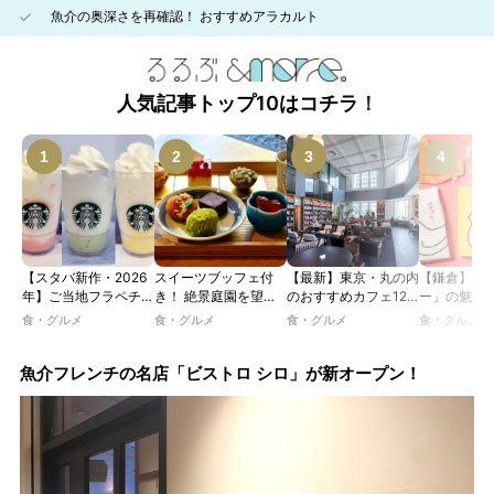
魚介の奥深さを再確認！ おすすめアラカルト
人気記事トップ10はコチラ！
【スタバ新作・2026
スイーツブッフェ付
【最新】東京・丸の内
【鎌倉】「
年】ご当地フラペチー
き！ 絶景庭園を望む
のおすすめカフェ12
ー」の魅力
ノが新登場！ 地域と
ホテルレストランで味
選｜ひとりでゆったり
説！ 定番商
食・グルメ
食・グルメ
食・グルメ
食・グルメ
未来を育むプロジェク
わう「彩り膳」【ミス
楽しめるおしゃれカフ
定グッズま
ト「STARBUCKS
ター黒猫の東京スイー
ェから、テラス席のあ
JIMOTO
ツトレンドVol.105】
るカフェ、優雅なホテ
魚介フレンチの名店「ビストロ シロ」が新オープン！
PROGRAM」が青
ルラウンジまで！
森・群馬・沖縄で始
動。6種類を飲んで実
食レポート