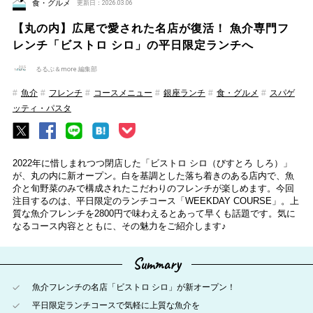
食・グルメ
更新日：2026.03.06
【丸の内】広尾で愛された名店が復活！ 魚介専門フ
レンチ「ビストロ シロ」の平日限定ランチへ
るるぶ＆more.編集部
魚介
フレンチ
コースメニュー
銀座ランチ
食・グルメ
スパゲ
ッティ・パスタ
2022年に惜しまれつつ閉店した「ビストロ シロ（びすとろ しろ）」
が、丸の内に新オープン。白を基調とした落ち着きのある店内で、魚
介と旬野菜のみで構成されたこだわりのフレンチが楽しめます。今回
注目するのは、平日限定のランチコース「WEEKDAY COURSE」。上
質な魚介フレンチを2800円で味わえるとあって早くも話題です。気に
なるコース内容とともに、その魅力をご紹介します♪
Summary
魚介フレンチの名店「ビストロ シロ」が新オープン！
平日限定ランチコースで気軽に上質な魚介を