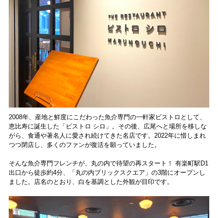
2008年、産地と鮮度にこだわった魚介専門の一軒家ビストロとして、
恵比寿に誕生した「ビストロ シロ」。その後、広尾へと場所を移しな
がら、食通や著名人に愛され続けてきた名店です。2022年に惜しまれ
つつ閉店し、多くのファンが復活を願っていました。
そんな魚介専門フレンチが、丸の内で待望の再スタート！ 有楽町駅D1
出口から徒歩約4分、「丸の内ブリックスクエア」の3階にオープンし
ました。店名のとおり、白を基調とした外観が目印です。