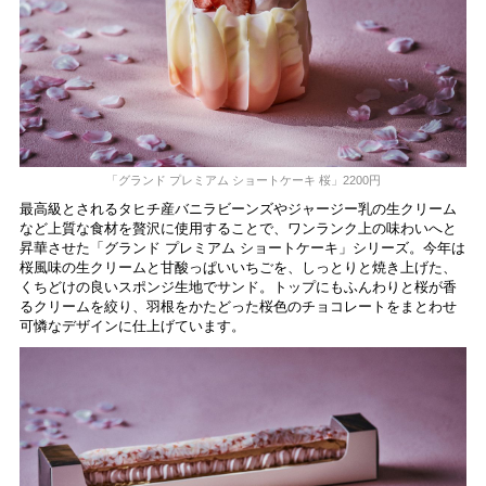
「グランド プレミアム ショートケーキ 桜」2200円
最高級とされるタヒチ産バニラビーンズやジャージー乳の生クリーム
など上質な食材を贅沢に使用することで、ワンランク上の味わいへと
昇華させた「グランド プレミアム ショートケーキ」シリーズ。今年は
桜風味の生クリームと甘酸っぱいいちごを、しっとりと焼き上げた、
くちどけの良いスポンジ生地でサンド。トップにもふんわりと桜が香
るクリームを絞り、羽根をかたどった桜色のチョコレートをまとわせ
可憐なデザインに仕上げています。