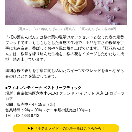
（写真左）「桜の葉あんぱん」/（写真右）「桜花あんぱん」各400円
「桜の葉あんぱん」は桜の葉の塩漬けがアクセントとなった春の定番
ブレッドです。もちもちとした食感の生地で、上品な甘さの桜餡を丁
寧に包み込み、香ばしくおやき風に焼き上げています。「桜花あんぱ
ん」は、桜餡を練り込んだ生地を、桜の花をイメージしたかたちに成
型し焼き上げています。
繊細な桜の香りを丁寧に閉じ込めたスイーツやブレッドを食べながら
春のひとときを過ごしてみて。
■フィオレンティーナ ペストリーブティック
場所：東京都港区六本木6-10-3 グランド ハイアット 東京 1Fロビーフ
ロア
期間：販売中～4月15日（水）
営業時間：9時～20時（ケーキ類の販売は10時～）
TEL：03-4333-8713
▶▶「ホテルメイド」の記事一覧はこちらから！