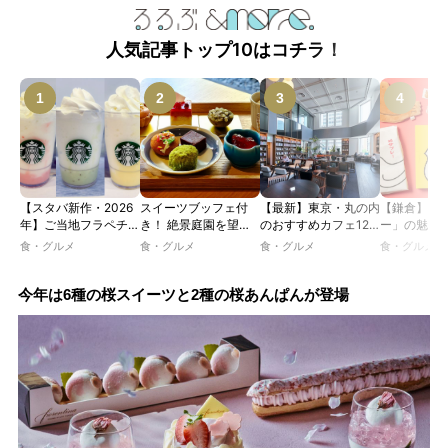
人気記事トップ10はコチラ！
【スタバ新作・2026
スイーツブッフェ付
【最新】東京・丸の内
【鎌倉】「
年】ご当地フラペチー
き！ 絶景庭園を望む
のおすすめカフェ12
ー」の魅力
ノが新登場！ 地域と
ホテルレストランで味
選｜ひとりでゆったり
説！ 定番商
食・グルメ
食・グルメ
食・グルメ
食・グルメ
未来を育むプロジェク
わう「彩り膳」【ミス
楽しめるおしゃれカフ
定グッズま
ト「STARBUCKS
ター黒猫の東京スイー
ェから、テラス席のあ
JIMOTO
ツトレンドVol.105】
るカフェ、優雅なホテ
今年は6種の桜スイーツと2種の桜あんぱんが登場
PROGRAM」が青
ルラウンジまで！
森・群馬・沖縄で始
動。6種類を飲んで実
食レポート