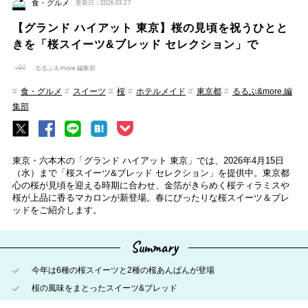
食・グルメ
更新日：2026.03.27
【グランド ハイアット 東京】桜の見頃を祝うひとと
きを「桜スイーツ&ブレッド セレクション」で
るるぶ＆more.編集部
食・グルメ
スイーツ
桜
ホテルメイド
東京都
るるぶ&more.編
集部
東京・六本木の「グランド ハイアット 東京」では、2026年4月15日
（水）まで「桜スイーツ&ブレッド セレクション」を提供中。東京都
心の桜が見頃を迎える時期に合わせ、金箔がきらめく桜ティラミスや
桜が上品に香るマカロンが新登場。春にぴったりな桜スイーツ＆ブレ
ッドをご紹介します。
Summary
今年は6種の桜スイーツと2種の桜あんぱんが登場
桜の風味をまとったスイーツ&ブレッド