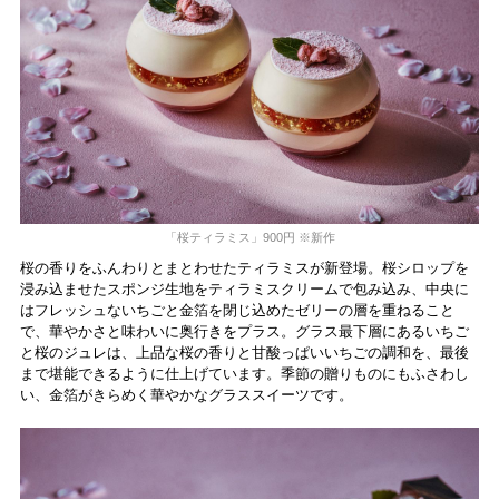
「桜ティラミス」900円 ※新作
桜の香りをふんわりとまとわせたティラミスが新登場。桜シロップを
浸み込ませたスポンジ生地をティラミスクリームで包み込み、中央に
はフレッシュないちごと金箔を閉じ込めたゼリーの層を重ねること
で、華やかさと味わいに奥行きをプラス。グラス最下層にあるいちご
と桜のジュレは、上品な桜の香りと甘酸っぱいいちごの調和を、最後
まで堪能できるように仕上げています。季節の贈りものにもふさわし
い、金箔がきらめく華やかなグラススイーツです。