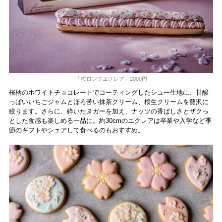
「桜ロングエクレア」2000円
桜柄のホワイトチョコレートでコーティングしたシュー生地に、甘酸
っぱいいちごジャムとほろ苦い抹茶クリーム、桜生クリームを贅沢に
絞ります。さらに、砕いたヌガーを加え、ナッツの香ばしさとザクっ
とした食感も楽しめる一品に。約30cmのエクレアは卒業や入学など季
節のギフトやシェアして食べるのもおすすめ。