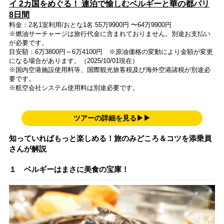
イ 2カ国をめぐる！ 連泊で愉しむベルギーと華の都パリ
8日間
料金：2名1室利用/おとな1名 55万9900円 〜64万9900円
※燃油サーチャージは旅行代金に含まれておりません。別途お支払い
が必要です。
目安額：6万3800円～6万4100円 ※原油価格の変動により金額が変更
になる場合があります。（2025/10/01現在）
※国内空港施設使用料等、国際観光旅客税及び海外空港諸税が別途必
要です。
※航空会社システム使用料は別途必要です。
ツアーの詳細を見る▶▶
知っていればもっと楽しめる！旅のみどころ＆コツを添乗員
さんが解説
１ ベルギーはまさに美食の宝庫！