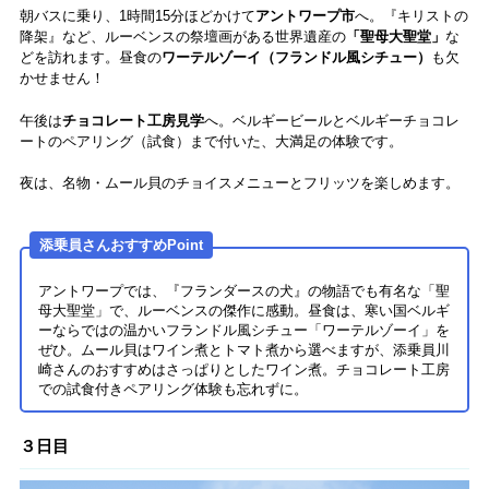
朝バスに乗り、1時間15分ほどかけて
アントワープ市
へ。『キリストの
降架』など、ルーベンスの祭壇画がある世界遺産の
「聖母大聖堂」
な
どを訪れます。昼食の
ワーテルゾーイ（フランドル風シチュー）
も欠
かせません！
午後は
チョコレート工房見学
へ。ベルギービールとベルギーチョコレ
ートのペアリング（試食）まで付いた、大満足の体験です。
夜は、名物・ムール貝のチョイスメニューとフリッツを楽しめます。
添乗員さんおすすめPoint
アントワープでは、『フランダースの犬』の物語でも有名な「聖
母大聖堂」で、ルーベンスの傑作に感動。昼食は、寒い国ベルギ
ーならではの温かいフランドル風シチュー「ワーテルゾーイ」を
ぜひ。ムール貝はワイン煮とトマト煮から選べますが、添乗員川
崎さんのおすすめはさっぱりとしたワイン煮。チョコレート工房
での試食付きペアリング体験も忘れずに。
３日目