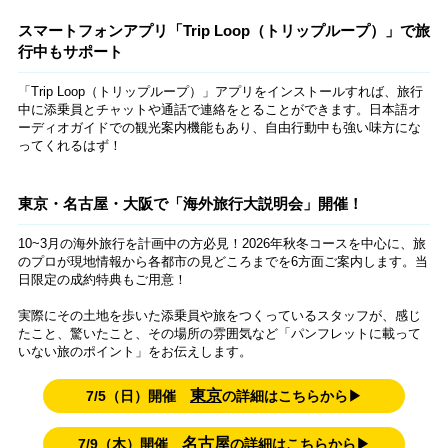
スマートフォンアプリ「Trip Loop（トリップループ）」で旅
行中もサポート
「Trip Loop（トリップループ）」アプリをインストールすれば、旅行
中に添乗員とチャットや通話で連絡をとることができます。日本語オ
ーディオガイドでの観光案内機能もあり、自由行動中も強い味方にな
ってくれるはず！
東京・名古屋・大阪で「海外旅行大説明会」開催！
10~3月の海外旅行を計画中の方必見！2026年秋冬コースを中心に、旅
のプロが現地情報から各都市の見どころまでを6方面ご案内します。当
日限定の成約特典もご用意！
実際にその土地を歩いた添乗員や旅をつくっているスタッフが、感じ
たこと、驚いたこと、その場所の雰囲気など「パンフレットに載って
いない旅のポイント」をお伝えします。
東京
7/5（日）開催
の詳細はこちらから▶
名古屋
7/9（木）開催
の詳細はこちらから▶