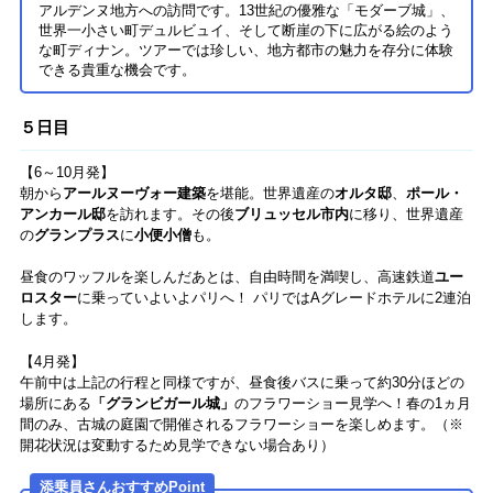
アルデンヌ地方への訪問です。13世紀の優雅な「モダーブ城」、
世界一小さい町デュルビュイ、そして断崖の下に広がる絵のよう
な町ディナン。ツアーでは珍しい、地方都市の魅力を存分に体験
できる貴重な機会です。
５日目
【6～10月発】
朝から
アールヌーヴォー建築
を堪能。世界遺産の
オルタ邸
、
ポール・
アンカール邸
を訪れます。その後
ブリュッセル市内
に移り、世界遺産
の
グランプラス
に
小便小僧
も。
昼食のワッフルを楽しんだあとは、自由時間を満喫し、高速鉄道
ユー
ロスター
に乗っていよいよパリへ！ パリではAグレードホテルに2連泊
します。
【4月発】
午前中は上記の行程と同様ですが、昼食後バスに乗って約30分ほどの
場所にある
「グランビガール城」
のフラワーショー見学へ！春の1ヵ月
間のみ、古城の庭園で開催されるフラワーショーを楽しめます。（※
開花状況は変動するため見学できない場合あり）
添乗員さんおすすめPoint