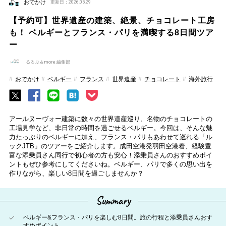
おでかけ
更新日：2026.05.29
【予約可】世界遺産の建築、絶景、チョコレート工房
も！ ベルギーとフランス・パリを満喫する8日間ツア
ー
るるぶ＆more.編集部
おでかけ
ベルギー
フランス
世界遺産
チョコレート
海外旅行
アールヌーヴォー建築に数々の世界遺産巡り、名物のチョコレートの
工場見学など、非日常の時間を過ごせるベルギー。今回は、そんな魅
力たっぷりのベルギーに加え、フランス・パリもあわせて巡れる「ル
ックJTB」のツアーをご紹介します。成田空港発羽田空港着、経験豊
富な添乗員さん同行で初心者の方も安心！添乗員さんのおすすめポイ
ントもぜひ参考にしてくださいね。ベルギー、パリで多くの思い出を
作りながら、楽しい8日間を過ごしませんか？
Summary
ベルギー&フランス・パリを楽しむ8日間。旅の行程と添乗員さんおす
すめポイント