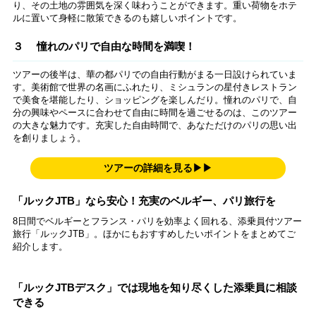
り、その土地の雰囲気を深く味わうことができます。重い荷物をホテ
ルに置いて身軽に散策できるのも嬉しいポイントです。
３ 憧れのパリで自由な時間を満喫！
ツアーの後半は、華の都パリでの自由行動がまる一日設けられていま
す。美術館で世界の名画にふれたり、ミシュランの星付きレストラン
で美食を堪能したり、ショッピングを楽しんだり。憧れのパリで、自
分の興味やペースに合わせて自由に時間を過ごせるのは、このツアー
の大きな魅力です。充実した自由時間で、あなただけのパリの思い出
を創りましょう。
ツアーの詳細を見る▶▶
「ルックJTB」なら安心！充実のベルギー、パリ旅行を
8日間でベルギーとフランス・パリを効率よく回れる、添乗員付ツアー
旅行「ルックJTB」。ほかにもおすすめしたいポイントをまとめてご
紹介します。
「ルックJTBデスク」では現地を知り尽くした添乗員に相談
できる