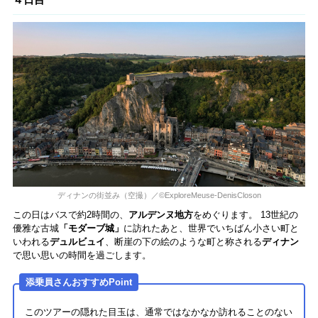
ディナンの街並み（空撮）／©ExploreMeuse-DenisCloson
この日はバスで約2時間の、
アルデンヌ地方
をめぐります。 13世紀の
優雅な古城
「モダーブ城」
に訪れたあと、世界でいちばん小さい町と
いわれる
デュルビュイ
、断崖の下の絵のような町と称される
ディナン
で思い思いの時間を過ごします。
添乗員さんおすすめPoint
このツアーの隠れた目玉は、通常ではなかなか訪れることのない