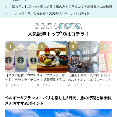
知っていればもっと楽しめる！旅のみどころ＆コツを添乗員さんが解説
「ルックJTB」なら安心！充実のベルギー、パリ旅行を
人気記事トップ10はコチラ！
【スタバ新作・2026
スイーツブッフェ付
【最新】東京・丸の内
【鎌倉】「
年】ご当地フラペチー
き！ 絶景庭園を望む
のおすすめカフェ12
ー」の魅力
ノが新登場！ 地域と
ホテルレストランで味
選｜ひとりでゆったり
説！ 定番商
食・グルメ
食・グルメ
食・グルメ
食・グルメ
未来を育むプロジェク
わう「彩り膳」【ミス
楽しめるおしゃれカフ
定グッズま
ト「STARBUCKS
ター黒猫の東京スイー
ェから、テラス席のあ
JIMOTO
ツトレンドVol.105】
るカフェ、優雅なホテ
ベルギー&フランス・パリを楽しむ8日間。旅の行程と添乗員
PROGRAM」が青
ルラウンジまで！
さんおすすめポイント
森・群馬・沖縄で始
動。6種類を飲んで実
食レポート