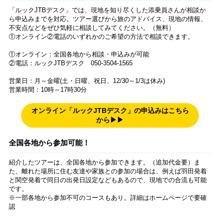
「ルックJTBデスク」では、現地を知り尽くした添乗員さんが相談か
ら申込みまでを対応。ツアー選びから旅のアドバイス、現地の情報、
不安点などをぜひ気軽に相談してみてください。（無料）
①オンライン②電話のいずれかのご希望の方法で相談できます。
①オンライン：全国各地から相談・申込みが可能
②電話：ルックJTBデスク 050-3504-1565
営業日：月～金曜(土・日曜、祝日、12/30～1/3は休み)
営業時間：10時～17時30分
オンライン「ルックJTBデスク」の申込みはこちら
から▶▶
全国各地から参加可能！
紹介したツアーは、全国各地から参加できます。（追加代金要）ま
た、離れた場所に住む友達や家族との参加の場合は、例えば羽田発着
と関空発着で同日の出発日設定などもあるので、現地での合流も可能
です。
※一部各地から参加不可のコースもあり。詳細はホームページで要確
認