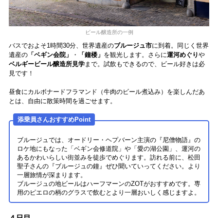
ビール醸造所の一例
バスでおよそ1時間30分、世界遺産の
ブルージュ市
に到着。同じく世界
遺産の
「ベギン会院」
・
「鐘楼」
を観光します。さらに
運河めぐり
や
ベルギービール醸造所見学
まで。試飲もできるので、ビール好きは必
見です！
昼食にカルボナードフラマンド（牛肉のビール煮込み）を楽しんだあ
とは、自由に散策時間を過ごせます。
添乗員さんおすすめPoint
ブルージュでは、オードリー・ヘプバーン主演の『尼僧物語』の
ロケ地にもなった「ベギン会修道院」や「愛の湖公園」、運河の
あるかわいらしい街並みを徒歩でめぐります。訪れる前に、松田
聖子さんの『ブルージュの鐘』ぜひ聞いていってください。より
一層旅情が深まります。
ブルージュの地ビールはハーフマーンのZOTがおすすめです。専
用のピエロの柄のグラスで飲むとより一層おいしく感じますよ。
４日目