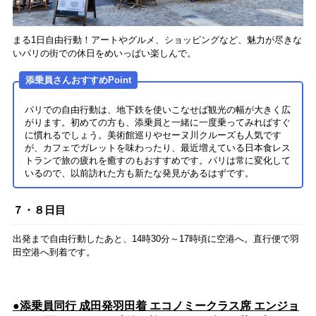
まる1日自由行動！アートやグルメ、ショッピングなど、魅力が尽きな
いパリの街での休日をめいっぱい楽しんで。
添乗員さんおすすめPoint
パリでの自由行動は、地下鉄を使いこなせば観光の幅が大きく広
がります。初めての方も、添乗員と一緒に一度乗ってみればすぐ
に慣れるでしょう。美術館巡りやセーヌ川クルーズも人気です
が、カフェでガレットを味わったり、最近増えている日本食レス
トランで旅の疲れを癒すのもおすすめです。パリは常に変化して
いるので、以前訪れた方も新たな発見があるはずです。
７・８日目
出発まで自由行動したあと、14時30分～17時頃に空港へ。直行便で羽
田空港へ到着です。
●添乗員同行 成田発羽田着 エコノミークラス席 エンジョ