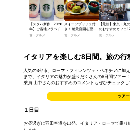
【スタバ新作・2026
スイーツブッフェ付
【最新】東京・丸
年】ご当地フラペチー
き！ 絶景庭園を望む
のおすすめカフェ1
ノが新登場！ 地域と
ホテルレストランで味
選｜ひとりでゆっ
食・グルメ
食・グルメ
食・グルメ
未来を育むプロジェク
わう「彩り膳」【ミス
楽しめるおしゃれ
ト「STARBUCKS
ター黒猫の東京スイー
ェから、テラス席
JIMOTO
ツトレンドVol.105】
るカフェ、優雅な
PROGRAM」が青
ルラウンジまで！
イタリアを楽しむ8日間。旅の行
森・群馬・沖縄で始
動。6種類を飲んで実
食レポート
人気の3都市、ローマ・フィレンツェ・ベネチアに加
まで、イタリアの魅力が盛りだくさんの8日間ツアー！
乗員 山中さんのおすすめのコメントもぜひチェックし
ツアー
１日目
お昼過ぎに羽田空港を出発。イタリア・ローマで乗り