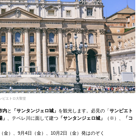
ンピエトロ大聖堂
市内
と
「サンタンジェロ城」
を観光します。必見の「
サンピエト
場」
、テベレ川に面して建つ
「サンタンジェロ城」
（※）、
「コ
日（金）、9月4日（金）、10月2日（金）発はのぞく