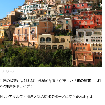
ポジターノ
！ 波の状態がよければ、神秘的な青さが美しい
「青の洞窟」
へ行
フィ海岸
をドライブ！
難しいアマルフィ海岸人気の街
ポジターノ
に立ち寄れますよ！