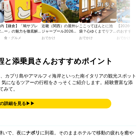
の内
【鎌倉】「鳩サブレ
近畿（関西）の屋外レ
ここってほんとに池
【2026年最
2
ー」の魅力を徹底解
ジャープール2026！
袋？心ゆくまでリフレ
のおすすめの
たり
説！ 定番商品から限
ウォータースライダー
ッシュできる池袋・街
ル人気10選
食・グルメ
おでかけ
おでかけ
おでかけ
カフ
定グッズまでご紹介
やデートにおすすめの
歩きおすすめ5時間コ
のあ
スポットも紹介！
ース【るるぶ＆more.
ホテ
おさんぽ部】
程と添乗員さんおすすめポイント
え、カプリ島やアマルフィ海岸といった南イタリアの観光スポット
 気になるツアーの行程をさっそくご紹介します。経験豊富な添
てみて。
の詳細を見る▶▶
継いで、夜に
ナポリ
に到着。そのままホテルで移動の疲れを癒や