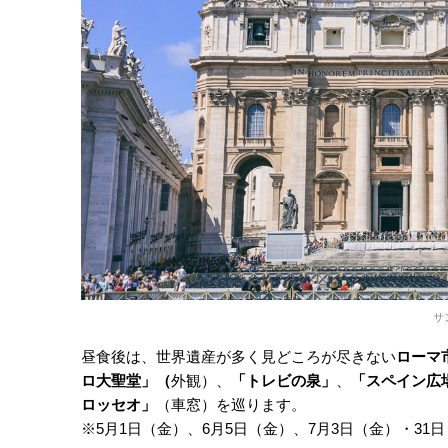
サ
昼食後は、世界遺産が多く見どころが尽きない
ローマ
ロ大聖堂」（
外観）、
「トレビの泉」
、
「スペイン広
ロッセオ」
（車窓）を巡ります。
※5月1日（金）、6月5日（金）、7月3日（金）・31