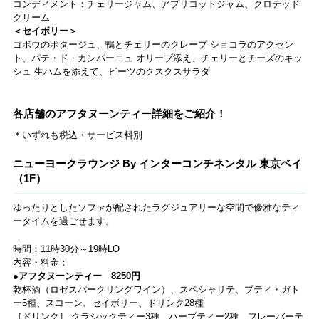
コンディメント：チェリージャム、アプリコットジャム、クロテッド
クリーム
＜セイボリー＞
ゴボウのポタージュ、鴨とチェリーのクレープ ショコラのアクセン
ト、パテ・ド・カンパーニュ オリーブ添え、チェリーとチーズのキッ
シュ 生ハムを添えて、ビーツのクスクスサラダ
各店舗のアフタヌーンティー詳細をご紹介！
＊いずれも税込・サービス料別
ニューヨークラウンジ By インターコンチネンタル 東京ベイ
（1F）
ゆったりとしたソファが配されたラグジュアリーな空間で優雅なティ
ータイムを過ごせます。
時間：11時30分～19時LO
内容・料金：
●アフタヌーンティー 8250円
乾杯酒（ロゼスパークリングワイン）、スペシャリテ、プティ・ガト
ー5種、スコーン、セイボリー、ドリンク28種
［ドリンク］ クラシックティー3種、ハーブティー2種、フレーバーテ