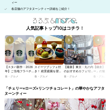
ィー
各店舗のアフタヌーンティー詳細をご紹介！
人気記事トップ10はコチラ！
【スタバ新作・2026
スイーツブッフェ付
【最新】東京・丸の内
【鎌倉】「
年】ご当地フラペチー
き！ 絶景庭園を望む
のおすすめカフェ12
ー」の魅力
ノが新登場！ 地域と
ホテルレストランで味
選｜ひとりでゆったり
説！ 定番商
食・グルメ
食・グルメ
食・グルメ
食・グルメ
未来を育むプロジェク
わう「彩り膳」【ミス
楽しめるおしゃれカフ
定グッズま
ト「STARBUCKS
ター黒猫の東京スイー
ェから、テラス席のあ
JIMOTO
ツトレンドVol.105】
るカフェ、優雅なホテ
「チェリー×ローズ×リンツチョコレート」の華やかなアフタ
PROGRAM」が青
ルラウンジまで！
ヌーンティー
森・群馬・沖縄で始
動。6種類を飲んで実
食レポート