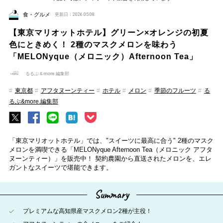
食・グルメ
更新日：2026.05.08
【東京マリオットホテル】グリーン×オレンジの初夏
色にときめく！ 2種のマスクメロンを味わう
「MELONyque（メロニック）Afternoon Tea」
るるぶ＆more.編集部
東京都
アフタヌーンティー
ホテル
メロン
季節のフルーツ
る
るぶ&more.編集部
「東京マリオットホテル」では、"スイーツに最高に合う" 2種のマスク
メロンを満喫できる「MELONyque Afternoon Tea（メロニック アフタ
ヌーンティー）」を販売中！ 契約農園から直送されたメロンを、エレ
ガントなスイーツで堪能できます。
Summary
プレミアムな高知県産マスクメロン2種が主役！