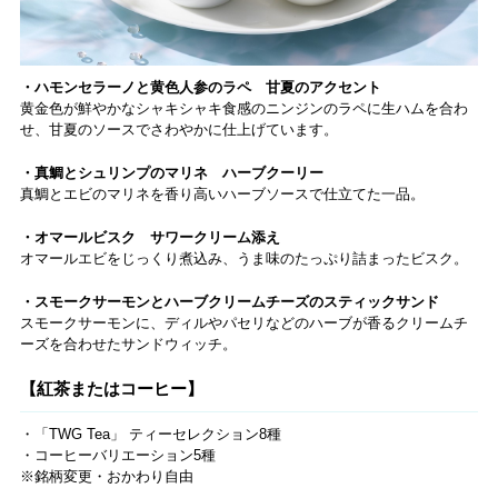
・ハモンセラーノと黄色人参のラペ 甘夏のアクセント
黄金色が鮮やかなシャキシャキ食感のニンジンのラペに生ハムを合わ
せ、甘夏のソースでさわやかに仕上げています。
・真鯛とシュリンプのマリネ ハーブクーリー
真鯛とエビのマリネを香り高いハーブソースで仕立てた一品。
・オマールビスク サワークリーム添え
オマールエビをじっくり煮込み、うま味のたっぷり詰まったビスク。
・スモークサーモンとハーブクリームチーズのスティックサンド
スモークサーモンに、ディルやパセリなどのハーブが香るクリームチ
ーズを合わせたサンドウィッチ。
【紅茶またはコーヒー】
・「TWG Tea」 ティーセレクション8種
・コーヒーバリエーション5種
※銘柄変更・おかわり自由