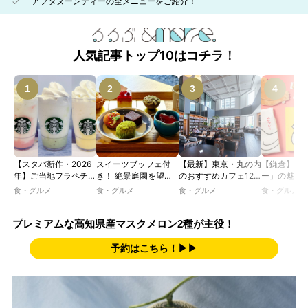
アフタヌーンティーの全メニューをご紹介！
人気記事トップ10はコチラ！
【スタバ新作・2026
スイーツブッフェ付
【最新】東京・丸の内
【鎌倉】「
年】ご当地フラペチー
き！ 絶景庭園を望む
のおすすめカフェ12
ー」の魅力
ノが新登場！ 地域と
ホテルレストランで味
選｜ひとりでゆったり
説！ 定番商
食・グルメ
食・グルメ
食・グルメ
食・グルメ
未来を育むプロジェク
わう「彩り膳」【ミス
楽しめるおしゃれカフ
定グッズま
ト「STARBUCKS
ター黒猫の東京スイー
ェから、テラス席のあ
JIMOTO
ツトレンドVol.105】
るカフェ、優雅なホテ
プレミアムな高知県産マスクメロン2種が主役！
PROGRAM」が青
ルラウンジまで！
森・群馬・沖縄で始
予約はこちら！▶▶
動。6種類を飲んで実
食レポート