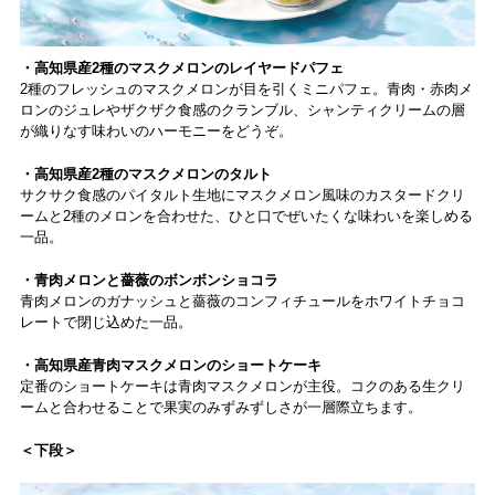
・高知県産2種のマスクメロンのレイヤードパフェ
2種のフレッシュのマスクメロンが目を引くミニパフェ。青肉・赤肉メ
ロンのジュレやザクザク食感のクランブル、シャンティクリームの層
が織りなす味わいのハーモニーをどうぞ。
・高知県産2種のマスクメロンのタルト
サクサク食感のパイタルト生地にマスクメロン風味のカスタードクリ
ームと2種のメロンを合わせた、ひと口でぜいたくな味わいを楽しめる
一品。
・青肉メロンと薔薇のボンボンショコラ
青肉メロンのガナッシュと薔薇のコンフィチュールをホワイトチョコ
レートで閉じ込めた一品。
・高知県産青肉マスクメロンのショートケーキ
定番のショートケーキは青肉マスクメロンが主役。コクのある生クリ
ームと合わせることで果実のみずみずしさが一層際立ちます。
＜下段＞