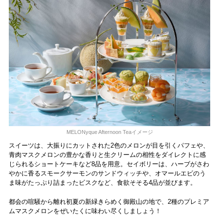
MELONyque Afternoon Teaイメージ
スイーツは、大振りにカットされた2色のメロンが目を引くパフェや、
青肉マスクメロンの豊かな香りと生クリームの相性をダイレクトに感
じられるショートケーキなど8品を用意。セイボリーは、ハーブがさわ
やかに香るスモークサーモンのサンドウィッチや、オマールエビのう
ま味がたっぷり詰まったビスクなど、食欲そそる4品が並びます。
都会の喧騒から離れ初夏の新緑きらめく御殿山の地で、2種のプレミア
ムマスクメロンをぜいたくに味わい尽くしましょう！