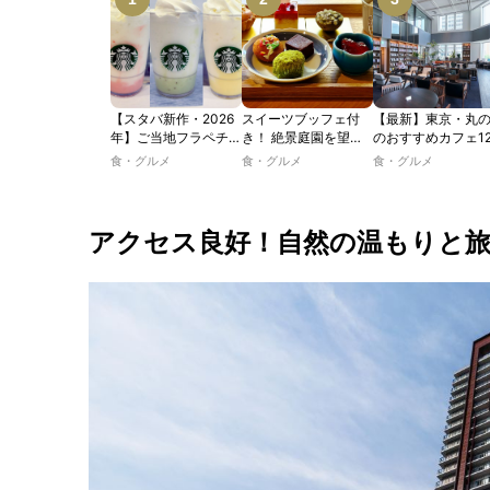
【スタバ新作・2026
スイーツブッフェ付
【最新】東京・丸
年】ご当地フラペチー
き！ 絶景庭園を望む
のおすすめカフェ1
ノが新登場！ 地域と
ホテルレストランで味
選｜ひとりでゆっ
食・グルメ
食・グルメ
食・グルメ
未来を育むプロジェク
わう「彩り膳」【ミス
楽しめるおしゃれ
ト「STARBUCKS
ター黒猫の東京スイー
ェから、テラス席
JIMOTO
ツトレンドVol.105】
るカフェ、優雅な
PROGRAM」が青
ルラウンジまで！
アクセス良好！自然の温もりと
森・群馬・沖縄で始
動。6種類を飲んで実
食レポート