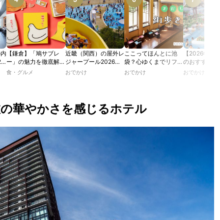
の内
【鎌倉】「鳩サブレ
近畿（関西）の屋外レ
ここってほんとに池
【2026年最
2
ー」の魅力を徹底解
ジャープール2026！
袋？心ゆくまでリフレ
のおすすめの
たり
説！ 定番商品から限
ウォータースライダー
ッシュできる池袋・街
ル人気10選
食・グルメ
おでかけ
おでかけ
おでかけ
カフ
定グッズまでご紹介
やデートにおすすめの
歩きおすすめ5時間コ
のあ
スポットも紹介！
ース【るるぶ＆more.
ホテ
おさんぽ部】
旅の華やかさを感じるホテル