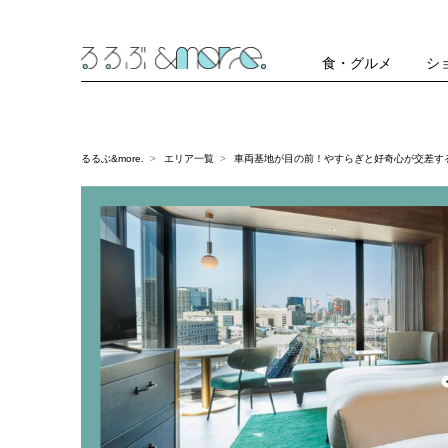
食・グルメ
シ
るるぶ&more.
エリア一覧
車両基地が目の前！やすらぎと好奇心が交差す