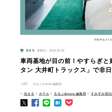
©︎ホテルメト
泊まる
更新日：2026.05.30
車両基地が目の前！やすらぎと
タン 大井町トラックス」で非
るるぶ＆more.編集部
泊まる
ホテル
るるぶ&more.編集部
すみずみ宿泊