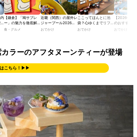
の内
【鎌倉】「鳩サブレ
近畿（関西）の屋外レ
ここってほんとに池
【2026年最
2
ー」の魅力を徹底解
ジャープール2026！
袋？心ゆくまでリフレ
のおすすめの
たり
説！ 定番商品から限
ウォータースライダー
ッシュできる池袋・街
ル人気10選
食・グルメ
おでかけ
おでかけ
おでかけ
カフ
定グッズまでご紹介
やデートにおすすめの
歩きおすすめ5時間コ
のあ
スポットも紹介！
ース【るるぶ＆more.
ホテ
おさんぽ部】
紫カラーのアフタヌーンティーが登場
はこちら！▶▶