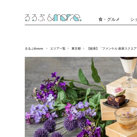
食・グルメ
シ
るるぶ&more.
エリア一覧
東京都
【銀座】「ファンケル 銀座スクエ