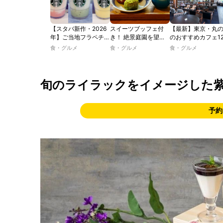
【スタバ新作・2026
スイーツブッフェ付
【最新】東京・丸
年】ご当地フラペチー
き！ 絶景庭園を望む
のおすすめカフェ1
ノが新登場！ 地域と
ホテルレストランで味
選｜ひとりでゆっ
食・グルメ
食・グルメ
食・グルメ
未来を育むプロジェク
わう「彩り膳」【ミス
楽しめるおしゃれ
ト「STARBUCKS
ター黒猫の東京スイー
ェから、テラス席
JIMOTO
ツトレンドVol.105】
るカフェ、優雅な
PROGRAM」が青
ルラウンジまで！
旬のライラックをイメージした
森・群馬・沖縄で始
動。6種類を飲んで実
食レポート
予約