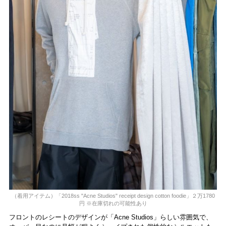
（着用アイテム）「2018ss "Acne Studios" receipt design cotton foodie」２万1780
円 ※在庫切れの可能性あり
フロントのレシートのデザインが「Acne Studios」らしい雰囲気で、