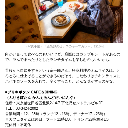
（写真手前）「温泉卵のせナスのキーマカレー」1210円
向かい合って食べるのもいいけど、窓際にはカップルシートがあるの
で、並んでまったりとしたランチタイムを楽しむのもいいかも。
普段から自炊をするという宗一郎さん。得意料理のオムライスは、と
ろとろに仕上げることができるのだそう。こだわりはチキンライスに
ハバネロソースを入れて、辛くすること。どんな味がするのかな。
■ブリキボタン CAFE＆DINING
（ぶりきぼたん かふぇあんどだいにんぐ）
住所：東京都世田谷区北沢2-14-7 下北沢セントラルビル2F
TEL：03-3424-2002
営業時間：12～23時（ランチ12～16時、ディナー17～23時）
※カフェタイムは終日、フード22時LO、ドリンク22時30分LO
定休日：不定休