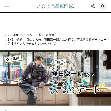
るるぶ&more.
エリア一覧
東京都
今SNSで話題！ 気になる彼、窪田宗一郎さんと行く。下北沢妄想デートコー
ス♡【サイン入りチェキプレゼントも】