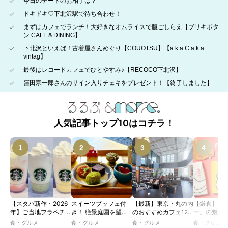
今日のデートのお相手は？
ドキドキ♡下北沢駅で待ち合わせ！
まずはカフェでランチ！大好きなオムライスで腹ごしらえ【ブリキボタ
ン CAFE＆DINING】
下北沢といえば！古着屋さんめぐり【COUOTSU】【a.k.a.C.a.k.a
vintag】
最後はレコードカフェでひとやすみ♪【RECOCO下北沢】
窪田宗一郎さんのサイン入りチェキをプレゼント！【終了しました】
人気記事トップ10はコチラ！
【スタバ新作・2026
スイーツブッフェ付
【最新】東京・丸の内
【鎌倉】「
年】ご当地フラペチー
き！ 絶景庭園を望む
のおすすめカフェ12
ー」の魅力
ノが新登場！ 地域と
ホテルレストランで味
選｜ひとりでゆったり
説！ 定番商
食・グルメ
食・グルメ
食・グルメ
食・グルメ