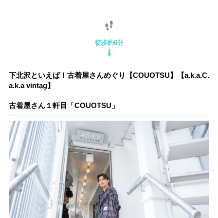
徒歩約6分
⇩
下北沢といえば！古着屋さんめぐり【COUOTSU】【a.k.a.C.
a.k.a vintag】
古着屋さん１軒目「COUOTSU」