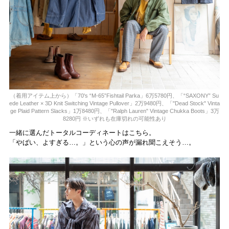
（着用アイテム上から）「70's “M-65”Fishtail Parka」6万5780円、「“SAXONY” Su
ede Leather × 3D Knit Switching Vintage Pullover」2万9480円、「"Dead Stock" Vinta
ge Plaid Pattern Slacks」1万8480円、「"Ralph Lauren" Vintage Chukka Boots」3万
8280円 ※いずれも在庫切れの可能性あり
一緒に選んだトータルコーディネートはこちら。
「やばい、よすぎる…。」という心の声が漏れ聞こえそう…。