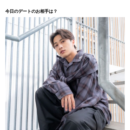
未来を育むプロジェク
わう「彩り膳」【ミス
楽しめるおしゃれカフ
定グッズま
ト「STARBUCKS
ター黒猫の東京スイー
ェから、テラス席のあ
JIMOTO
ツトレンドVol.105】
るカフェ、優雅なホテ
今日のデートのお相手は？
PROGRAM」が青
ルラウンジまで！
森・群馬・沖縄で始
動。6種類を飲んで実
食レポート