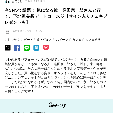
おでかけ
更新日：2026.05.20
今SNSで話題！ 気になる彼、窪田宗一郎さんと行
く。下北沢妄想デートコース♡【サイン入りチェキプ
レゼントも】
萩野奈津子（ココナッチャン）
おでかけ
デート
食・グルメ
スイーツ
カフェ
カフェ巡り
キレのあるパフォーマンスがSNSで大バズり中！『るるぶ&more.』編
集部員が今とっても気になる人・窪田宗一郎さん（以下、宗一郎さ
ん）。今回は、そんな宗一郎さんとめぐる下北沢妄想デート企画が実
現しました。買い物をする姿や、オムライスをあーんしてくれる姿な
ど……。レアなカットが目白押しです。これを読めば宗一郎さんとデ
ートした気分になれるはず。すべて徒歩圏内なので、宗一郎さんのフ
ァンはもちろん、下北沢へのおでかけやデートプランを考えている人
も要チェックです！
Summary