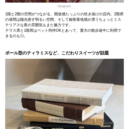
©pognam.
1階と2階の空間がつながる、開放感たっぷりの吹き抜けの店内。2階席
の昼間は陽光差す明るい空間、そして秘密基地感が漂うちょっとミス
テリアスな夜の雰囲気もまた魅力です。
テラス席と1階席はペット同伴OKとあって、愛犬の散歩途中に利用で
きるのも◎。
ボール型のティラミスなど、こだわりスイーツが話題