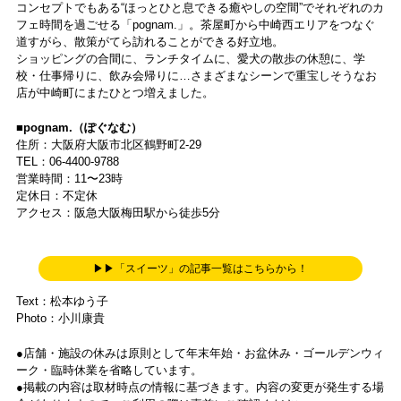
コンセプトでもある“ほっとひと息できる癒やしの空間”でそれぞれのカ
フェ時間を過ごせる「pognam.」。茶屋町から中崎西エリアをつなぐ
道すがら、散策がてら訪れることができる好立地。
ショッピングの合間に、ランチタイムに、愛犬の散歩の休憩に、学
校・仕事帰りに、飲み会帰りに…さまざまなシーンで重宝しそうなお
店が中崎町にまたひとつ増えました。
■pognam.（ぽぐなむ）
住所：大阪府大阪市北区鶴野町2-29
TEL：06-4400-9788
営業時間：11〜23時
定休日：不定休
アクセス：阪急大阪梅田駅から徒歩5分
▶▶「スイーツ」の記事一覧はこちらから！
Text：松本ゆう子
Photo：小川康貴
●店舗・施設の休みは原則として年末年始・お盆休み・ゴールデンウィ
ーク・臨時休業を省略しています。
●掲載の内容は取材時点の情報に基づきます。内容の変更が発生する場