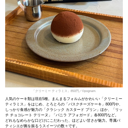
「クリーミー ティラミス」850円／©pognam.
人気のケーキ類は現在5種。まんまるフォルムがかわいい「クリーミー
ティラミス」をはじめ、とろとろの「バスクチーズケーキ」800円や、
しっかり食感が魅力の「クラシック カスタード プリン」ほか、「リッ
チ チョコレート テリーヌ」「バニラ アフォガード」各800円など。
どれもなめらかな口どけにこだわった、ほどよい甘さが魅力。専属パ
ティシエが腕を振るうスイーツの数々です。