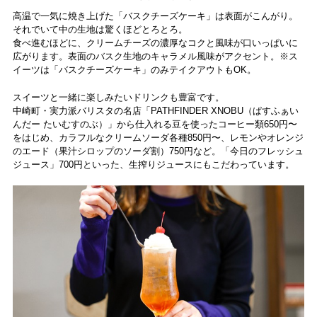
高温で一気に焼き上げた「バスクチーズケーキ」は表面がこんがり。
それでいて中の生地は驚くほどとろとろ。
食べ進むほどに、クリームチーズの濃厚なコクと風味が口いっぱいに
広がります。表面のバスク生地のキャラメル風味がアクセント。※ス
イーツは「バスクチーズケーキ」のみテイクアウトもOK。
スイーツと一緒に楽しみたいドリンクも豊富です。
中崎町・実力派バリスタの名店「PATHFINDER XNOBU（ぱすふぁい
んだー たいむすのぶ）」から仕入れる豆を使ったコーヒー類650円〜
をはじめ、カラフルなクリームソーダ各種850円〜、レモンやオレンジ
のエード（果汁シロップのソーダ割）750円など。「今日のフレッシュ
ジュース」700円といった、生搾りジュースにもこだわっています。