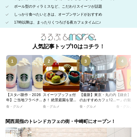
ボール型のティラミスなど、こだわりスイーツが話題
しっかり食べたいときは、オープンサンドがおすすめ
17時以降は、まったりくつろげる夜カフェタイムに♪
人気記事トップ10はコチラ！
【スタバ新作・2026
スイーツブッフェ付
【最新】東京・丸の内
【鎌倉】「
年】ご当地フラペチー
き！ 絶景庭園を望む
のおすすめカフェ12
ー」の魅力
ノが新登場！ 地域と
ホテルレストランで味
選｜ひとりでゆったり
説！ 定番商
食・グルメ
食・グルメ
食・グルメ
食・グルメ
未来を育むプロジェク
わう「彩り膳」【ミス
楽しめるおしゃれカフ
定グッズま
ト「STARBUCKS
ター黒猫の東京スイー
ェから、テラス席のあ
JIMOTO
ツトレンドVol.105】
るカフェ、優雅なホテ
関西屈指のトレンドカフェの街・中崎町にオープン！
PROGRAM」が青
ルラウンジまで！
森・群馬・沖縄で始
動。6種類を飲んで実