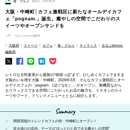
食・グルメ
更新日：2026.06.04
大阪・中崎町│カフェ激戦区に新たなオールデイカフ
ェ「pognam.」誕生。癒やしの空間でこだわりのス
イーツやオープンサンドを
るるぶ＆more.編集部
大阪府
スイーツ
カフェ
食・グルメ
ティラミス
るるぶ&more.
編集部
レトロな古民家系から最新の“韓国っぽ”まで、ひしめくカフェでますま
す賑わいを増す大阪・中崎町。2026年3月、そんなカフェ激戦区にオー
ルデイカフェの「pognam.（ぽぐなむ）」がオープン。無機質ながら
もリラックスできる空間にこだわったお店の魅力を、イチオシのスイ
ーツやフード、ドリンクメニューとともに紹介します。
Summary
関西屈指のトレンドカフェの街・中崎町にオープン！
吹き抜けの店内。テーマは“ほっとひと息できる癒やしの空間”