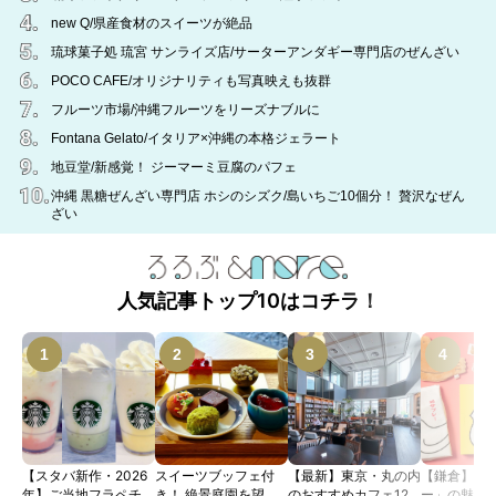
new Q/県産食材のスイーツが絶品
琉球菓子処 琉宮 サンライズ店/サーターアンダギー専門店のぜんざい
POCO CAFE/オリジナリティも写真映えも抜群
フルーツ市場/沖縄フルーツをリーズナブルに
Fontana Gelato/イタリア×沖縄の本格ジェラート
地豆堂/新感覚！ ジーマーミ豆腐のパフェ
沖縄 黒糖ぜんざい専門店 ホシのシズク/島いちご10個分！ 贅沢なぜん
ざい
人気記事トップ10はコチラ！
【スタバ新作・2026
スイーツブッフェ付
【最新】東京・丸の内
【鎌倉】「
年】ご当地フラペチー
き！ 絶景庭園を望む
のおすすめカフェ12
ー」の魅力