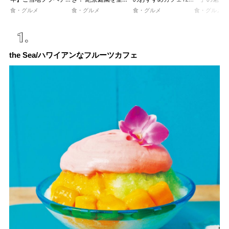
ノが新登場！ 地域と
ホテルレストランで味
選｜ひとりでゆったり
説！ 定番商
食・グルメ
食・グルメ
食・グルメ
食・グルメ
未来を育むプロジェク
わう「彩り膳」【ミス
楽しめるおしゃれカフ
定グッズま
ト「STARBUCKS
ター黒猫の東京スイー
ェから、テラス席のあ
JIMOTO
ツトレンドVol.105】
るカフェ、優雅なホテ
PROGRAM」が青
ルラウンジまで！
森・群馬・沖縄で始
the Sea/ハワイアンなフルーツカフェ
動。6種類を飲んで実
食レポート