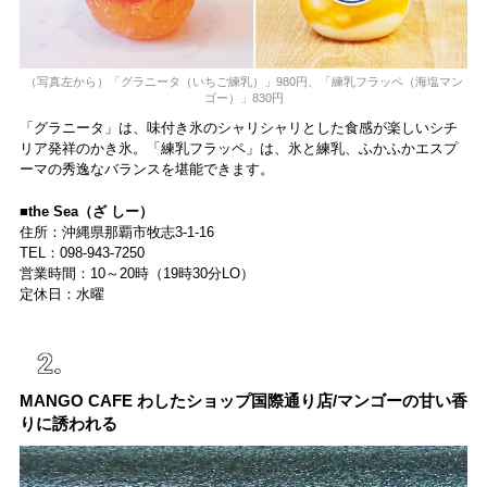
（写真左から）「グラニータ（いちご練乳）」980円、「練乳フラッペ（海塩マン
ゴー）」830円
「グラニータ」は、味付き氷のシャリシャリとした食感が楽しいシチ
リア発祥のかき氷。「練乳フラッペ」は、氷と練乳、ふかふかエスプ
ーマの秀逸なバランスを堪能できます。
■the Sea（ざ しー）
住所：沖縄県那覇市牧志3-1-16
TEL：098-943-7250
営業時間：10～20時（19時30分LO）
定休日：水曜
MANGO CAFE わしたショップ国際通り店/マンゴーの甘い香
りに誘われる