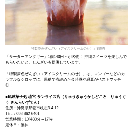
「特製夢色ぜんざい（アイスクリームのせ）」950円
「サーターアンダギー」1個140円～が名物！ 沖縄スイーツを楽しんで
もらいたいと、ぜんざいも提供しています。
「特製夢色ぜんざい（アイスクリームのせ）」は、マンゴーなどのカ
ラフルなシロップに、黒糖で煮詰めた金時豆や緑豆がベストマッチ
◎！
■琉球菓子処 琉宮 サンライズ店（りゅうきゅうかしどころ りゅうぐ
う さんらいずてん）
住所：沖縄県那覇市牧志3-4-12
TEL：098-862-6401
営業時間：10時30分～17時
定休日：無休