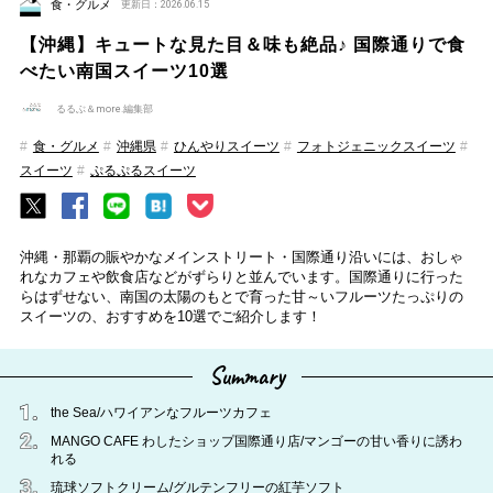
食・グルメ
更新日：2026.06.15
【沖縄】キュートな見た目＆味も絶品♪ 国際通りで食
べたい南国スイーツ10選
るるぶ＆more.編集部
食・グルメ
沖縄県
ひんやりスイーツ
フォトジェニックスイーツ
スイーツ
ぷるぷるスイーツ
沖縄・那覇の賑やかなメインストリート・国際通り沿いには、おしゃ
れなカフェや飲食店などがずらりと並んでいます。国際通りに行った
らはずせない、南国の太陽のもとで育った甘～いフルーツたっぷりの
スイーツの、おすすめを10選でご紹介します！
Summary
the Sea/ハワイアンなフルーツカフェ
MANGO CAFE わしたショップ国際通り店/マンゴーの甘い香りに誘わ
れる
琉球ソフトクリーム/グルテンフリーの紅芋ソフト