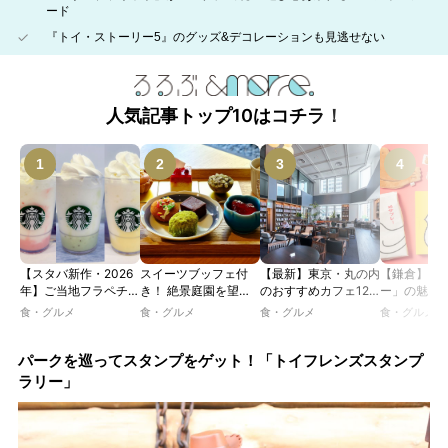
ード
『トイ・ストーリー5』のグッズ&デコレーションも見逃せない
人気記事トップ10はコチラ！
【スタバ新作・2026
スイーツブッフェ付
【最新】東京・丸の内
【鎌倉】「
年】ご当地フラペチー
き！ 絶景庭園を望む
のおすすめカフェ12
ー」の魅力
ノが新登場！ 地域と
ホテルレストランで味
選｜ひとりでゆったり
説！ 定番商
食・グルメ
食・グルメ
食・グルメ
食・グルメ
未来を育むプロジェク
わう「彩り膳」【ミス
楽しめるおしゃれカフ
定グッズま
ト「STARBUCKS
ター黒猫の東京スイー
ェから、テラス席のあ
JIMOTO
ツトレンドVol.105】
るカフェ、優雅なホテ
パークを巡ってスタンプをゲット！「トイフレンズスタンプ
PROGRAM」が青
ルラウンジまで！
ラリー」
森・群馬・沖縄で始
動。6種類を飲んで実
食レポート