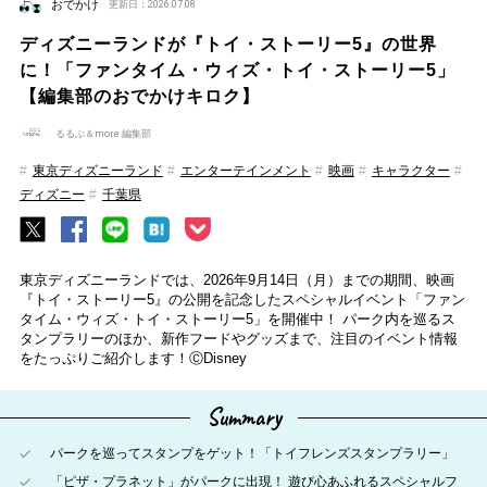
おでかけ
更新日：2026.07.08
ディズニーランドが『トイ・ストーリー5』の世界
に！「ファンタイム・ウィズ・トイ・ストーリー5」
【編集部のおでかけキロク】
るるぶ＆more.編集部
東京ディズニーランド
エンターテインメント
映画
キャラクター
ディズニー
千葉県
東京ディズニーランドでは、2026年9月14日（月）までの期間、映画
『トイ・ストーリー5』の公開を記念したスペシャルイベント「ファン
タイム・ウィズ・トイ・ストーリー5」を開催中！ パーク内を巡るス
タンプラリーのほか、新作フードやグッズまで、注目のイベント情報
をたっぷりご紹介します！ⒸDisney
Summary
パークを巡ってスタンプをゲット！「トイフレンズスタンプラリー」
「ピザ・プラネット」がパークに出現！ 遊び心あふれるスペシャルフ