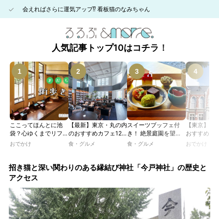
会えればさらに運気アップ⁉ 看板猫のなみちゃん
人気記事トップ10はコチラ！
ここってほんとに池
【最新】東京・丸の内
スイーツブッフェ付
【東京】レ
袋？心ゆくまでリフレ
のおすすめカフェ12
き！ 絶景庭園を望む
おすすめカフ
ッシュできる池袋・街
選｜ひとりでゆったり
ホテルレストランで味
｜文化財・
おでかけ
食・グルメ
食・グルメ
おでかけ
歩きおすすめ5時間コ
楽しめるおしゃれカフ
わう「彩り膳」【ミス
物の洋館や
ース【るるぶ＆more.
ェから、テラス席のあ
ター黒猫の東京スイー
で、アフタ
おさんぽ部】
るカフェ、優雅なホテ
ツトレンドVol.105】
ー、ランチ
招き猫と深い関わりのある縁結び神社「今戸神社」の歴史と
ルラウンジまで！
イムを楽し
アクセス