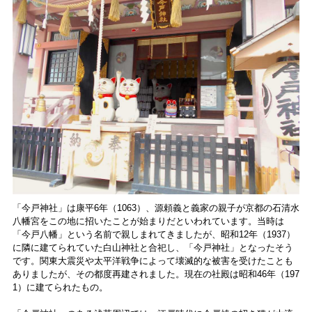
「今戸神社」は康平6年（1063）、源頼義と義家の親子が京都の石清水
八幡宮をこの地に招いたことが始まりだといわれています。当時は
「今戸八幡」という名前で親しまれてきましたが、昭和12年（1937）
に隣に建てられていた白山神社と合祀し、「今戸神社」となったそう
です。関東大震災や太平洋戦争によって壊滅的な被害を受けたことも
ありましたが、その都度再建されました。現在の社殿は昭和46年（197
1）に建てられたもの。