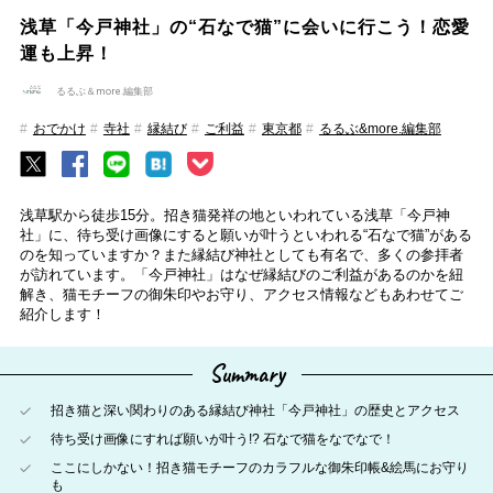
浅草「今戸神社」の“石なで猫”に会いに行こう！恋愛
運も上昇！
るるぶ＆more.編集部
おでかけ
寺社
縁結び
ご利益
東京都
るるぶ&more.編集部
浅草駅から徒歩15分。招き猫発祥の地といわれている浅草「今戸神
社」に、待ち受け画像にすると願いが叶うといわれる“石なで猫”がある
のを知っていますか？また縁結び神社としても有名で、多くの参拝者
が訪れています。「今戸神社」はなぜ縁結びのご利益があるのかを紐
解き、猫モチーフの御朱印やお守り、アクセス情報などもあわせてご
紹介します！
Summary
招き猫と深い関わりのある縁結び神社「今戸神社」の歴史とアクセス
待ち受け画像にすれば願いが叶う!? 石なで猫をなでなで！
ここにしかない！招き猫モチーフのカラフルな御朱印帳&絵馬にお守り
も