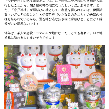
「今戸神社」のある浅草周辺では、江戸時代に今戸焼の招き猫が大流
行したことから、招き猫発祥の地になったという説があります。ま
た、「今戸神社」が縁結びの社としてご利益を得られるのは、伊弉諾
尊（いざなぎのみこと）と伊弉冉尊（いざなみのみこと）の夫婦の神
様も祭られているから。運を呼び込む招き猫に縁結びと、とにかく縁
起がいい場所なのです！
近年は、某人気恋愛ドラマのロケ地になったことでも有名に。ロケ地
巡礼に訪れる人も多いそうですよ！