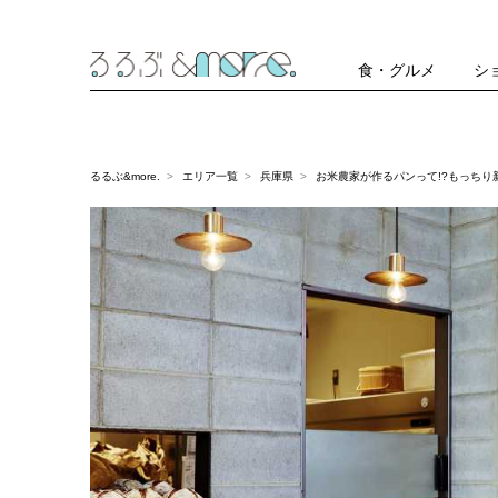
食・グルメ
シ
るるぶ&more.
エリア一覧
兵庫県
お米農家が作るパンって!?もっちり