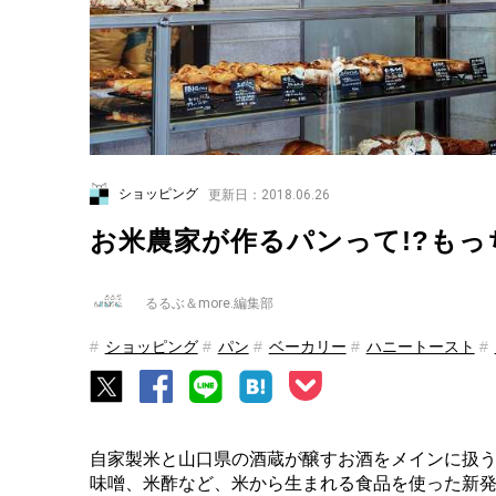
ショッピング
更新日：2018.06.26
お米農家が作るパンって!?も
るるぶ＆more.編集部
ショッピング
パン
ベーカリー
ハニートースト
自家製米と山口県の酒蔵が醸すお酒をメインに扱
味噌、米酢など、米から生まれる食品を使った新