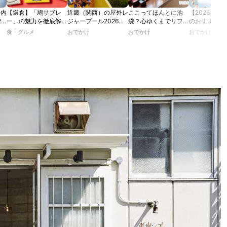
の内
【鎌倉】「鳩サブレ
近畿（関西）の屋外レ
ここってほんとに池
【2026年最
2
ー」の魅力を徹底解
ジャープール2026！
袋？心ゆくまでリフレ
のおすすめの
たり
説！ 定番商品から限
ウォータースライダー
ッシュできる池袋・街
ル人気10選
食・グルメ
おでかけ
おでかけ
おでかけ
カフ
定グッズまでご紹介
やデートにおすすめの
歩きおすすめ5時間コ
のあ
スポットも紹介！
ース【るるぶ＆more.
ホテ
おさんぽ部】