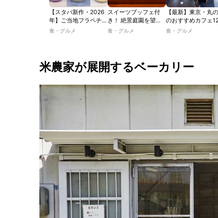
【スタバ新作・2026
スイーツブッフェ付
【最新】東京・丸
年】ご当地フラペチー
き！ 絶景庭園を望む
のおすすめカフェ1
ノが新登場！ 地域と
ホテルレストランで味
選｜ひとりでゆっ
食・グルメ
食・グルメ
食・グルメ
未来を育むプロジェク
わう「彩り膳」【ミス
楽しめるおしゃれ
ト「STARBUCKS
ター黒猫の東京スイー
ェから、テラス席
JIMOTO
ツトレンドVol.105】
るカフェ、優雅な
PROGRAM」が青
ルラウンジまで！
米農家が展開するベーカリー
森・群馬・沖縄で始
動。6種類を飲んで実
食レポート