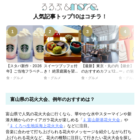
人気記事トップ10はコチラ！
【スタバ新作・2026
スイーツブッフェ付
【最新】東京・丸の内
【鎌倉】「
年】ご当地フラペチー
き！ 絶景庭園を望む
のおすすめカフェ12
ー」の魅力
ノが新登場！ 地域と
ホテルレストランで味
選｜ひとりでゆったり
説！ 定番商
食・グルメ
食・グルメ
食・グルメ
食・グルメ
未来を育むプロジェク
わう「彩り膳」【ミス
楽しめるおしゃれカフ
定グッズま
ト「STARBUCKS
ター黒猫の東京スイー
ェから、テラス席のあ
JIMOTO
ツトレンドVol.105】
るカフェ、優雅なホテ
PROGRAM」が青
ルラウンジまで！
富山県の花火大会、例年のおすすめは？
森・群馬・沖縄で始
動。6種類を飲んで実
食レポート
富山県で人気の花火大会に行くなら、華やかな水中スターマインや新
湊大橋からのナイアガラ花火が楽しめる「
⇓ 富山新港花火大会
」や
「
⇓ くろべ生地浜海上花火大会
」などに注目。
音楽に合わせて打ち上げられる花火やメッセージを紹介しながら打ち
上げられる花火など、花火の種類に注目して行きたい花火大会を探し