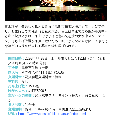
富山湾が一番美しく見えるまち「黒部市生地浜海岸」で「ゑびす祭
り」と並行して開催される花火大会。目玉は高速で走る船から海中へ
と次々投げ込まれ、海上ではじけ七色の光を放つ大水中スターマイ
ン。打ち上げ位置が海岸に近いため、頭上から火の粉が降ってきそう
なほどのスリル感溢れる花火が繰り広げられる。
開催日時：
2026年7月25日（土）※雨天時は7月31日（金）に延期
／20時10分～20時40分頃
主会場：
黒部市生地浜一帯
雨天時：
2026年7月31日（金）に延期
入場料金：
花火会場入場料金：無料
有料席：
なし
打ち上げ数：
1500発
昨年の人出：
約1万5000人
主な花火の種類：
尺玉水中スターマイン（特大）、音楽花火、ほ
か
最大号数：
10号玉
交通規制：
あり 18時～終了時、車両進入禁止箇所あり
URL：
https://www.webes.jp/ebisumatsuri/index.html