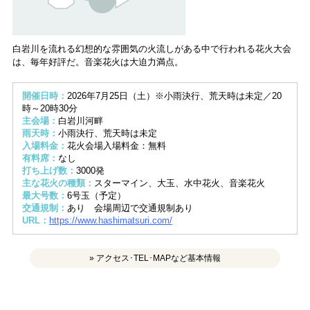
白岩川を流れる幻想的な雰囲気の火流しがある中で行われる花火大会
は、毎年好評だ。音楽花火は大迫力満点。
開催日時：
2026年7月25日（土）※小雨決行、荒天時は未定／20
時～20時30分
主会場：
白岩川河畔
雨天時：
小雨決行、荒天時は未定
入場料金：
花火会場入場料金：無料
有料席：
なし
打ち上げ数：
3000発
主な花火の種類：
スターマイン、大玉、水中花火、音楽花火
最大号数：
6号玉（予定）
交通規制：
あり 会場周辺で交通規制あり
URL：
https://www.hashimatsuri.com/
» アクセス･TEL･MAPなど基本情報