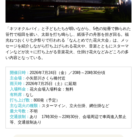
「ネツオクルバイ」と子どもたちが唄いながら、5色の短冊で飾られた
笹竹で稲田を祓い、太鼓を打ち鳴らし、紙張子の舟形を担ぎ回る。福
光ねつおくり七夕祭りで行われる「なんとめでた花火大会」は、メッ
セージを紹介しながら打ち上げられる花火や、音楽とともにスターマ
インなどが次々に打ち上がる音楽花火、仕掛け花火などみどころの多
い内容となっている。
開催日時：
2026年7月24日（金）／20時～20時30分頃
主会場：
小矢部川さくら橋付近
雨天時：
2026年7月25日（土）に延期
入場料金：
花火会場入場料金：無料
有料席：
なし
打ち上げ数：
800発（予定）
主な花火の種類：
スターマイン、立火仕掛、網仕掛など
最大号数：
不明
交通規制：
あり 17時30分～22時30分、会場周辺で車両進入禁止
等、交通規制あり