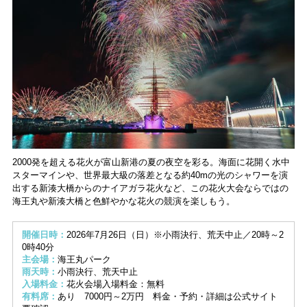
2000発を超える花火が富山新港の夏の夜空を彩る。海面に花開く水中
スターマインや、世界最大級の落差となる約40mの光のシャワーを演
出する新湊大橋からのナイアガラ花火など、この花火大会ならではの
海王丸や新湊大橋と色鮮やかな花火の競演を楽しもう。
開催日時：
2026年7月26日（日）※小雨決行、荒天中止／20時～2
0時40分
主会場：
海王丸パーク
雨天時：
小雨決行、荒天中止
入場料金：
花火会場入場料金：無料
有料席：
あり 7000円～2万円 料金・予約・詳細は公式サイト