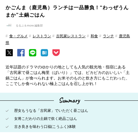
かごんま（鹿児島）ランチは一品勝負！“わっぜうん
まか”土鍋ごはん
るるぶ＆more.編集部
食・グルメ
レストラン
古民家レストラン
和食
ランチ
鹿児島
県
近年話題のドラマのゆかりの地としても人気の観光地・指宿にある
「古民家で昼ごはん梅里（ばいり）」では、ピカピカのおいしい「土
鍋ごはん」が食べられます。お米そのものと炊き方にもこだわった、
ここでしか食べられない極上ごはんを召し上がれ！
Summary
歴女もうなる「古民家」でいただく昼ごはん
女将こだわりの土鍋で炊く絶品ごはん
古き良きを味わう口福(こうふく)体験