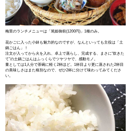
梅里のランチメニューは「篤姫御前(1200円)」1種のみ。
花かごに入った小鉢も魅力的なのですが、なんといっても主役は「土
鍋ごはん」！
注文が入ってから火を入れ、卓上で蒸らし、完成する、まさに“炊きた
て”の土鍋ごはんはふっくらでツヤツヤで、感動モノ。
量としては1人分で茶碗に軽く2杯ほど。1杯目より更に蒸された2杯目
の美味しさはまた格別なので、ぜひ2杯に分けて味わってみてくださ
い。