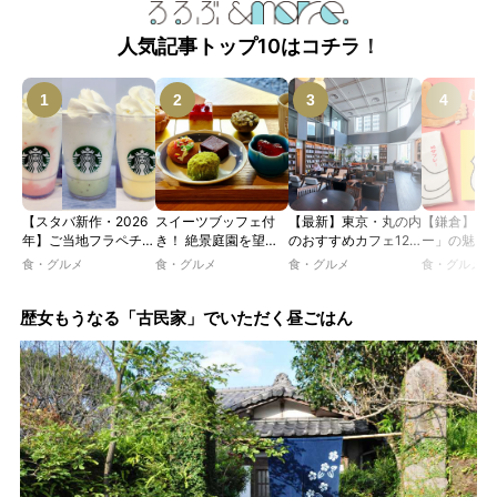
人気記事トップ10はコチラ！
【スタバ新作・2026
スイーツブッフェ付
【最新】東京・丸の内
【鎌倉】「
年】ご当地フラペチー
き！ 絶景庭園を望む
のおすすめカフェ12
ー」の魅力
ノが新登場！ 地域と
ホテルレストランで味
選｜ひとりでゆったり
説！ 定番商
食・グルメ
食・グルメ
食・グルメ
食・グルメ
未来を育むプロジェク
わう「彩り膳」【ミス
楽しめるおしゃれカフ
定グッズま
ト「STARBUCKS
ター黒猫の東京スイー
ェから、テラス席のあ
JIMOTO
ツトレンドVol.105】
るカフェ、優雅なホテ
歴女もうなる「古民家」でいただく昼ごはん
PROGRAM」が青
ルラウンジまで！
森・群馬・沖縄で始
動。6種類を飲んで実
食レポート