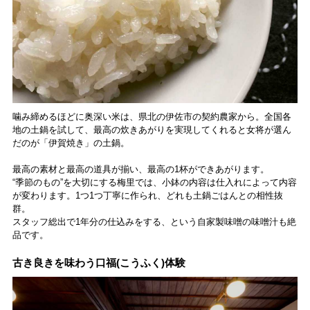
噛み締めるほどに奥深い米は、県北の伊佐市の契約農家から。全国各
地の土鍋を試して、最高の炊きあがりを実現してくれると女将が選ん
だのが「伊賀焼き」の土鍋。
最高の素材と最高の道具が揃い、最高の1杯ができあがります。
“季節のもの”を大切にする梅里では、小鉢の内容は仕入れによって内容
が変わります。1つ1つ丁寧に作られ、どれも土鍋ごはんとの相性抜
群。
スタッフ総出で1年分の仕込みをする、という自家製味噌の味噌汁も絶
品です。
古き良きを味わう口福(こうふく)体験