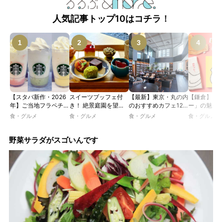
人気記事トップ10はコチラ！
【スタバ新作・2026
スイーツブッフェ付
【最新】東京・丸の内
【鎌倉】「
年】ご当地フラペチー
き！ 絶景庭園を望む
のおすすめカフェ12
ー」の魅力
ノが新登場！ 地域と
ホテルレストランで味
選｜ひとりでゆったり
説！ 定番商
食・グルメ
食・グルメ
食・グルメ
食・グルメ
未来を育むプロジェク
わう「彩り膳」【ミス
楽しめるおしゃれカフ
定グッズま
ト「STARBUCKS
ター黒猫の東京スイー
ェから、テラス席のあ
JIMOTO
ツトレンドVol.105】
るカフェ、優雅なホテ
野菜サラダがスゴいんです
PROGRAM」が青
ルラウンジまで！
森・群馬・沖縄で始
動。6種類を飲んで実
食レポート