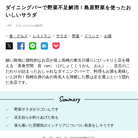
ダイニングバーで野菜不足解消！島原野菜を使ったお
いしいサラダ
るるぶ＆more.編集部
食・グルメ
レストラン
サラダ
野菜
ドリンク
お酒
細い路地に個性的なお店が並ぶ長崎の東古川通りにひっそりと店を構
える「美食空間 音（on）（びしょくくうかん おん）」。店主のこ
だわりが詰まったおしゃれなダイニングバーで、料理もお酒も美味し
いと評判！長崎出身のあの有名人も帰郷した際は足を運ぶという隠れ
た名店です。
Summary
野菜サラダがスゴいんです
店主自らが釣りあげた魚も
落ち着いた雰囲気のインテリアについつい長居をしそうです