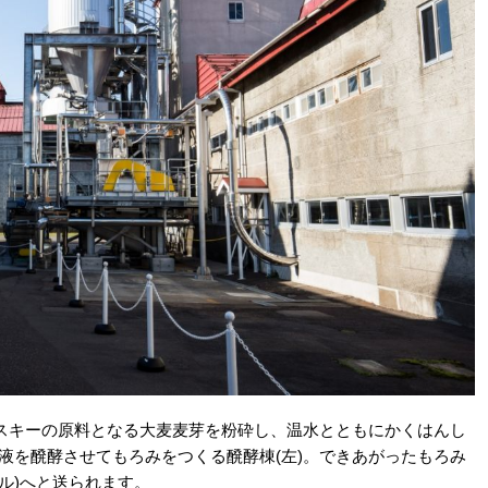
スキーの原料となる大麦麦芽を粉砕し、温水とともにかくはんし
化液を醗酵させてもろみをつくる醗酵棟(左)。できあがったもろみ
ル)へと送られます。