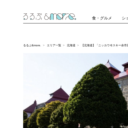
食・グルメ
シ
るるぶ&more.
エリア一覧
北海道
【北海道】「ニッカウヰスキー余市