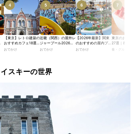
付
【東京】レトロ建築の
近畿（関西）の屋外レ
【2026年最新】関東
東京のおすす
む
おすすめカフェ18選
ジャープール2026！
のおすすめの屋内プー
27選｜都内
で味
｜文化財・歴史的建造
ウォータースライダー
ル人気10選
り&ふわふわ
おでかけ
おでかけ
おでかけ
食・グルメ
ミス
物の洋館や日本邸宅
やデートにおすすめの
通年食べられ
イー
で、アフタヌーンティ
スポットも紹介！
も！
】
ー、ランチ、ティータ
イムを楽しむ
ウイスキーの世界