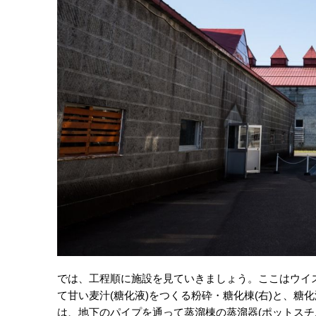
では、工程順に施設を見ていきましょう。ここはウイ
て甘い麦汁(糖化液)をつくる粉砕・糖化棟(右)と、糖
は、地下のパイプを通って蒸溜棟の蒸溜器(ポットスチ