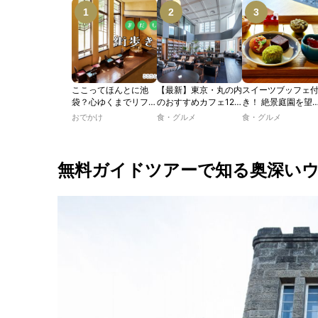
ここってほんとに池
【最新】東京・丸の内
スイーツブッフェ
袋？心ゆくまでリフレ
のおすすめカフェ12
き！ 絶景庭園を望
ッシュできる池袋・街
選｜ひとりでゆったり
ホテルレストラン
おでかけ
食・グルメ
食・グルメ
歩きおすすめ5時間コ
楽しめるおしゃれカフ
わう「彩り膳」【
ース【るるぶ＆more.
ェから、テラス席のあ
ター黒猫の東京ス
おさんぽ部】
るカフェ、優雅なホテ
ツトレンドVol.105
ルラウンジまで！
無料ガイドツアーで知る奥深い