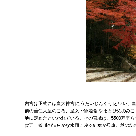
内宮は正式には皇大神宮[こうたいじんぐう]といい、皇
前の垂仁天皇のころ、皇女・倭姫命[やまとひめのみこ
地に定めたといわれている。その宮域は、5500万平
は五十鈴川の清らかな水面に映る紅葉が見事。秋の訪