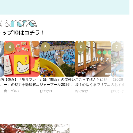
トップ10はコチラ！
の内
【鎌倉】「鳩サブレ
近畿（関西）の屋外レ
ここってほんとに池
【2026年最
2
ー」の魅力を徹底解
ジャープール2026！
袋？心ゆくまでリフレ
のおすすめの
たり
説！ 定番商品から限
ウォータースライダー
ッシュできる池袋・街
ル人気10選
食・グルメ
おでかけ
おでかけ
おでかけ
カフ
定グッズまでご紹介
やデートにおすすめの
歩きおすすめ5時間コ
のあ
スポットも紹介！
ース【るるぶ＆more.
ホテ
おさんぽ部】