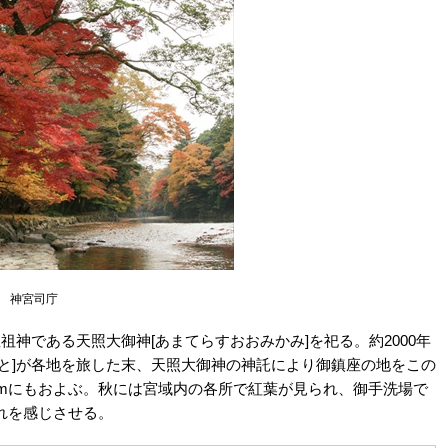
神宮司庁
祖神である天照大御神[あまてらすおおみかみ]を祀る。約2000年
と]が各地を旅した末、天照大御神の神託により御鎮座の地をこの
方mにもおよぶ。秋には宮域内の各所で紅葉が見られ、御手洗場で
れを感じさせる。