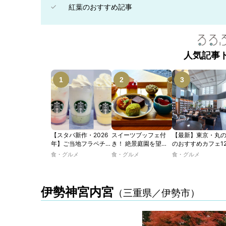
紅葉のおすすめ記事
人気記事
【スタバ新作・2026
スイーツブッフェ付
【最新】東京・丸
年】ご当地フラペチー
き！ 絶景庭園を望む
のおすすめカフェ1
ノが新登場！ 地域と
ホテルレストランで味
選｜ひとりでゆっ
食・グルメ
食・グルメ
食・グルメ
未来を育むプロジェク
わう「彩り膳」【ミス
楽しめるおしゃれ
ト「STARBUCKS
ター黒猫の東京スイー
ェから、テラス席
JIMOTO
ツトレンドVol.105】
るカフェ、優雅な
PROGRAM」が青
ルラウンジまで！
伊勢神宮内宮
（三重県／伊勢市）
森・群馬・沖縄で始
動。6種類を飲んで実
食レポート