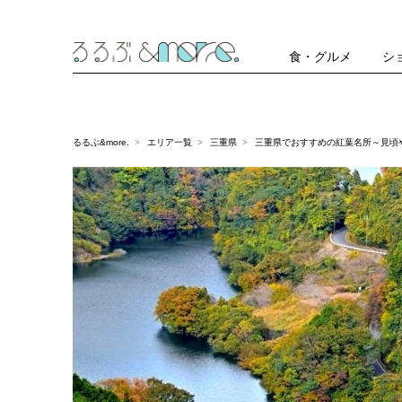
食・グルメ
シ
るるぶ&more.
エリア一覧
三重県
三重県でおすすめの紅葉名所～見頃や