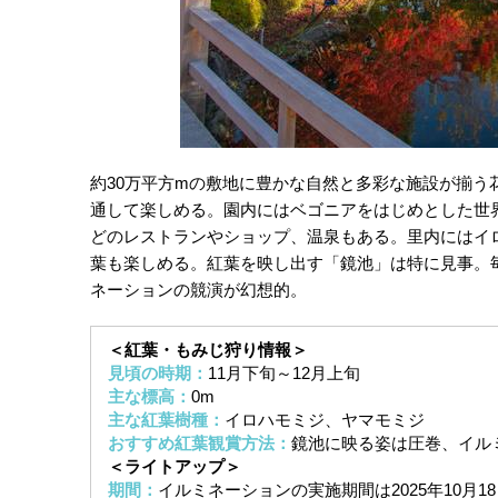
約30万平方mの敷地に豊かな自然と多彩な施設が揃
通して楽しめる。園内にはベゴニアをはじめとした世
どのレストランやショップ、温泉もある。里内にはイ
葉も楽しめる。紅葉を映し出す「鏡池」は特に見事。
ネーションの競演が幻想的。
＜紅葉・もみじ狩り情報＞
見頃の時期：
11月下旬～12月上旬
主な標高：
0m
主な紅葉樹種：
イロハモミジ、ヤマモミジ
おすすめ紅葉観賞方法：
鏡池に映る姿は圧巻、イル
＜ライトアップ＞
期間：
イルミネーションの実施期間は2025年10月18