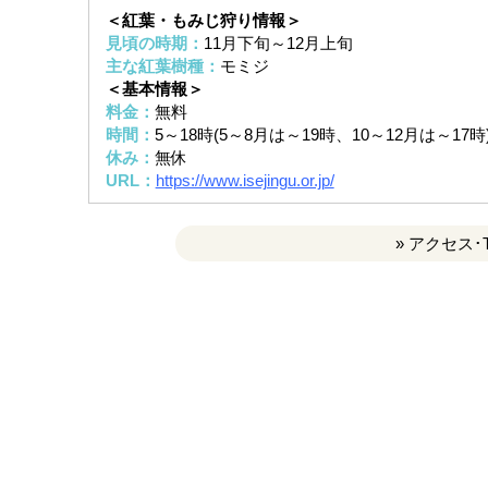
＜紅葉・もみじ狩り情報＞
見頃の時期：
11月下旬～12月上旬
主な紅葉樹種：
モミジ
＜基本情報＞
料金：
無料
時間：
5～18時(5～8月は～19時、10～12月は～17時
休み：
無休
URL：
https://www.isejingu.or.jp/
» アクセス･