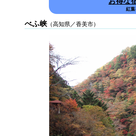
お得な
紅葉
べふ峡
（高知県／香美市）