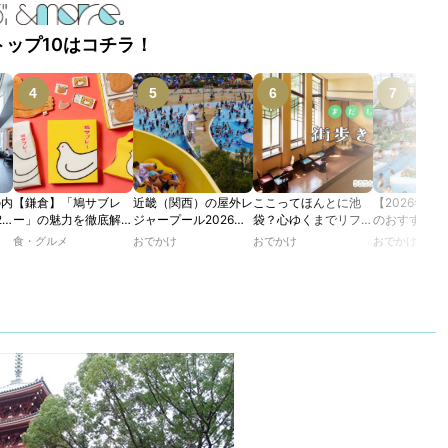
トップ10はコチラ！
の内
【鎌倉】「鳩サブレ
近畿（関西）の屋外レ
ここってほんとに池
【2026年最
2
ー」の魅力を徹底解
ジャープール2026！
袋？心ゆくまでリフレ
のおすすめの
たり
説！ 定番商品から限
ウォータースライダー
ッシュできる池袋・街
ル人気10選
食・グルメ
おでかけ
おでかけ
おでかけ
カフ
定グッズまでご紹介
やデートにおすすめの
歩きおすすめ5時間コ
のあ
スポットも紹介！
ース【るるぶ＆more.
ホテ
おさんぽ部】