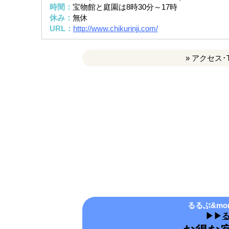
時間：
宝物館と庭園は8時30分～17時
休み：
無休
URL：
http://www.chikurinji.com/
» アクセス･
るるぶ&mo
▶▶