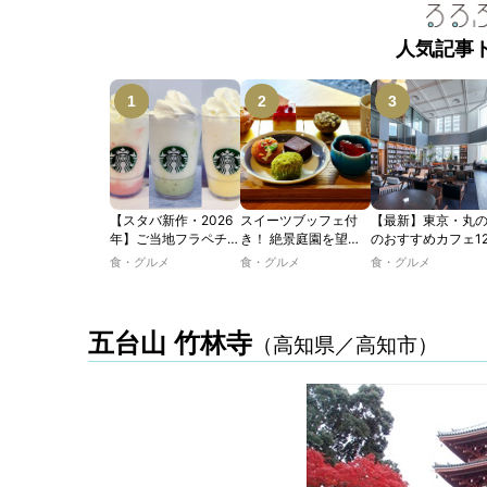
人気記事
【スタバ新作・2026
スイーツブッフェ付
【最新】東京・丸
年】ご当地フラペチー
き！ 絶景庭園を望む
のおすすめカフェ1
ノが新登場！ 地域と
ホテルレストランで味
選｜ひとりでゆっ
食・グルメ
食・グルメ
食・グルメ
未来を育むプロジェク
わう「彩り膳」【ミス
楽しめるおしゃれ
ト「STARBUCKS
ター黒猫の東京スイー
ェから、テラス席
JIMOTO
ツトレンドVol.105】
るカフェ、優雅な
PROGRAM」が青
ルラウンジまで！
五台山 竹林寺
（高知県／高知市）
森・群馬・沖縄で始
動。6種類を飲んで実
食レポート