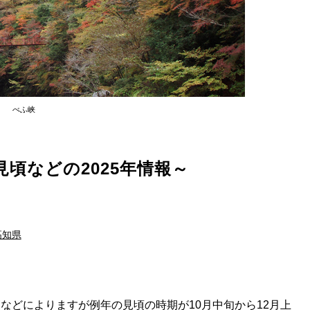
べふ峡
頃などの2025年情報～
高知県
などによりますが例年の見頃の時期が10月中旬から12月上