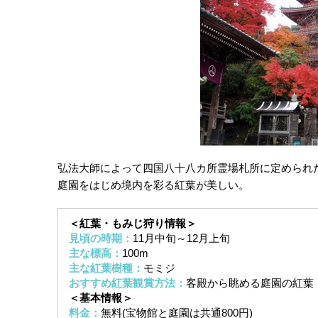
弘法大師によって四国八十八カ所霊場札所に定められ
庭園をはじめ境内を彩る紅葉が美しい。
＜紅葉・もみじ狩り情報＞
見頃の時期：
11月中旬～12月上旬
主な標高：
100m
主な紅葉樹種：
モミジ
おすすめ紅葉観賞方法：
客殿から眺める庭園の紅葉
＜基本情報＞
料金：
無料(宝物館と庭園は共通800円)