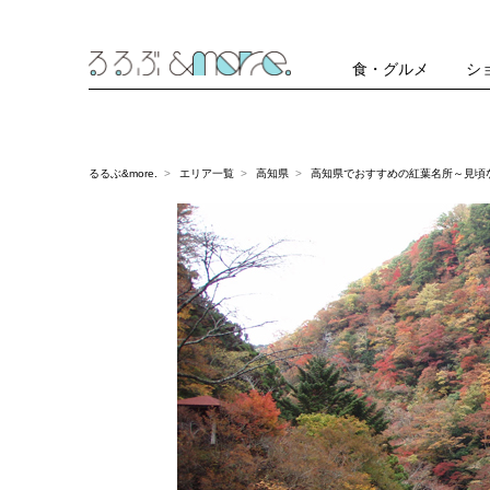
食・グルメ
シ
るるぶ&more.
エリア一覧
高知県
高知県でおすすめの紅葉名所～見頃な