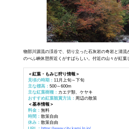
物部川源流の渓谷で、切り立った石灰岩の奇岩と清流
のべふ峡休憩所近くがすばらしい。付近の山々が紅葉
＜紅葉・もみじ狩り情報＞
見頃の時期：
11月上旬～下旬
主な標高：
500～600m
主な紅葉樹種：
カエデ類、ケヤキ
おすすめ紅葉観賞方法：
周辺の散策
＜基本情報＞
料金：
無料
時間：
散策自由
休み：
散策自由
URL：
https://www.city.kami.lg.jp/