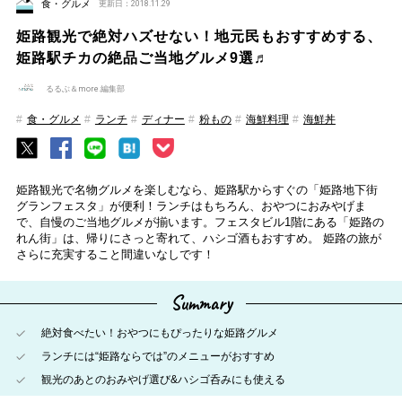
食・グルメ
更新日：2018.11.29
姫路観光で絶対ハズせない！地元民もおすすめする、
姫路駅チカの絶品ご当地グルメ9選♬
るるぶ＆more.編集部
食・グルメ
ランチ
ディナー
粉もの
海鮮料理
海鮮丼
姫路観光で名物グルメを楽しむなら、姫路駅からすぐの「姫路地下街
グランフェスタ」が便利！ランチはもちろん、おやつにおみやげま
で、自慢のご当地グルメが揃います。フェスタビル1階にある「姫路の
れん街」は、帰りにさっと寄れて、ハシゴ酒もおすすめ。 姫路の旅が
さらに充実すること間違いなしです！
Summary
絶対食べたい！おやつにもぴったりな姫路グルメ
ランチには“姫路ならでは”のメニューがおすすめ
観光のあとのおみやげ選び&ハシゴ呑みにも使える