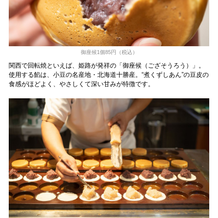
御座候1個85円（税込）
関西で回転焼といえば、姫路が発祥の「御座候（ござそうろう）」。
使用する餡は、小豆の名産地・北海道十勝産。“煮くずしあん”の豆皮の
食感がほどよく、やさしくて深い甘みが特徴です。