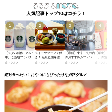
人気記事トップ10はコチラ！
【スタバ新作・2026
スイーツブッフェ付
【最新】東京・丸の内
【鎌倉】「
年】ご当地フラペチー
き！ 絶景庭園を望む
のおすすめカフェ12
ー」の魅力
ノが新登場！ 地域と
ホテルレストランで味
選｜ひとりでゆったり
説！ 定番商
食・グルメ
食・グルメ
食・グルメ
食・グルメ
未来を育むプロジェク
わう「彩り膳」【ミス
楽しめるおしゃれカフ
定グッズま
ト「STARBUCKS
ター黒猫の東京スイー
ェから、テラス席のあ
JIMOTO
ツトレンドVol.105】
るカフェ、優雅なホテ
絶対食べたい！おやつにもぴったりな姫路グルメ
PROGRAM」が青
ルラウンジまで！
森・群馬・沖縄で始
動。6種類を飲んで実
食レポート