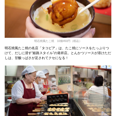
明石焼風たこ焼 10個450円（税込）
明石焼風たこ焼の名店「タコピア」は、たこ焼にソースをたっぷりつ
けて、だしに浸す“姫路スタイル”の発祥店。とんかつソースが溶けただ
しは、甘酸っぱさが足されてクセになる！