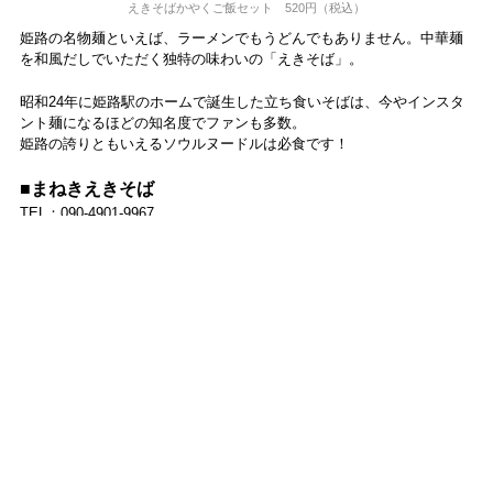
えきそばかやくご飯セット 520円（税込）
姫路の名物麺といえば、ラーメンでもうどんでもありません。中華麺
を和風だしでいただく独特の味わいの「えきそば」。
昭和24年に姫路駅のホームで誕生した立ち食いそばは、今やインスタ
ント麺になるほどの知名度でファンも多数。
姫路の誇りともいえるソウルヌードルは必食です！
■まねきえきそば
TEL：090-4901-9967
営業時間：10～20時
観光のあとのおみやげ選び&ハシゴ呑みにも使える