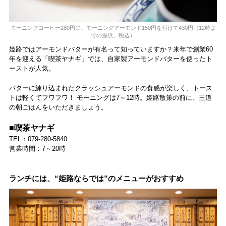
モーニングコーヒー280円に、モーニングアーモンド150円を付けて430円（12時ま
での提供、税込）
姫路ではアーモンドバターが有名って知っていますか？来年で創業60
年を迎える「喫茶ヤナギ」では、自家製アーモンドバターを使ったト
ーストが人気。
バターに練り込まれたクラッシュアーモンドの食感が楽しく、トース
トは軽くてフワフワ！ モーニングは7～12時。姫路散策の前に、王道
の朝ごはんをいただきましょう。
■喫茶ヤナギ
TEL：079-280-5840
営業時間：7～20時
ランチには、“姫路ならでは”のメニューがおすすめ