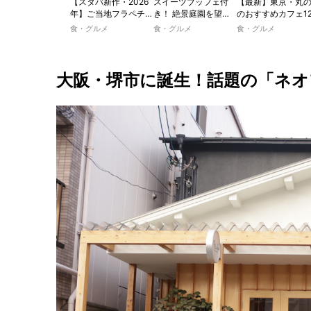
【スタバ新作・2026
スイーツブッフェ付
【最新】東京・丸
年】ご当地フラペチー
き！ 絶景庭園を望む
のおすすめカフェ1
ノが新登場！ 地域と
ホテルレストランで味
選｜ひとりでゆっ
食・グルメ
食・グルメ
食・グルメ
未来を育むプロジェク
わう「彩り膳」【ミス
楽しめるおしゃれ
ト「STARBUCKS
ター黒猫の東京スイー
ェから、テラス席
JIMOTO
ツトレンドVol.105】
るカフェ、優雅な
PROGRAM」が青
ルラウンジまで！
大阪・堺市に誕生！話題の「ネオ
森・群馬・沖縄で始
動。6種類を飲んで実
食レポート