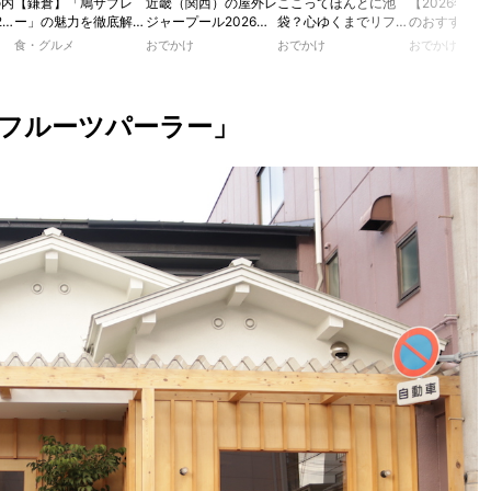
の内
【鎌倉】「鳩サブレ
近畿（関西）の屋外レ
ここってほんとに池
【2026年最
2
ー」の魅力を徹底解
ジャープール2026！
袋？心ゆくまでリフレ
のおすすめの
たり
説！ 定番商品から限
ウォータースライダー
ッシュできる池袋・街
ル人気10選
食・グルメ
おでかけ
おでかけ
おでかけ
カフ
定グッズまでご紹介
やデートにおすすめの
歩きおすすめ5時間コ
のあ
スポットも紹介！
ース【るるぶ＆more.
ホテ
おさんぽ部】
フルーツパーラー」