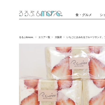
食・グルメ
シ
るるぶ&more.
エリア一覧
大阪府
いちごにまみれるフルーツサンド。