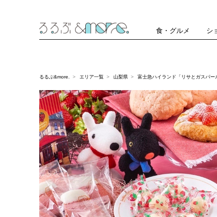
食・グルメ
シ
るるぶ&more.
エリア一覧
山梨県
富士急ハイランド「リサとガスパー