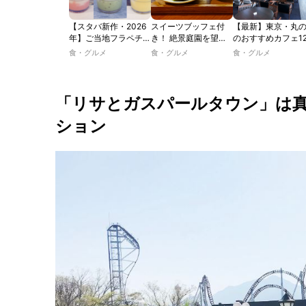
【スタバ新作・2026
スイーツブッフェ付
【最新】東京・丸
年】ご当地フラペチー
き！ 絶景庭園を望む
のおすすめカフェ1
ノが新登場！ 地域と
ホテルレストランで味
選｜ひとりでゆっ
食・グルメ
食・グルメ
食・グルメ
未来を育むプロジェク
わう「彩り膳」【ミス
楽しめるおしゃれ
ト「STARBUCKS
ター黒猫の東京スイー
ェから、テラス席
JIMOTO
ツトレンドVol.105】
るカフェ、優雅な
PROGRAM」が青
ルラウンジまで！
「リサとガスパールタウン」は
森・群馬・沖縄で始
動。6種類を飲んで実
ション
食レポート