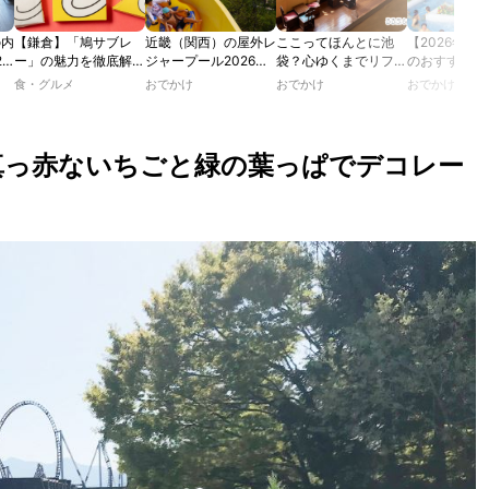
の内
【鎌倉】「鳩サブレ
近畿（関西）の屋外レ
ここってほんとに池
【2026年最
2
ー」の魅力を徹底解
ジャープール2026！
袋？心ゆくまでリフレ
のおすすめの
たり
説！ 定番商品から限
ウォータースライダー
ッシュできる池袋・街
ル人気10選
食・グルメ
おでかけ
おでかけ
おでかけ
カフ
定グッズまでご紹介
やデートにおすすめの
歩きおすすめ5時間コ
のあ
スポットも紹介！
ース【るるぶ＆more.
ホテ
おさんぽ部】
真っ赤ないちごと緑の葉っぱでデコレー