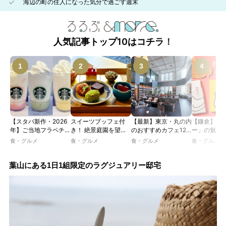
海辺の町の住人になった気分で過ごす週末
人気記事トップ10はコチラ！
【スタバ新作・2026
スイーツブッフェ付
【最新】東京・丸の内
【鎌倉】「
年】ご当地フラペチー
き！ 絶景庭園を望む
のおすすめカフェ12
ー」の魅力
ノが新登場！ 地域と
ホテルレストランで味
選｜ひとりでゆったり
説！ 定番商
食・グルメ
食・グルメ
食・グルメ
食・グルメ
未来を育むプロジェク
わう「彩り膳」【ミス
楽しめるおしゃれカフ
定グッズま
ト「STARBUCKS
ター黒猫の東京スイー
ェから、テラス席のあ
JIMOTO
ツトレンドVol.105】
るカフェ、優雅なホテ
葉山にある1日1組限定のラグジュアリー邸宅
PROGRAM」が青
ルラウンジまで！
森・群馬・沖縄で始
動。6種類を飲んで実
食レポート