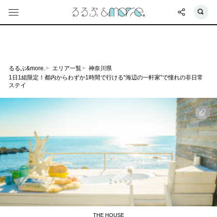
るるぶ&more.
エリア一覧
神奈川県
1日1組限定！都内からわずか1時間で行ける“海辺の一軒家”で憧れの非日常
ステイ
THE HOUSE