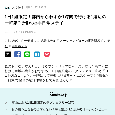
おでかけ
更新日：2019.03.27
1日1組限定！都内からわずか1時間で行ける“海辺の
一軒家”で憧れの非日常ステイ
るるぶ＆more.編集部
おでかけ
一棟貸し
絶景ホテル
オーシャンビューの露天風呂
ホテ
ル
絶景ホテル
気のおけない友人と出かけるプチトリップなら、思い立ったらすぐに
行ける距離の葉山がおすすめ。1日1組限定のラグジュアリー邸宅「TH
E HOUSE」なら、一瞬にして完璧に非日常へとエスケープ！“海辺の
一軒家”で憧れの宿泊体験をしてみませんか？
Summary
葉山にある1日1組限定のラグジュアリー邸宅
目の前を遮るものは何もない！海と空だけが広がるオーシャンビュー