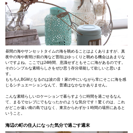
昼間の海やサンセットタイムの海を眺めることはよくありますが、真
夜中の海や夜明け前の海など普段はゆっくりと眺める機会はあまりな
いですよね。ここでは24時間、意識せずともそこに海があるのです。
そのシンプルな素晴らしさをぜひ思う存分堪能して欲しいと思いま
す。
もちろんBGMとなるのは波の音！家の中にいながら常にそこに海を感
じるシチュエーションなんて、普通はなかなかありません。
こんな素晴らしいロケーションで暮らすように時間を過ごせるなん
て、まるでセレブにでもなったかのような気分です！驚くのは、これ
がどこか遠い南の島ではなく、東京からわずか１時間の場所にあると
いうこと。
海辺の町の住人になった気分で過ごす週末