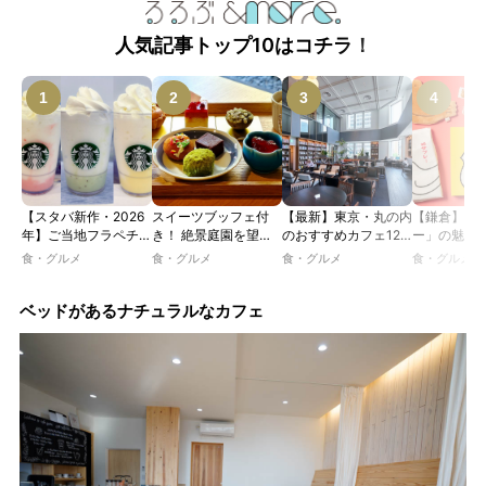
人気記事トップ10はコチラ！
【スタバ新作・2026
スイーツブッフェ付
【最新】東京・丸の内
【鎌倉】「
年】ご当地フラペチー
き！ 絶景庭園を望む
のおすすめカフェ12
ー」の魅力
ノが新登場！ 地域と
ホテルレストランで味
選｜ひとりでゆったり
説！ 定番商
食・グルメ
食・グルメ
食・グルメ
食・グルメ
未来を育むプロジェク
わう「彩り膳」【ミス
楽しめるおしゃれカフ
定グッズま
ト「STARBUCKS
ター黒猫の東京スイー
ェから、テラス席のあ
JIMOTO
ツトレンドVol.105】
るカフェ、優雅なホテ
ベッドがあるナチュラルなカフェ
PROGRAM」が青
ルラウンジまで！
森・群馬・沖縄で始
動。6種類を飲んで実
食レポート