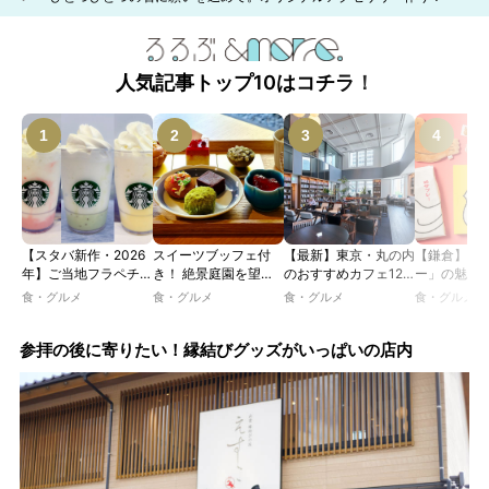
人気記事トップ10はコチラ！
【スタバ新作・2026
スイーツブッフェ付
【最新】東京・丸の内
【鎌倉】「
年】ご当地フラペチー
き！ 絶景庭園を望む
のおすすめカフェ12
ー」の魅力
ノが新登場！ 地域と
ホテルレストランで味
選｜ひとりでゆったり
説！ 定番商
食・グルメ
食・グルメ
食・グルメ
食・グルメ
未来を育むプロジェク
わう「彩り膳」【ミス
楽しめるおしゃれカフ
定グッズま
ト「STARBUCKS
ター黒猫の東京スイー
ェから、テラス席のあ
JIMOTO
ツトレンドVol.105】
るカフェ、優雅なホテ
参拝の後に寄りたい！縁結びグッズがいっぱいの店内
PROGRAM」が青
ルラウンジまで！
森・群馬・沖縄で始
動。6種類を飲んで実
食レポート