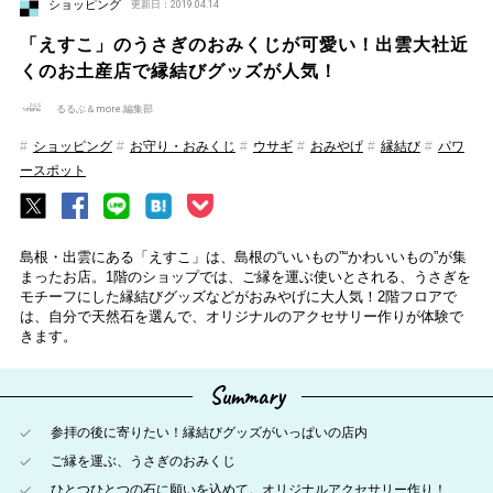
ショッピング
更新日：2019.04.14
「えすこ」のうさぎのおみくじが可愛い！出雲大社近
くのお土産店で縁結びグッズが人気！
るるぶ＆more.編集部
ショッピング
お守り・おみくじ
ウサギ
おみやげ
縁結び
パワ
ースポット
島根・出雲にある「えすこ」は、島根の“いいもの”“かわいいもの”が集
まったお店。1階のショップでは、ご縁を運ぶ使いとされる、うさぎを
モチーフにした縁結びグッズなどがおみやげに大人気！2階フロアで
は、自分で天然石を選んで、オリジナルのアクセサリー作りが体験で
きます。
Summary
参拝の後に寄りたい！縁結びグッズがいっぱいの店内
ご縁を運ぶ、うさぎのおみくじ
ひとつひとつの石に願いを込めて。オリジナルアクセサリー作り！