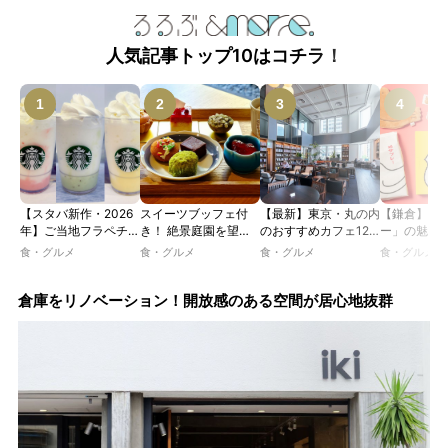
人気記事トップ10はコチラ！
【スタバ新作・2026
スイーツブッフェ付
【最新】東京・丸の内
【鎌倉】「
年】ご当地フラペチー
き！ 絶景庭園を望む
のおすすめカフェ12
ー」の魅力
ノが新登場！ 地域と
ホテルレストランで味
選｜ひとりでゆったり
説！ 定番商
食・グルメ
食・グルメ
食・グルメ
食・グルメ
未来を育むプロジェク
わう「彩り膳」【ミス
楽しめるおしゃれカフ
定グッズま
ト「STARBUCKS
ター黒猫の東京スイー
ェから、テラス席のあ
JIMOTO
ツトレンドVol.105】
るカフェ、優雅なホテ
倉庫をリノベーション！開放感のある空間が居心地抜群
PROGRAM」が青
ルラウンジまで！
森・群馬・沖縄で始
動。6種類を飲んで実
食レポート