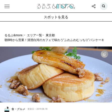
スポットを見る
るるぶ&more.
エリア一覧
東京都
朝8時から営業！清澄白河のカフェで味わう“ふわふわむっちり”パンケーキ
食・グルメ
更新日：2019.06.18