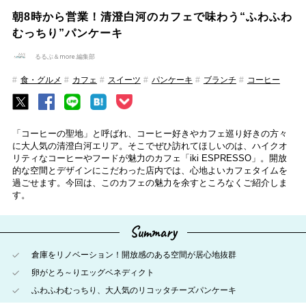
朝8時から営業！清澄白河のカフェで味わう“ふわふわ
むっちり”パンケーキ
るるぶ＆more.編集部
食・グルメ
カフェ
スイーツ
パンケーキ
ブランチ
コーヒー
「コーヒーの聖地」と呼ばれ、コーヒー好きやカフェ巡り好きの方々
に大人気の清澄白河エリア。そこでぜひ訪れてほしいのは、ハイクオ
リティなコーヒーやフードが魅力のカフェ「iki ESPRESSO」。開放
的な空間とデザインにこだわった店内では、心地よいカフェタイムを
過ごせます。今回は、このカフェの魅力を余すところなくご紹介しま
す。
Summary
倉庫をリノベーション！開放感のある空間が居心地抜群
卵がとろ～りエッグベネディクト
ふわふわむっちり、大人気のリコッタチーズパンケーキ