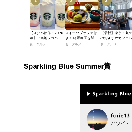
【スタバ新作・2026
スイーツブッフェ付
【最新】東京・丸
年】ご当地フラペチー
き！ 絶景庭園を望む
のおすすめカフェ1
ノが新登場！ 地域と
ホテルレストランで味
選｜ひとりでゆっ
食・グルメ
食・グルメ
食・グルメ
未来を育むプロジェク
わう「彩り膳」【ミス
楽しめるおしゃれ
ト「STARBUCKS
ター黒猫の東京スイー
ェから、テラス席
JIMOTO
ツトレンドVol.105】
るカフェ、優雅な
PROGRAM」が青
ルラウンジまで！
Sparkling Blue Summer賞
森・群馬・沖縄で始
動。6種類を飲んで実
食レポート