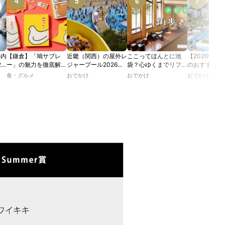
の内
【鎌倉】「鳩サブレ
近畿（関西）の屋外レ
ここってほんとに池
【2026年最
2
ー」の魅力を徹底解
ジャープール2026！
袋？心ゆくまでリフレ
のおすすめの
たり
説！ 定番商品から限
ウォータースライダー
ッシュできる池袋・街
ル人気10選
食・グルメ
おでかけ
おでかけ
おでかけ
カフ
定グッズまでご紹介
やデートにおすすめの
歩きおすすめ5時間コ
のあ
スポットも紹介！
ース【るるぶ＆more.
ホテ
おさんぽ部】