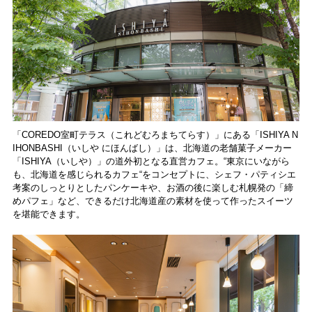
「COREDO室町テラス（これどむろまちてらす）」にある「ISHIYA N
IHONBASHI（いしや にほんばし）」は、北海道の老舗菓子メーカー
「ISHIYA（いしや）」の道外初となる直営カフェ。“東京にいながら
も、北海道を感じられるカフェ“をコンセプトに、シェフ・パティシエ
考案のしっとりとしたパンケーキや、お酒の後に楽しむ札幌発の「締
めパフェ」など、できるだけ北海道産の素材を使って作ったスイーツ
を堪能できます。