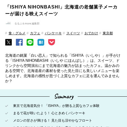
「ISHIYA NIHONBASHI」北海道の老舗菓子メーカ
ーが届ける映えスイーツ
るるぶ＆more.編集部
食・グルメ
カフェ
パンケーキ
スイーツ
おでかけ
東京都
北海道の銘菓「白い恋人」で知られる「ISHIYA（いしや）」が手がけ
る「ISHIYA NIHONBASHI（いしや にほんばし）」は、スイーツ、ド
リンクから空間演出にまで北海道の魅力が詰まったカフェ。温かみの
ある空間で、北海道産の素材を使った見た目にも美しいメニューを楽
しめます。北海道の感性が息づく上質なカフェに足を運んでみません
か？
Summary
東京で北海道気分！ 「ISHIYA」が贈る上質なカフェ体験
まるで花が咲いたよう！ 心ときめくパンケーキ
メロンの甘さが弾ける！ 見た目も涼やかなフロート