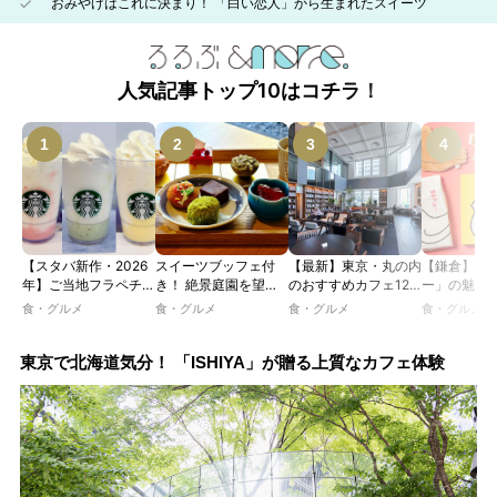
おみやげはこれに決まり！ 「白い恋人」から生まれたスイーツ
人気記事トップ10はコチラ！
【スタバ新作・2026
スイーツブッフェ付
【最新】東京・丸の内
【鎌倉】「
年】ご当地フラペチー
き！ 絶景庭園を望む
のおすすめカフェ12
ー」の魅力
ノが新登場！ 地域と
ホテルレストランで味
選｜ひとりでゆったり
説！ 定番商
食・グルメ
食・グルメ
食・グルメ
食・グルメ
未来を育むプロジェク
わう「彩り膳」【ミス
楽しめるおしゃれカフ
定グッズま
ト「STARBUCKS
ター黒猫の東京スイー
ェから、テラス席のあ
JIMOTO
ツトレンドVol.105】
るカフェ、優雅なホテ
東京で北海道気分！ 「ISHIYA」が贈る上質なカフェ体験
PROGRAM」が青
ルラウンジまで！
森・群馬・沖縄で始
動。6種類を飲んで実
食レポート