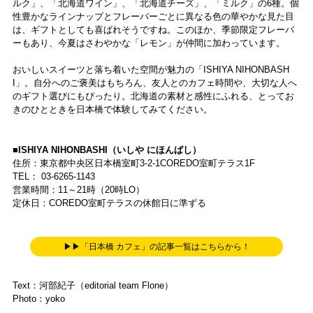
ルク」、「北海道ワイン」、「北海道チーズ」、「ミルク」の6種。個
性豊かなラインナップとフレーバーごとに異なる色の華やかな見た目
は、ギフトとしても喜ばれそうですね。このほか、季節限定フレーバ
ーもあり、今夏はさわやかな「レモン」が仲間に加わっています。
おいしいスイーツと落ち着いた空間が魅力の「ISHIYA NIHONBASH
I」。自分へのご褒美はもちろん、友人とのカフェ時間や、大切な人へ
のギフト選びにもぴったり。北海道の素材と感性にふれる、とってお
きのひとときを日本橋で体験してみてください。
■ISHIYA NIHONBASHI（いしや にほんばし）
住所：東京都中央区日本橋室町3-2-1COREDO室町テラス1F
TEL： 03-6265-1143
営業時間：11～21時（20時LO）
定休日：COREDO室町テラスの休館日に準ずる
▶▶「日本橋 カフェ」の記事一覧はこちらから！
Text：河部紀子（editorial team Flone）
Photo：yoko