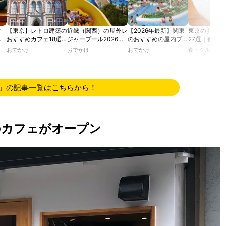
付
【東京】レトロ建築の
近畿（関西）の屋外レ
【2026年最新】関東
東京のおすす
む
おすすめカフェ18選
ジャープール2026！
のおすすめの屋内プー
27選｜都内
で味
｜文化財・歴史的建造
ウォータースライダー
ル人気10選
り&ふわふわ
おでかけ
おでかけ
おでかけ
食・グルメ
ミス
物の洋館や日本邸宅
やデートにおすすめの
通年食べられ
イー
で、アフタヌーンティ
スポットも紹介！
も！
】
ー、ランチ、ティータ
イムを楽しむ
」の記事一覧はこちらから！
のカフェがオープン