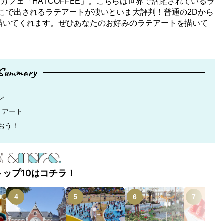
フェ「HATCOFFEE」。こちらは世界で活躍されているラ
す。ここで出されるラテアートが凄いといま大評判！普通の2Dから
描いてくれます。ぜひあなたのお好みのラテアートを描いて
Summary
ン
テアート
おう！
トップ10はコチラ！