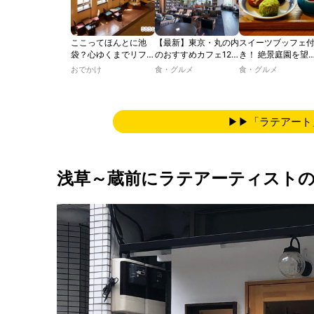
ここってほんとに池
【最新】東京・丸の内
スイーツブッフェ
袋？心ゆくまでリフレ
のおすすめカフェ12
き！ 絶景庭園を望
ッシュできる池袋・街
選｜ひとりでゆったり
ホテルレストラン
おでかけ
食・グルメ
食・グルメ
歩きおすすめ5時間コ
楽しめるおしゃれカフ
わう「彩り膳」【
ース【るるぶ＆more.
ェから、テラス席のあ
ター黒猫の東京ス
おさんぽ部】
るカフェ、優雅なホテ
ツトレンドVol.105
ルラウンジまで！
▶▶「ラテアート
浅草～蔵前にラテアーティスト