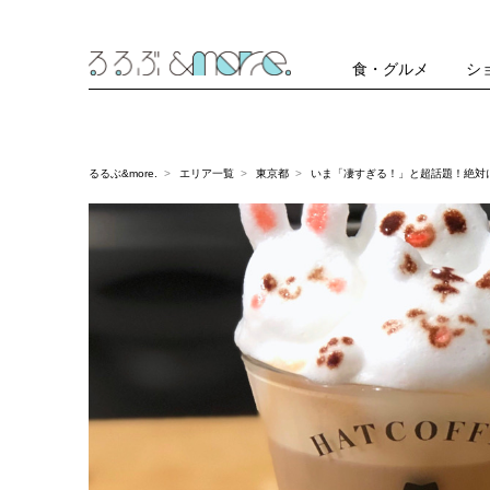
食・グルメ
シ
るるぶ&more.
エリア一覧
東京都
いま「凄すぎる！」と超話題！絶対