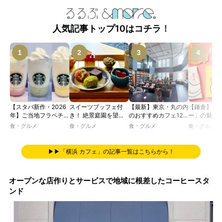
人気記事トップ10はコチラ！
【スタバ新作・2026
スイーツブッフェ付
【最新】東京・丸の内
【鎌倉】「
年】ご当地フラペチー
き！ 絶景庭園を望む
のおすすめカフェ12
ー」の魅力
ノが新登場！ 地域と
ホテルレストランで味
選｜ひとりでゆったり
説！ 定番商
食・グルメ
食・グルメ
食・グルメ
食・グルメ
未来を育むプロジェク
わう「彩り膳」【ミス
楽しめるおしゃれカフ
定グッズま
ト「STARBUCKS
ター黒猫の東京スイー
ェから、テラス席のあ
JIMOTO
ツトレンドVol.105】
るカフェ、優雅なホテ
▶▶「横浜 カフェ」の記事一覧はこちらから！
PROGRAM」が青
ルラウンジまで！
森・群馬・沖縄で始
動。6種類を飲んで実
オープンな店作りとサービスで地域に根差したコーヒースタ
食レポート
ンド