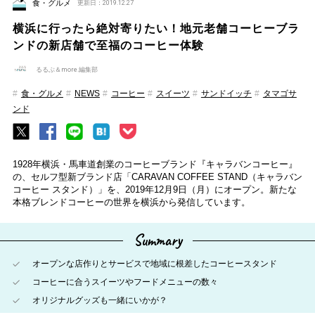
食・グルメ
更新日：2019.12.27
横浜に行ったら絶対寄りたい！地元老舗コーヒーブラ
ンドの新店舗で至福のコーヒー体験
るるぶ＆more.編集部
食・グルメ
NEWS
コーヒー
スイーツ
サンドイッチ
タマゴサ
ンド
1928年横浜・馬車道創業のコーヒーブランド『キャラバンコーヒー』
の、セルフ型新ブランド店「CARAVAN COFFEE STAND（キャラバン
コーヒー スタンド）」を、2019年12月9日（月）にオープン。新たな
本格ブレンドコーヒーの世界を横浜から発信しています。
Summary
オープンな店作りとサービスで地域に根差したコーヒースタンド
コーヒーに合うスイーツやフードメニューの数々
オリジナルグッズも一緒にいかが？