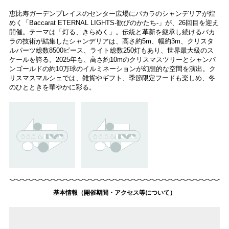
恵比寿ガーデンプレイスのセンター広場にバカラのシャンデリアが煌
めく「Baccarat ETERNAL LIGHTS-歓びのかたち-」が、26回目を迎え
開催。テーマは「灯る、きらめく」。伝統と革新を継承し続けるバカ
ラの技術が結集したシャンデリアは、高さ約5m、幅約3m、クリスタ
ルパーツ総数8500ピース、ライト総数250灯もあり、世界最大級のス
ケールを誇る。2025年も、高さ約10mのクリスマスツリーとシャンパ
ンゴールドの約10万球のイルミネーションが幻想的な空間を演出。ク
リスマスマルシェでは、雑貨やギフト、季節限定フードも楽しめ、冬
のひとときを華やかに彩る。
基本情報（開催期間・アクセス等について）