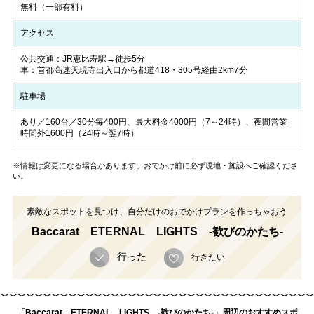
無料（一部有料）
アクセス
公共交通：JR恵比寿駅→徒歩5分
車：首都高速天現寺出入口から都道418・305号経由2km7分
駐車場
あり／160台／30分毎400円、最大料金4000円（7～24時）、夜間営業
時間外1600円（24時～翌7時）
※情報は変更になる場合があります。おでかけ前に必ず現地・施設へご確認くださ
い。
素敵なスポットを見つけ、自分だけのおでかけプランを作っちゃおう
Baccarat ETERNAL LIGHTS -歓びのかたち-
行った
行きたい
「Baccarat ETERNAL LIGHTS -歓びのかたち-」周辺のおすすめスポ