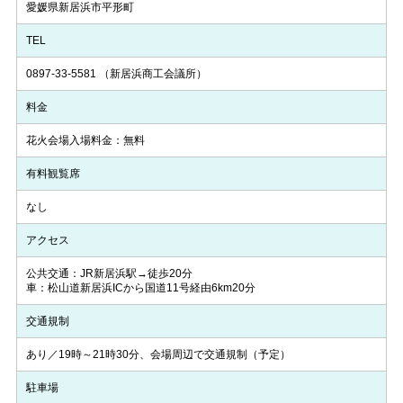
愛媛県新居浜市平形町
TEL
0897-33-5581
（新居浜商工会議所）
料金
花火会場入場料金：無料
有料観覧席
なし
アクセス
公共交通：JR新居浜駅→徒歩20分
車：松山道新居浜ICから国道11号経由6km20分
交通規制
あり／19時～21時30分、会場周辺で交通規制（予定）
駐車場