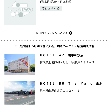
[熊本県][和食・日本料理]
春におすすめ
周辺のグルメをもっと見る
「山鹿灯籠まつり納涼花火大会」周辺のホテル・宿泊施設情報
ＨＯＴＥＬ ＡＺ 熊本和水店
熊本県玉名郡和水町江田字瀬戸４８７－２
ＨＯＴＥＬ Ｒ９ Ｔｈｅ Ｙａｒｄ 山鹿
熊本県山鹿市古閑１３２４－１