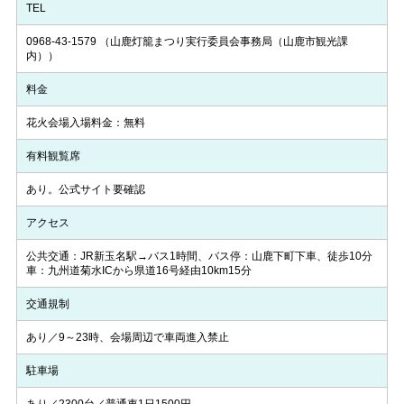
TEL
0968-43-1579
（山鹿灯籠まつり実行委員会事務局（山鹿市観光課
内））
料金
花火会場入場料金：無料
有料観覧席
あり。公式サイト要確認
アクセス
公共交通：JR新玉名駅→バス1時間、バス停：山鹿下町下車、徒歩10分
車：九州道菊水ICから県道16号経由10km15分
交通規制
あり／9～23時、会場周辺で車両進入禁止
駐車場
あり／2300台／普通車1日1500円