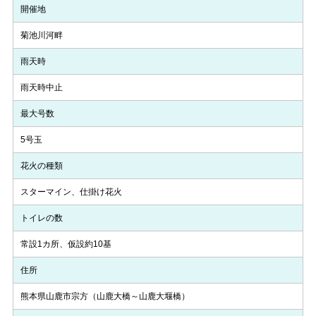
開催地
菊池川河畔
雨天時
雨天時中止
最大号数
5号玉
花火の種類
スターマイン、仕掛け花火
トイレの数
常設1カ所、仮設約10基
住所
熊本県山鹿市宗方（山鹿大橋～山鹿大堰橋）